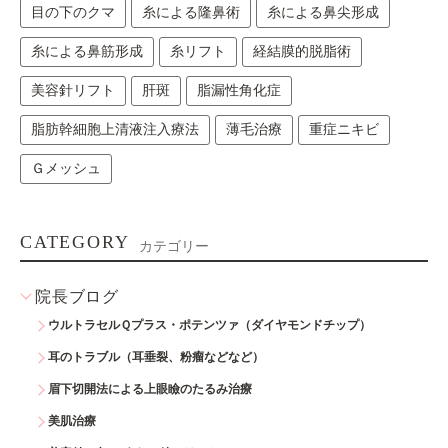
目の下のクマ
糸による隆鼻術
糸による鼻尖形成
糸による鼻筋形成
糸リフト
経結膜的脱脂術
美容針リフト
肝斑
脂漏性角化症
脂肪幹細胞上清液注入療法
薄毛治療
重症ニキビ
Ｇメッシュ
CATEGORY
カテゴリー
院長ブログ
ウルトラセルＱプラス・ポテンツァ（ダイヤモンドチップ）
耳のトラブル（耳垂裂、粉瘤などなど）
眉下切開法による上眼瞼のたるみ治療
美肌治療