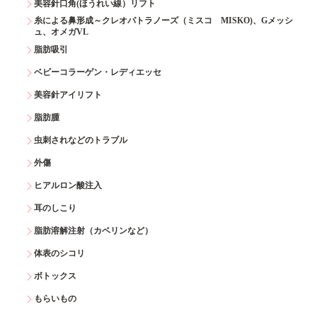
美容針口角(ほうれい線）リフト
糸による鼻形成～クレオパトラノーズ（ミスコ MISKO)、Gメッシ
ュ、オメガVL
脂肪吸引
ベビーコラーゲン・レディエッセ
美容針アイリフト
脂肪腫
虫刺されなどのトラブル
外傷
ヒアルロン酸注入
耳のしこり
脂肪溶解注射（カベリンなど）
体表のシコリ
ボトックス
もらいもの