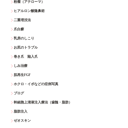
粉瘤（アテローマ）
ヒアルロン酸隆鼻術
二重埋没法
爪白癬
乳房のしこり
お尻のトラブル
巻き爪 陥入爪
しみ治療
肌再生FGF
ホクロ・イボなどの症例写真
ブログ
幹細胞上清液注入療法（歯髄・脂肪）
脂肪注入
ゼオスキン