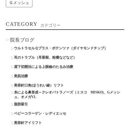
Ｇメッシュ
CATEGORY
カテゴリー
院長ブログ
ウルトラセルＱプラス・ポテンツァ（ダイヤモンドチップ）
耳のトラブル（耳垂裂、粉瘤などなど）
眉下切開法による上眼瞼のたるみ治療
美肌治療
美容針口角(ほうれい線）リフト
糸による鼻形成～クレオパトラノーズ（ミスコ MISKO)、Gメッシ
ュ、オメガVL
脂肪吸引
ベビーコラーゲン・レディエッセ
美容針アイリフト