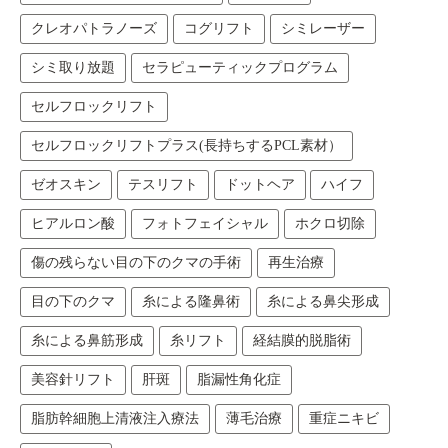
クレオパトラノーズ
コグリフト
シミレーザー
シミ取り放題
セラピューティックプログラム
セルフロックリフト
セルフロックリフトプラス(長持ちするPCL素材）
ゼオスキン
テスリフト
ドットヘア
ハイフ
ヒアルロン酸
フォトフェイシャル
ホクロ切除
傷の残らない目の下のクマの手術
再生治療
目の下のクマ
糸による隆鼻術
糸による鼻尖形成
糸による鼻筋形成
糸リフト
経結膜的脱脂術
美容針リフト
肝斑
脂漏性角化症
脂肪幹細胞上清液注入療法
薄毛治療
重症ニキビ