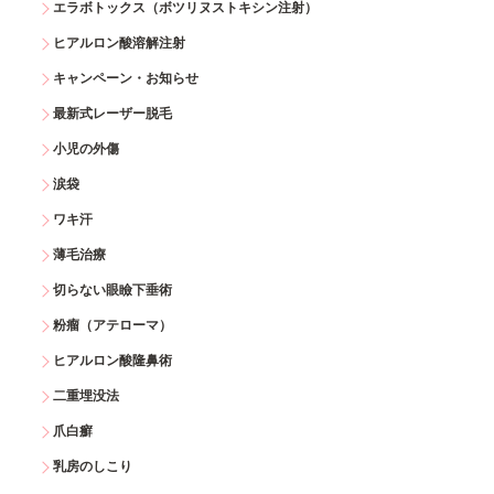
エラボトックス（ボツリヌストキシン注射）
ヒアルロン酸溶解注射
キャンペーン・お知らせ
最新式レーザー脱毛
小児の外傷
涙袋
ワキ汗
薄毛治療
切らない眼瞼下垂術
粉瘤（アテローマ）
ヒアルロン酸隆鼻術
二重埋没法
爪白癬
乳房のしこり