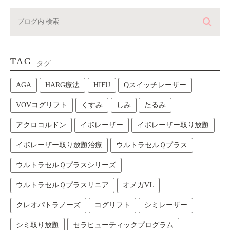
TAG
タグ
AGA
HARG療法
HIFU
Qスイッチレーザー
VOVコグリフト
くすみ
しみ
たるみ
アクロコルドン
イボレーザー
イボレーザー取り放題
イボレーザー取り放題治療
ウルトラセルＱプラス
ウルトラセルＱプラスシリーズ
ウルトラセルＱプラスリニア
オメガVL
クレオパトラノーズ
コグリフト
シミレーザー
シミ取り放題
セラピューティックプログラム