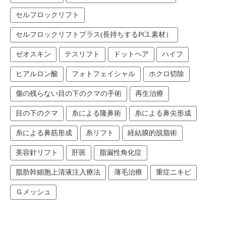
セルフロックリフト
セルフロックリフトプラス(長持ちするPCL素材）
ゼオスキン
テスリフト
ドットヘア
ハイフ
ヒアルロン酸
フォトフェイシャル
ホクロ切除
傷の残らない目の下のクマの手術
再生治療
目の下のクマ
糸による隆鼻術
糸による鼻尖形成
糸による鼻筋形成
糸リフト
経結膜的脱脂術
美容針リフト
肝斑
脂漏性角化症
脂肪幹細胞上清液注入療法
薄毛治療
重症ニキビ
Ｇメッシュ