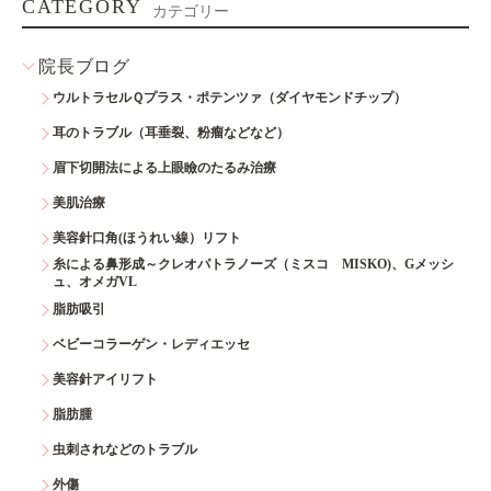
CATEGORY
カテゴリー
院長ブログ
ウルトラセルＱプラス・ポテンツァ（ダイヤモンドチップ）
耳のトラブル（耳垂裂、粉瘤などなど）
眉下切開法による上眼瞼のたるみ治療
美肌治療
美容針口角(ほうれい線）リフト
糸による鼻形成～クレオパトラノーズ（ミスコ MISKO)、Gメッシ
ュ、オメガVL
脂肪吸引
ベビーコラーゲン・レディエッセ
美容針アイリフト
脂肪腫
虫刺されなどのトラブル
外傷