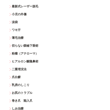
最新式レーザー脱毛
小児の外傷
涙袋
ワキ汗
薄毛治療
切らない眼瞼下垂術
粉瘤（アテローマ）
ヒアルロン酸隆鼻術
二重埋没法
爪白癬
乳房のしこり
お尻のトラブル
巻き爪 陥入爪
しみ治療