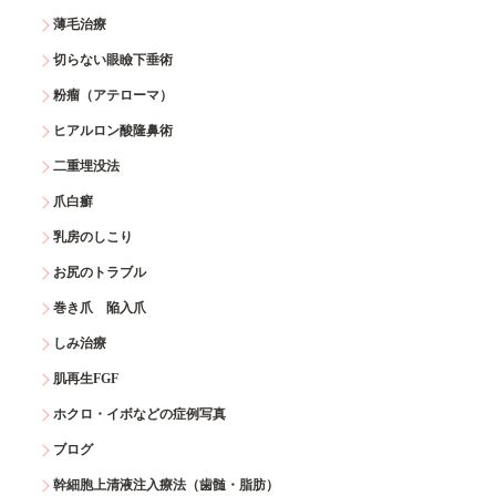
薄毛治療
切らない眼瞼下垂術
粉瘤（アテローマ）
ヒアルロン酸隆鼻術
二重埋没法
爪白癬
乳房のしこり
お尻のトラブル
巻き爪 陥入爪
しみ治療
肌再生FGF
ホクロ・イボなどの症例写真
ブログ
幹細胞上清液注入療法（歯髄・脂肪）