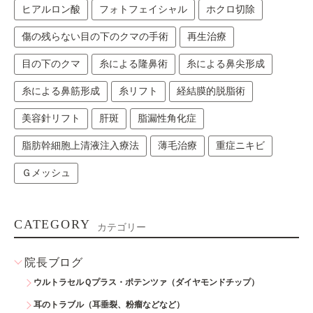
ヒアルロン酸
フォトフェイシャル
ホクロ切除
傷の残らない目の下のクマの手術
再生治療
目の下のクマ
糸による隆鼻術
糸による鼻尖形成
糸による鼻筋形成
糸リフト
経結膜的脱脂術
美容針リフト
肝斑
脂漏性角化症
脂肪幹細胞上清液注入療法
薄毛治療
重症ニキビ
Ｇメッシュ
CATEGORY
カテゴリー
院長ブログ
ウルトラセルＱプラス・ポテンツァ（ダイヤモンドチップ）
耳のトラブル（耳垂裂、粉瘤などなど）