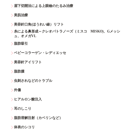
眉下切開法による上眼瞼のたるみ治療
美肌治療
美容針口角(ほうれい線）リフト
糸による鼻形成～クレオパトラノーズ（ミスコ MISKO)、Gメッシ
ュ、オメガVL
脂肪吸引
ベビーコラーゲン・レディエッセ
美容針アイリフト
脂肪腫
虫刺されなどのトラブル
外傷
ヒアルロン酸注入
耳のしこり
脂肪溶解注射（カベリンなど）
体表のシコリ