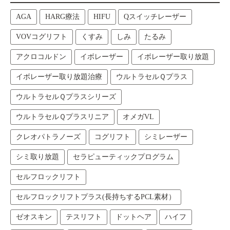
AGA
HARG療法
HIFU
Qスイッチレーザー
VOVコグリフト
くすみ
しみ
たるみ
アクロコルドン
イボレーザー
イボレーザー取り放題
イボレーザー取り放題治療
ウルトラセルＱプラス
ウルトラセルＱプラスシリーズ
ウルトラセルＱプラスリニア
オメガVL
クレオパトラノーズ
コグリフト
シミレーザー
シミ取り放題
セラピューティックプログラム
セルフロックリフト
セルフロックリフトプラス(長持ちするPCL素材）
ゼオスキン
テスリフト
ドットヘア
ハイフ