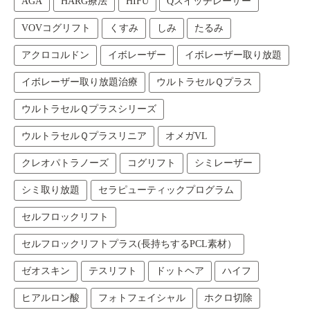
AGA
HARG療法
HIFU
Qスイッチレーザー
VOVコグリフト
くすみ
しみ
たるみ
アクロコルドン
イボレーザー
イボレーザー取り放題
イボレーザー取り放題治療
ウルトラセルＱプラス
ウルトラセルＱプラスシリーズ
ウルトラセルＱプラスリニア
オメガVL
クレオパトラノーズ
コグリフト
シミレーザー
シミ取り放題
セラピューティックプログラム
セルフロックリフト
セルフロックリフトプラス(長持ちするPCL素材）
ゼオスキン
テスリフト
ドットヘア
ハイフ
ヒアルロン酸
フォトフェイシャル
ホクロ切除