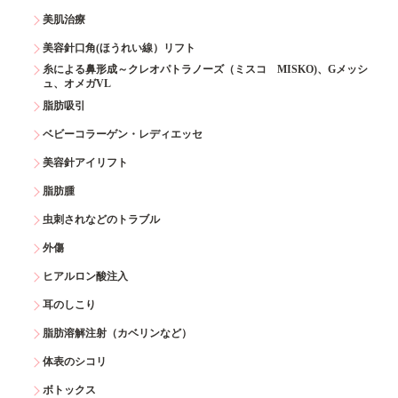
美肌治療
美容針口角(ほうれい線）リフト
糸による鼻形成～クレオパトラノーズ（ミスコ MISKO)、Gメッシ
ュ、オメガVL
脂肪吸引
ベビーコラーゲン・レディエッセ
美容針アイリフト
脂肪腫
虫刺されなどのトラブル
外傷
ヒアルロン酸注入
耳のしこり
脂肪溶解注射（カベリンなど）
体表のシコリ
ボトックス