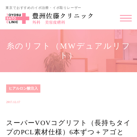
東京でおすすめのイボ治療・イボ取りレーザー
糸のリフト（MWデュアルリフ
ト）
ヒアルロン酸注入
2017.12.17
スーパーVOVコグリフト（長持ちタイ
プのPCL素材仕様）6本ずつ＋アゴと