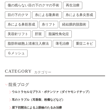
傷の残らない目の下のクマの手術
再生治療
目の下のクマ
糸による隆鼻術
糸による鼻尖形成
糸による鼻筋形成
糸リフト
経結膜的脱脂術
美容針リフト
肝斑
脂漏性角化症
脂肪幹細胞上清液注入療法
薄毛治療
重症ニキビ
Ｇメッシュ
CATEGORY
カテゴリー
院長ブログ
ウルトラセルＱプラス・ポテンツァ（ダイヤモンドチップ）
耳のトラブル（耳垂裂、粉瘤などなど）
眉下切開法による上眼瞼のたるみ治療