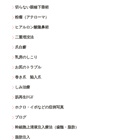
切らない眼瞼下垂術
粉瘤（アテローマ）
ヒアルロン酸隆鼻術
二重埋没法
爪白癬
乳房のしこり
お尻のトラブル
巻き爪 陥入爪
しみ治療
肌再生FGF
ホクロ・イボなどの症例写真
ブログ
幹細胞上清液注入療法（歯髄・脂肪）
脂肪注入