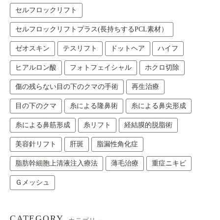
セルフロックリフト
セルフロックリフトプラス(長持ちするPCL素材）
ゼオスキン
テスリフト
ドットヘア
ハイフ
ヒアルロン酸
フォトフェイシャル
ホクロ切除
傷の残らない目の下のクマの手術
再生治療
目の下のクマ
糸による隆鼻術
糸による鼻尖形成
糸による鼻筋形成
糸リフト
経結膜的脱脂術
美容針リフト
肝斑
脂漏性角化症
脂肪幹細胞上清液注入療法
薄毛治療
重症ニキビ
Ｇメッシュ
CATEGORY