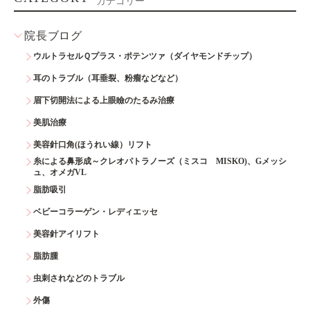
カテゴリー
院長ブログ
ウルトラセルＱプラス・ポテンツァ（ダイヤモンドチップ）
耳のトラブル（耳垂裂、粉瘤などなど）
眉下切開法による上眼瞼のたるみ治療
美肌治療
美容針口角(ほうれい線）リフト
糸による鼻形成～クレオパトラノーズ（ミスコ MISKO)、Gメッシ
ュ、オメガVL
脂肪吸引
ベビーコラーゲン・レディエッセ
美容針アイリフト
脂肪腫
虫刺されなどのトラブル
外傷