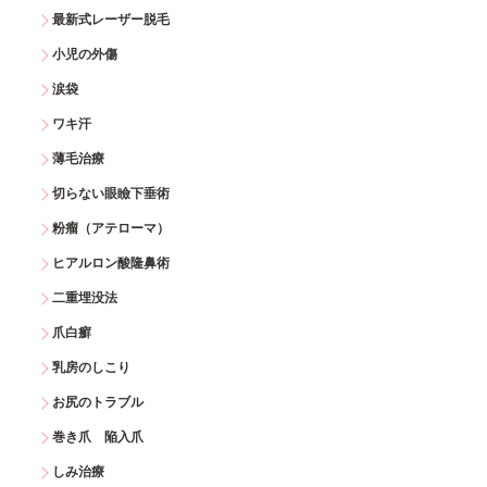
最新式レーザー脱毛
小児の外傷
涙袋
ワキ汗
薄毛治療
切らない眼瞼下垂術
粉瘤（アテローマ）
ヒアルロン酸隆鼻術
二重埋没法
爪白癬
乳房のしこり
お尻のトラブル
巻き爪 陥入爪
しみ治療