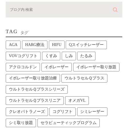
TAG
タグ
AGA
HARG療法
HIFU
Qスイッチレーザー
VOVコグリフト
くすみ
しみ
たるみ
アクロコルドン
イボレーザー
イボレーザー取り放題
イボレーザー取り放題治療
ウルトラセルＱプラス
ウルトラセルＱプラスシリーズ
ウルトラセルＱプラスリニア
オメガVL
クレオパトラノーズ
コグリフト
シミレーザー
シミ取り放題
セラピューティックプログラム