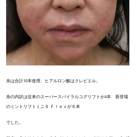
糸は合計10本使用、ヒアルロン酸はクレビエル。
糸の内訳は従来のスーパースパイラルコグリフトが4本 新登場
のミントリフトミニＳ Ｆｌｅｘが６本
でした。