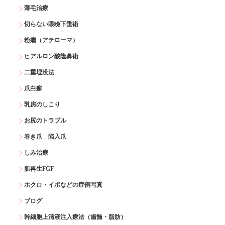
薄毛治療
切らない眼瞼下垂術
粉瘤（アテローマ）
ヒアルロン酸隆鼻術
二重埋没法
爪白癬
乳房のしこり
お尻のトラブル
巻き爪 陥入爪
しみ治療
肌再生FGF
ホクロ・イボなどの症例写真
ブログ
幹細胞上清液注入療法（歯髄・脂肪）