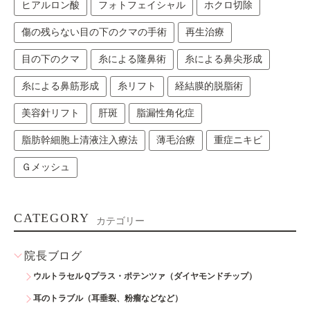
ヒアルロン酸
フォトフェイシャル
ホクロ切除
傷の残らない目の下のクマの手術
再生治療
目の下のクマ
糸による隆鼻術
糸による鼻尖形成
糸による鼻筋形成
糸リフト
経結膜的脱脂術
美容針リフト
肝斑
脂漏性角化症
脂肪幹細胞上清液注入療法
薄毛治療
重症ニキビ
Ｇメッシュ
CATEGORY
カテゴリー
院長ブログ
ウルトラセルＱプラス・ポテンツァ（ダイヤモンドチップ）
耳のトラブル（耳垂裂、粉瘤などなど）