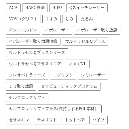
AGA
HARG療法
HIFU
Qスイッチレーザー
VOVコグリフト
くすみ
しみ
たるみ
アクロコルドン
イボレーザー
イボレーザー取り放題
イボレーザー取り放題治療
ウルトラセルＱプラス
ウルトラセルＱプラスシリーズ
ウルトラセルＱプラスリニア
オメガVL
クレオパトラノーズ
コグリフト
シミレーザー
シミ取り放題
セラピューティックプログラム
セルフロックリフト
セルフロックリフトプラス(長持ちするPCL素材）
ゼオスキン
テスリフト
ドットヘア
ハイフ