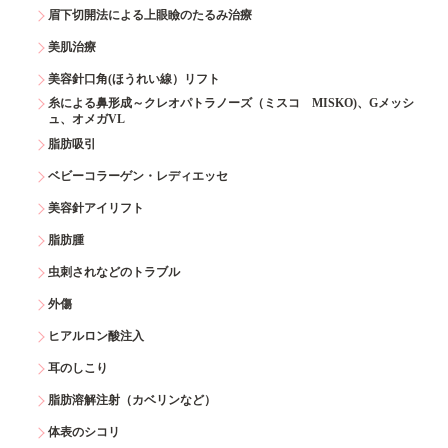
眉下切開法による上眼瞼のたるみ治療
美肌治療
美容針口角(ほうれい線）リフト
糸による鼻形成～クレオパトラノーズ（ミスコ MISKO)、Gメッシ
ュ、オメガVL
脂肪吸引
ベビーコラーゲン・レディエッセ
美容針アイリフト
脂肪腫
虫刺されなどのトラブル
外傷
ヒアルロン酸注入
耳のしこり
脂肪溶解注射（カベリンなど）
体表のシコリ