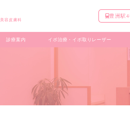
豊洲駅
 美容皮膚科
診療案内
イボ治療・
イボ取りレーザー