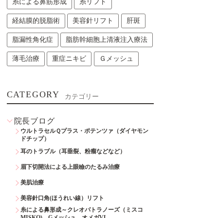
糸による鼻筋形成
糸リフト
経結膜的脱脂術
美容針リフト
肝斑
脂漏性角化症
脂肪幹細胞上清液注入療法
薄毛治療
重症ニキビ
Ｇメッシュ
CATEGORY
カテゴリー
院長ブログ
ウルトラセルＱプラス・ポテンツァ（ダイヤモン
ドチップ）
耳のトラブル（耳垂裂、粉瘤などなど）
眉下切開法による上眼瞼のたるみ治療
美肌治療
美容針口角(ほうれい線）リフト
糸による鼻形成～クレオパトラノーズ（ミスコ
MISKO)、Gメッシュ、オメガVL