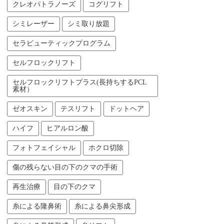
クレオパトラノーズ
コグリフト
シミレーザー
シミ取り放題
セラピューティックプログラム
セルフロックリフト
セルフロックリフトプラス(長持ちするPCL
素材）
ゼオスキン
テスリフト
ドットヘア
ハイフ
ヒアルロン酸
フォトフェイシャル
ホクロ切除
傷の残らない目の下のクマの手術
再生治療
目の下のクマ
糸による隆鼻術
糸による鼻尖形成