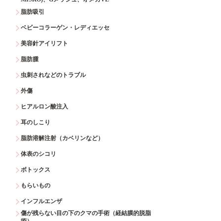
脂肪吸引
ベビーコラーゲン・レディエッセ
美容針アイリフト
脂肪腫
虫刺されなどのトラブル
外傷
ヒアルロン酸注入
耳のしこり
脂肪溶解注射（カベリンなど）
体表のシコリ
ボトックス
もらいもの
インフルエンザ
傷が残らない目の下のクマの手術（経結膜的脱脂
術）