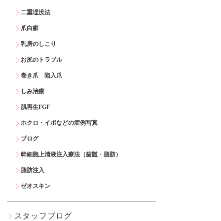
二重埋没法
爪白癬
乳房のしこり
お尻のトラブル
巻き爪 陥入爪
しみ治療
肌再生FGF
ホクロ・イボなどの症例写真
ブログ
幹細胞上清液注入療法（歯髄・脂肪）
脂肪注入
ゼオスキン
スタッフブログ