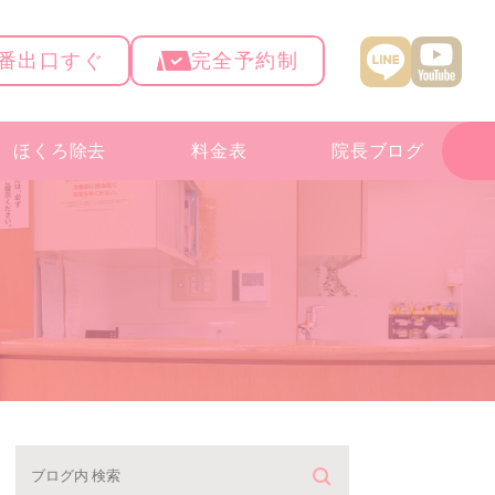
4番出口すぐ
完全予約制
ほくろ除去
料金表
院長ブログ