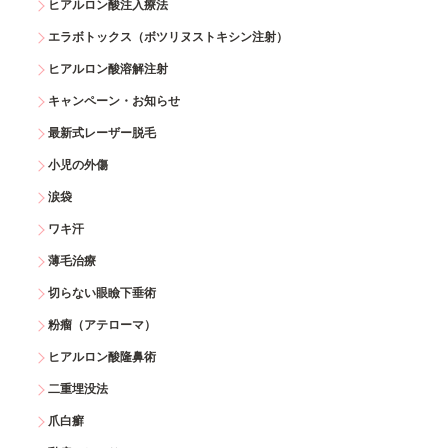
ヒアルロン酸注入療法
エラボトックス（ボツリヌストキシン注射）
ヒアルロン酸溶解注射
キャンペーン・お知らせ
最新式レーザー脱毛
小児の外傷
涙袋
ワキ汗
薄毛治療
切らない眼瞼下垂術
粉瘤（アテローマ）
ヒアルロン酸隆鼻術
二重埋没法
爪白癬