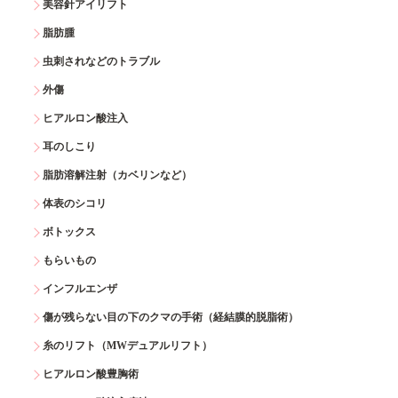
美容針アイリフト
脂肪腫
虫刺されなどのトラブル
外傷
ヒアルロン酸注入
耳のしこり
脂肪溶解注射（カベリンなど）
体表のシコリ
ボトックス
もらいもの
インフルエンザ
傷が残らない目の下のクマの手術（経結膜的脱脂術）
糸のリフト（MWデュアルリフト）
ヒアルロン酸豊胸術