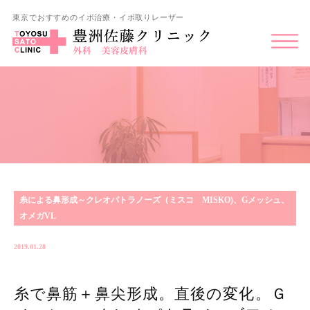
東京でおすすめのイボ治療・イボ取りレーザー
糸による鼻形成～クレオパトラノーズ（ミスコ MISKO)、Gメッシュ、
オメガVL
2019.01.28
糸で鼻筋＋鼻尖形成。直後の変化。Ｇ