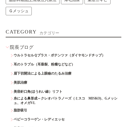
Ｇメッシュ
CATEGORY
カテゴリー
院長ブログ
ウルトラセルＱプラス・ポテンツァ（ダイヤモンドチップ）
耳のトラブル（耳垂裂、粉瘤などなど）
眉下切開法による上眼瞼のたるみ治療
美肌治療
美容針口角(ほうれい線）リフト
糸による鼻形成～クレオパトラノーズ（ミスコ MISKO)、Gメッシ
ュ、オメガVL
脂肪吸引
ベビーコラーゲン・レディエッセ