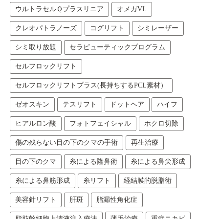
ウルトラセルＱプラスリニア
オメガVL
クレオパトラノーズ
コグリフト
シミレーザー
シミ取り放題
セラピューティックプログラム
セルフロックリフト
セルフロックリフトプラス(長持ちするPCL素材）
ゼオスキン
テスリフト
ドットヘア
ハイフ
ヒアルロン酸
フォトフェイシャル
ホクロ切除
傷の残らない目の下のクマの手術
再生治療
目の下のクマ
糸による隆鼻術
糸による鼻尖形成
糸による鼻筋形成
糸リフト
経結膜的脱脂術
美容針リフト
肝斑
脂漏性角化症
脂肪幹細胞上清液注入療法
薄毛治療
重症ニキビ