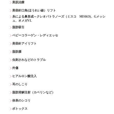
美肌治療
美容針口角(ほうれい線）リフト
糸による鼻形成～クレオパトラノーズ（ミスコ MISKO)、Gメッシ
ュ、オメガVL
脂肪吸引
ベビーコラーゲン・レディエッセ
美容針アイリフト
脂肪腫
虫刺されなどのトラブル
外傷
ヒアルロン酸注入
耳のしこり
脂肪溶解注射（カベリンなど）
体表のシコリ
ボトックス