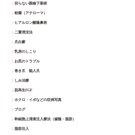
切らない眼瞼下垂術
粉瘤（アテローマ）
ヒアルロン酸隆鼻術
二重埋没法
爪白癬
乳房のしこり
お尻のトラブル
巻き爪 陥入爪
しみ治療
肌再生FGF
ホクロ・イボなどの症例写真
ブログ
幹細胞上清液注入療法（歯髄・脂肪）
脂肪注入