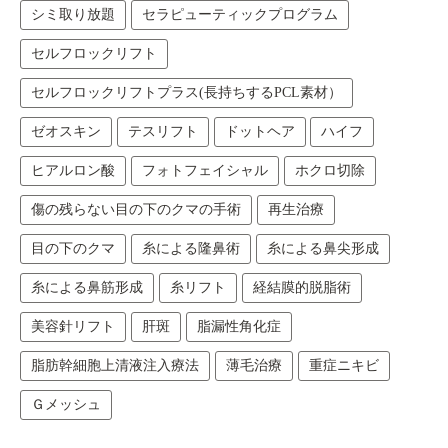
シミ取り放題
セラピューティックプログラム
セルフロックリフト
セルフロックリフトプラス(長持ちするPCL素材）
ゼオスキン
テスリフト
ドットヘア
ハイフ
ヒアルロン酸
フォトフェイシャル
ホクロ切除
傷の残らない目の下のクマの手術
再生治療
目の下のクマ
糸による隆鼻術
糸による鼻尖形成
糸による鼻筋形成
糸リフト
経結膜的脱脂術
美容針リフト
肝斑
脂漏性角化症
脂肪幹細胞上清液注入療法
薄毛治療
重症ニキビ
Ｇメッシュ