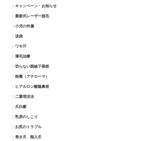
キャンペーン・お知らせ
最新式レーザー脱毛
小児の外傷
涙袋
ワキ汗
薄毛治療
切らない眼瞼下垂術
粉瘤（アテローマ）
ヒアルロン酸隆鼻術
二重埋没法
爪白癬
乳房のしこり
お尻のトラブル
巻き爪 陥入爪