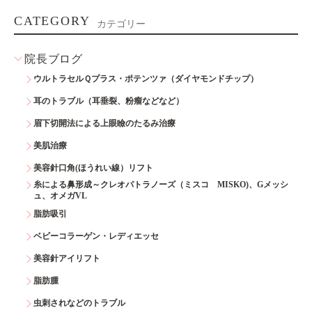
CATEGORY
カテゴリー
院長ブログ
ウルトラセルＱプラス・ポテンツァ（ダイヤモンドチップ）
耳のトラブル（耳垂裂、粉瘤などなど）
眉下切開法による上眼瞼のたるみ治療
美肌治療
美容針口角(ほうれい線）リフト
糸による鼻形成～クレオパトラノーズ（ミスコ MISKO)、Gメッシ
ュ、オメガVL
脂肪吸引
ベビーコラーゲン・レディエッセ
美容針アイリフト
脂肪腫
虫刺されなどのトラブル