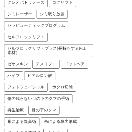
クレオパトラノーズ
コグリフト
シミレーザー
シミ取り放題
セラピューティックプログラム
セルフロックリフト
セルフロックリフトプラス(長持ちするPCL
素材）
ゼオスキン
テスリフト
ドットヘア
ハイフ
ヒアルロン酸
フォトフェイシャル
ホクロ切除
傷の残らない目の下のクマの手術
再生治療
目の下のクマ
糸による隆鼻術
糸による鼻尖形成