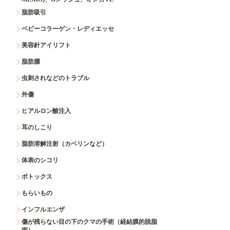
脂肪吸引
ベビーコラーゲン・レディエッセ
美容針アイリフト
脂肪腫
虫刺されなどのトラブル
外傷
ヒアルロン酸注入
耳のしこり
脂肪溶解注射（カベリンなど）
体表のシコリ
ボトックス
もらいもの
インフルエンザ
傷が残らない目の下のクマの手術（経結膜的脱脂
術）