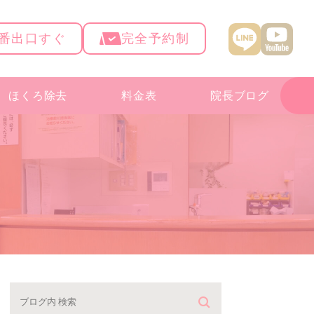
4番出口すぐ
完全予約制
ほくろ除去
料金表
院長ブログ