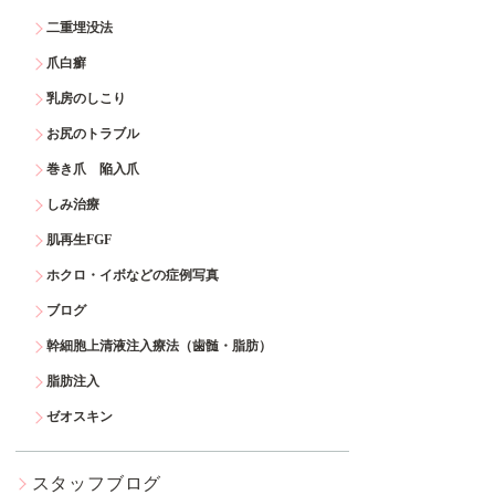
二重埋没法
爪白癬
乳房のしこり
お尻のトラブル
巻き爪 陥入爪
しみ治療
肌再生FGF
ホクロ・イボなどの症例写真
ブログ
幹細胞上清液注入療法（歯髄・脂肪）
脂肪注入
ゼオスキン
スタッフブログ