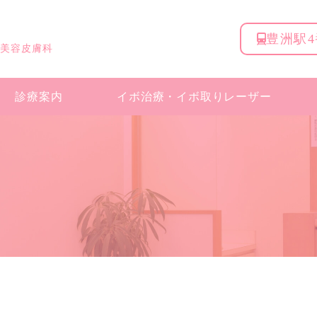
豊洲駅
 美容皮膚科
診療案内
イボ治療・
イボ取りレーザー