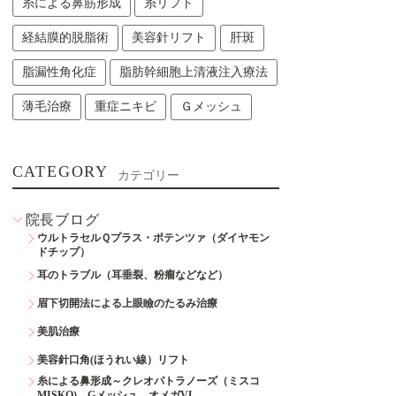
糸による鼻筋形成
糸リフト
経結膜的脱脂術
美容針リフト
肝斑
脂漏性角化症
脂肪幹細胞上清液注入療法
薄毛治療
重症ニキビ
Ｇメッシュ
CATEGORY
カテゴリー
院長ブログ
ウルトラセルＱプラス・ポテンツァ（ダイヤモン
ドチップ）
耳のトラブル（耳垂裂、粉瘤などなど）
眉下切開法による上眼瞼のたるみ治療
美肌治療
美容針口角(ほうれい線）リフト
糸による鼻形成～クレオパトラノーズ（ミスコ
MISKO)、Gメッシュ、オメガVL