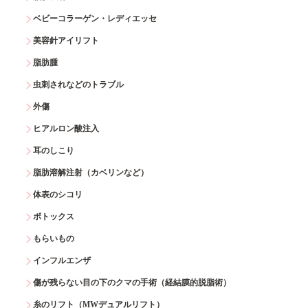
ベビーコラーゲン・レディエッセ
美容針アイリフト
脂肪腫
虫刺されなどのトラブル
外傷
ヒアルロン酸注入
耳のしこり
脂肪溶解注射（カベリンなど）
体表のシコリ
ボトックス
もらいもの
インフルエンザ
傷が残らない目の下のクマの手術（経結膜的脱脂術）
糸のリフト（MWデュアルリフト）