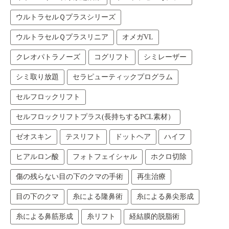
ウルトラセルＱプラスシリーズ
ウルトラセルＱプラスリニア
オメガVL
クレオパトラノーズ
コグリフト
シミレーザー
シミ取り放題
セラピューティックプログラム
セルフロックリフト
セルフロックリフトプラス(長持ちするPCL素材）
ゼオスキン
テスリフト
ドットヘア
ハイフ
ヒアルロン酸
フォトフェイシャル
ホクロ切除
傷の残らない目の下のクマの手術
再生治療
目の下のクマ
糸による隆鼻術
糸による鼻尖形成
糸による鼻筋形成
糸リフト
経結膜的脱脂術