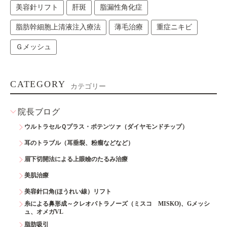
美容針リフト
肝斑
脂漏性角化症
脂肪幹細胞上清液注入療法
薄毛治療
重症ニキビ
Ｇメッシュ
CATEGORY
カテゴリー
院長ブログ
ウルトラセルＱプラス・ポテンツァ（ダイヤモンドチップ）
耳のトラブル（耳垂裂、粉瘤などなど）
眉下切開法による上眼瞼のたるみ治療
美肌治療
美容針口角(ほうれい線）リフト
糸による鼻形成～クレオパトラノーズ（ミスコ MISKO)、Gメッシ
ュ、オメガVL
脂肪吸引