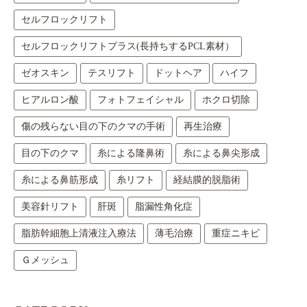
セルフロックリフト
セルフロックリフトプラス(長持ちするPCL素材）
ゼオスキン
テスリフト
ドットヘア
ハイフ
ヒアルロン酸
フォトフェイシャル
ホクロ切除
傷の残らない目の下のクマの手術
再生治療
目の下のクマ
糸による隆鼻術
糸による鼻尖形成
糸による鼻筋形成
糸リフト
経結膜的脱脂術
美容針リフト
肝斑
脂漏性角化症
脂肪幹細胞上清液注入療法
薄毛治療
重症ニキビ
Ｇメッシュ