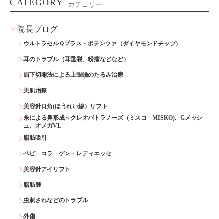
CATEGORY
カテゴリー
院長ブログ
ウルトラセルＱプラス・ポテンツァ（ダイヤモンドチップ）
耳のトラブル（耳垂裂、粉瘤などなど）
眉下切開法による上眼瞼のたるみ治療
美肌治療
美容針口角(ほうれい線）リフト
糸による鼻形成～クレオパトラノーズ（ミスコ MISKO)、Gメッシ
ュ、オメガVL
脂肪吸引
ベビーコラーゲン・レディエッセ
美容針アイリフト
脂肪腫
虫刺されなどのトラブル
外傷