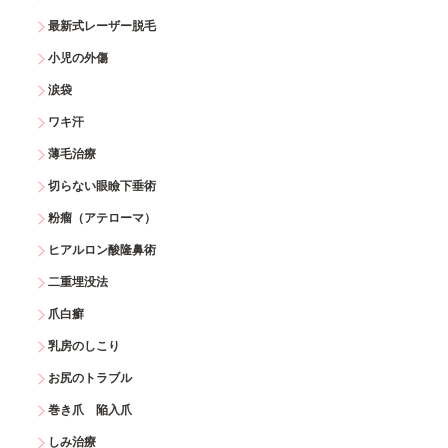
最新式レーザー脱毛
小児の外傷
涙袋
ワキ汗
薄毛治療
切らない眼瞼下垂術
粉瘤（アテローマ）
ヒアルロン酸隆鼻術
二重埋没法
爪白癬
乳房のしこり
お尻のトラブル
巻き爪 陥入爪
しみ治療