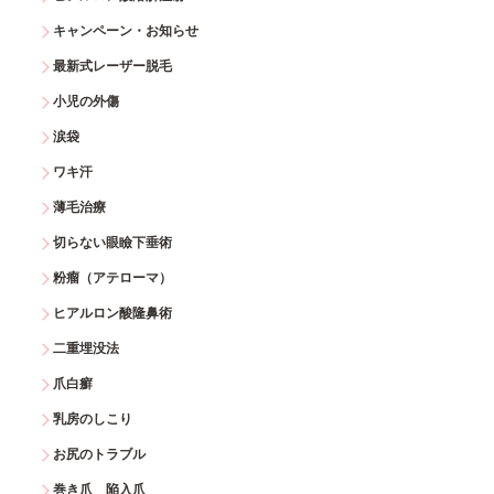
キャンペーン・お知らせ
最新式レーザー脱毛
小児の外傷
涙袋
ワキ汗
薄毛治療
切らない眼瞼下垂術
粉瘤（アテローマ）
ヒアルロン酸隆鼻術
二重埋没法
爪白癬
乳房のしこり
お尻のトラブル
巻き爪 陥入爪