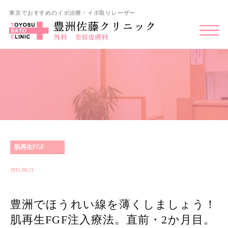
東京でおすすめのイボ治療・イボ取りレーザー
肌再生FGF
2015.08.21
豊洲でほうれい線を薄くしましょう！
肌再生FGF注入療法。直前・2か月目。