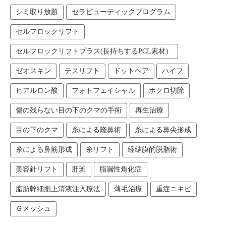
シミ取り放題
セラピューティックプログラム
セルフロックリフト
セルフロックリフトプラス(長持ちするPCL素材）
ゼオスキン
テスリフト
ドットヘア
ハイフ
ヒアルロン酸
フォトフェイシャル
ホクロ切除
傷の残らない目の下のクマの手術
再生治療
目の下のクマ
糸による隆鼻術
糸による鼻尖形成
糸による鼻筋形成
糸リフト
経結膜的脱脂術
美容針リフト
肝斑
脂漏性角化症
脂肪幹細胞上清液注入療法
薄毛治療
重症ニキビ
Ｇメッシュ