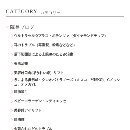
CATEGORY
カテゴリー
院長ブログ
ウルトラセルＱプラス・ポテンツァ（ダイヤモンドチップ）
耳のトラブル（耳垂裂、粉瘤などなど）
眉下切開法による上眼瞼のたるみ治療
美肌治療
美容針口角(ほうれい線）リフト
糸による鼻形成～クレオパトラノーズ（ミスコ MISKO)、Gメッシ
ュ、オメガVL
脂肪吸引
ベビーコラーゲン・レディエッセ
美容針アイリフト
脂肪腫
虫刺されなどのトラブル