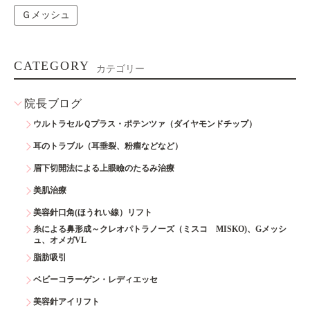
Ｇメッシュ
CATEGORY
カテゴリー
院長ブログ
ウルトラセルＱプラス・ポテンツァ（ダイヤモンドチップ）
耳のトラブル（耳垂裂、粉瘤などなど）
眉下切開法による上眼瞼のたるみ治療
美肌治療
美容針口角(ほうれい線）リフト
糸による鼻形成～クレオパトラノーズ（ミスコ MISKO)、Gメッシ
ュ、オメガVL
脂肪吸引
ベビーコラーゲン・レディエッセ
美容針アイリフト