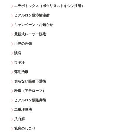
エラボトックス（ボツリヌストキシン注射）
ヒアルロン酸溶解注射
キャンペーン・お知らせ
最新式レーザー脱毛
小児の外傷
涙袋
ワキ汗
薄毛治療
切らない眼瞼下垂術
粉瘤（アテローマ）
ヒアルロン酸隆鼻術
二重埋没法
爪白癬
乳房のしこり