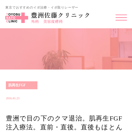
東京でおすすめのイボ治療・イボ取りレーザー
肌再生FGF
2016.01.23
豊洲で目の下のクマ退治。肌再生FGF
注入療法。直前・直後。直後もほとん