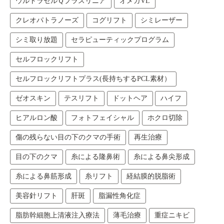
ウルトラセルＱプラスリニア
オメガVL
クレオパトラノーズ
コグリフト
シミレーザー
シミ取り放題
セラピューティックプログラム
セルフロックリフト
セルフロックリフトプラス(長持ちするPCL素材）
ゼオスキン
テスリフト
ドットヘア
ハイフ
ヒアルロン酸
フォトフェイシャル
ホクロ切除
傷の残らない目の下のクマの手術
再生治療
目の下のクマ
糸による隆鼻術
糸による鼻尖形成
糸による鼻筋形成
糸リフト
経結膜的脱脂術
美容針リフト
肝斑
脂漏性角化症
脂肪幹細胞上清液注入療法
薄毛治療
重症ニキビ