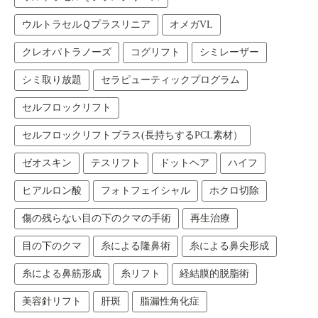
ウルトラセルＱプラスリニア
オメガVL
クレオパトラノーズ
コグリフト
シミレーザー
シミ取り放題
セラピューティックプログラム
セルフロックリフト
セルフロックリフトプラス(長持ちするPCL素材）
ゼオスキン
テスリフト
ドットヘア
ハイフ
ヒアルロン酸
フォトフェイシャル
ホクロ切除
傷の残らない目の下のクマの手術
再生治療
目の下のクマ
糸による隆鼻術
糸による鼻尖形成
糸による鼻筋形成
糸リフト
経結膜的脱脂術
美容針リフト
肝斑
脂漏性角化症