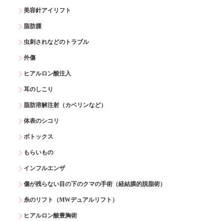
美容針アイリフト
脂肪腫
虫刺されなどのトラブル
外傷
ヒアルロン酸注入
耳のしこり
脂肪溶解注射（カベリンなど）
体表のシコリ
ボトックス
もらいもの
インフルエンザ
傷が残らない目の下のクマの手術（経結膜的脱脂術）
糸のリフト（MWデュアルリフト）
ヒアルロン酸豊胸術