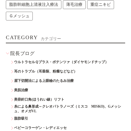
脂肪幹細胞上清液注入療法
薄毛治療
重症ニキビ
Ｇメッシュ
CATEGORY
カテゴリー
院長ブログ
ウルトラセルＱプラス・ポテンツァ（ダイヤモンドチップ）
耳のトラブル（耳垂裂、粉瘤などなど）
眉下切開法による上眼瞼のたるみ治療
美肌治療
美容針口角(ほうれい線）リフト
糸による鼻形成～クレオパトラノーズ（ミスコ MISKO)、Gメッシ
ュ、オメガVL
脂肪吸引
ベビーコラーゲン・レディエッセ