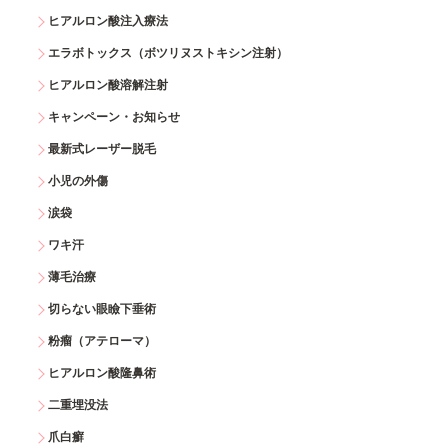
ヒアルロン酸注入療法
エラボトックス（ボツリヌストキシン注射）
ヒアルロン酸溶解注射
キャンペーン・お知らせ
最新式レーザー脱毛
小児の外傷
涙袋
ワキ汗
薄毛治療
切らない眼瞼下垂術
粉瘤（アテローマ）
ヒアルロン酸隆鼻術
二重埋没法
爪白癬