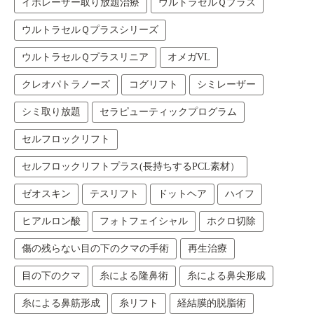
イボレーザー取り放題治療
ウルトラセルＱプラス
ウルトラセルＱプラスシリーズ
ウルトラセルＱプラスリニア
オメガVL
クレオパトラノーズ
コグリフト
シミレーザー
シミ取り放題
セラピューティックプログラム
セルフロックリフト
セルフロックリフトプラス(長持ちするPCL素材）
ゼオスキン
テスリフト
ドットヘア
ハイフ
ヒアルロン酸
フォトフェイシャル
ホクロ切除
傷の残らない目の下のクマの手術
再生治療
目の下のクマ
糸による隆鼻術
糸による鼻尖形成
糸による鼻筋形成
糸リフト
経結膜的脱脂術