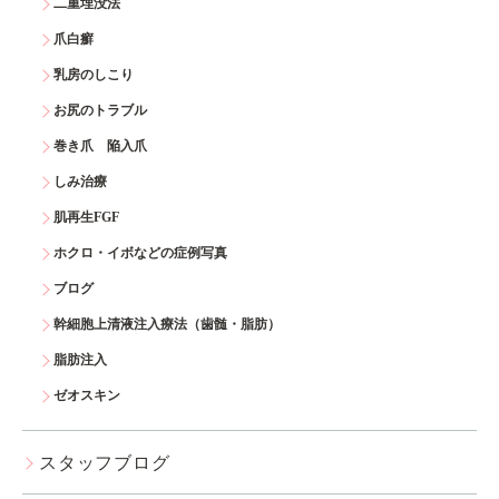
二重埋没法
爪白癬
乳房のしこり
お尻のトラブル
巻き爪 陥入爪
しみ治療
肌再生FGF
ホクロ・イボなどの症例写真
ブログ
幹細胞上清液注入療法（歯髄・脂肪）
脂肪注入
ゼオスキン
スタッフブログ