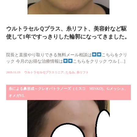
ウルトラセルＱプラス、糸リフト、美容針など駆
使して1年ですっきりした輪郭になってきました。
院長と直接やり取りできる無料メール相談は
こちらをクリ
ック 今月のお得な治療情報は
こちらをクリック ウル […]
2019.11.19
ウルトラセルＱプラスリニア
,
たるみ
,
糸リフト
糸による鼻形成～クレオパトラノーズ（ミスコ MISKO)、Gメッシュ、
オメガVL