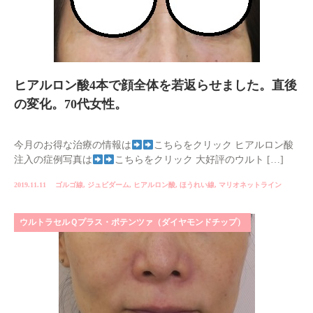
ヒアルロン酸4本で顔全体を若返らせました。直後
の変化。70代女性。
今月のお得な治療の情報は
こちらをクリック ヒアルロン酸
注入の症例写真は
こちらをクリック 大好評のウルト […]
2019.11.11
ゴルゴ線
,
ジュビダーム
,
ヒアルロン酸
,
ほうれい線
,
マリオネットライン
ウルトラセルＱプラス・ポテンツァ（ダイヤモンドチップ）