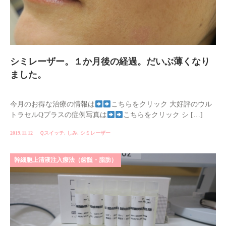
シミレーザー。１か月後の経過。だいぶ薄くなり
ました。
今月のお得な治療の情報は
こちらをクリック 大好評のウル
トラセルQプラスの症例写真は
こちらをクリック シ […]
2019.11.12
Ｑスイッチ
,
しみ
,
シミレーザー
幹細胞上清液注入療法（歯髄・脂肪）