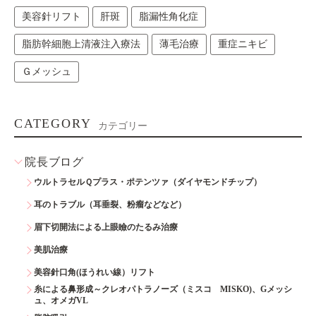
美容針リフト
肝斑
脂漏性角化症
脂肪幹細胞上清液注入療法
薄毛治療
重症ニキビ
Ｇメッシュ
CATEGORY
カテゴリー
院長ブログ
ウルトラセルＱプラス・ポテンツァ（ダイヤモンドチップ）
耳のトラブル（耳垂裂、粉瘤などなど）
眉下切開法による上眼瞼のたるみ治療
美肌治療
美容針口角(ほうれい線）リフト
糸による鼻形成～クレオパトラノーズ（ミスコ MISKO)、Gメッシ
ュ、オメガVL