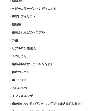
脂肪吸引
ベビーコラーゲン・レディエッセ
美容針アイリフト
脂肪腫
虫刺されなどのトラブル
外傷
ヒアルロン酸注入
耳のしこり
脂肪溶解注射（カベリンなど）
体表のシコリ
ボトックス
もらいもの
インフルエンザ
傷が残らない目の下のクマの手術（経結膜的脱脂術）