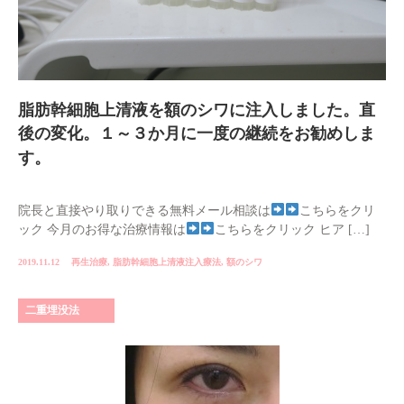
脂肪幹細胞上清液を額のシワに注入しました。直
後の変化。１～３か月に一度の継続をお勧めしま
す。
院長と直接やり取りできる無料メール相談は
こちらをクリ
ック 今月のお得な治療情報は
こちらをクリック ヒア […]
2019.11.12
再生治療
,
脂肪幹細胞上清液注入療法
,
額のシワ
二重埋没法