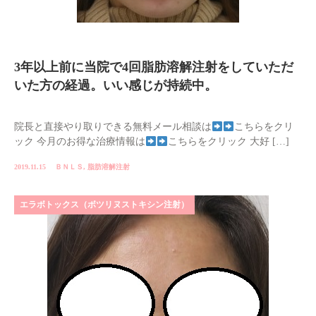
3年以上前に当院で4回脂肪溶解注射をしていただ
いた方の経過。いい感じが持続中。
院長と直接やり取りできる無料メール相談は
こちらをクリ
ック 今月のお得な治療情報は
こちらをクリック 大好 […]
2019.11.15
ＢＮＬＳ
,
脂肪溶解注射
エラボトックス（ボツリヌストキシン注射）