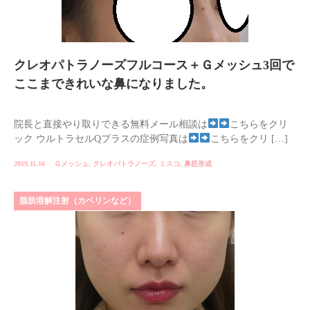
クレオパトラノーズフルコース＋Ｇメッシュ3回で
ここまできれいな鼻になりました。
院長と直接やり取りできる無料メール相談は
こちらをクリ
ック ウルトラセルQプラスの症例写真は
こちらをクリ […]
2019.11.16
Ｇメッシュ
,
クレオパトラノーズ
,
ミスコ
,
鼻筋形成
脂肪溶解注射（カベリンなど）