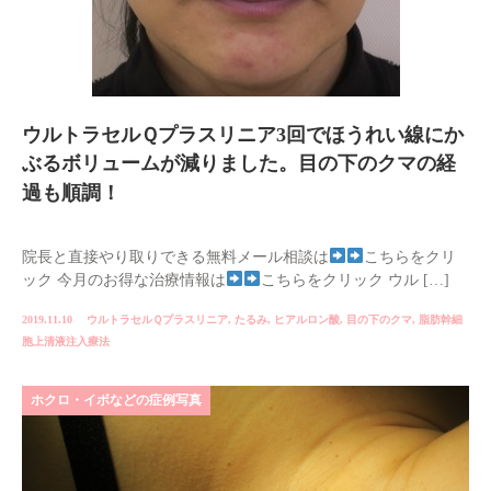
ウルトラセルＱプラスリニア3回でほうれい線にか
ぶるボリュームが減りました。目の下のクマの経
過も順調！
院長と直接やり取りできる無料メール相談は
こちらをクリ
ック 今月のお得な治療情報は
こちらをクリック ウル […]
2019.11.10
ウルトラセルＱプラスリニア
,
たるみ
,
ヒアルロン酸
,
目の下のクマ
,
脂肪幹細
胞上清液注入療法
ホクロ・イボなどの症例写真