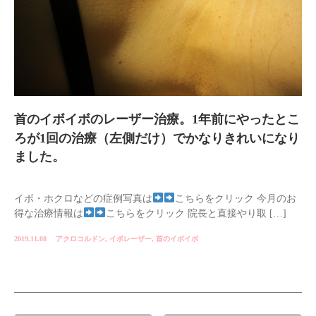
首のイボイボのレーザー治療。1年前にやったとこ
ろが1回の治療（左側だけ）でかなりきれいになり
ました。
イボ・ホクロなどの症例写真は
こちらをクリック 今月のお
得な治療情報は
こちらをクリック 院長と直接やり取 […]
2019.11.08
アクロコルドン
,
イボレーザー
,
首のイボイボ