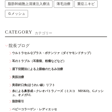
脂肪幹細胞上清液注入療法
薄毛治療
重症ニキビ
Ｇメッシュ
CATEGORY
カテゴリー
院長ブログ
ウルトラセルＱプラス・ポテンツァ（ダイヤモンドチップ）
耳のトラブル（耳垂裂、粉瘤などなど）
眉下切開法による上眼瞼のたるみ治療
美肌治療
美容針口角(ほうれい線）リフト
糸による鼻形成～クレオパトラノーズ（ミスコ MISKO)、Gメッシ
ュ、オメガVL
脂肪吸引
ベビーコラーゲン・レディエッセ