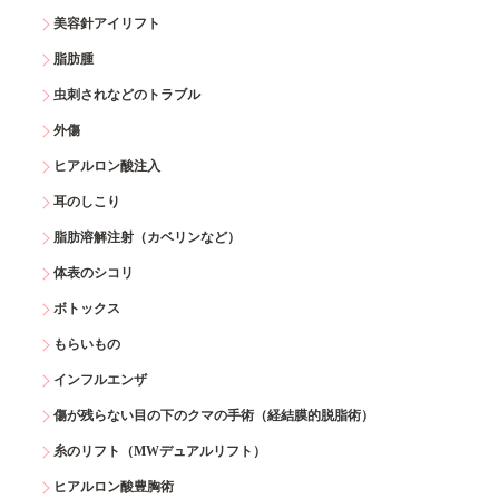
美容針アイリフト
脂肪腫
虫刺されなどのトラブル
外傷
ヒアルロン酸注入
耳のしこり
脂肪溶解注射（カベリンなど）
体表のシコリ
ボトックス
もらいもの
インフルエンザ
傷が残らない目の下のクマの手術（経結膜的脱脂術）
糸のリフト（MWデュアルリフト）
ヒアルロン酸豊胸術