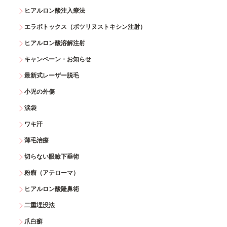
ヒアルロン酸注入療法
エラボトックス（ボツリヌストキシン注射）
ヒアルロン酸溶解注射
キャンペーン・お知らせ
最新式レーザー脱毛
小児の外傷
涙袋
ワキ汗
薄毛治療
切らない眼瞼下垂術
粉瘤（アテローマ）
ヒアルロン酸隆鼻術
二重埋没法
爪白癬