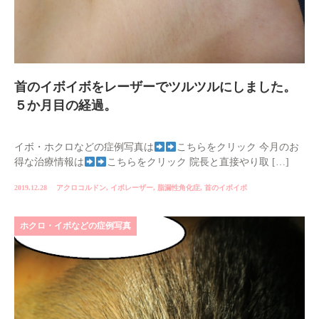
首のイボイボをレーザーでツルツルにしました。
５か月目の経過。
イボ・ホクロなどの症例写真は
こちらをクリック 今月のお
得な治療情報は
こちらをクリック 院長と直接やり取 […]
2019.12.28
アクロコルドン
,
イボレーザー
,
脂漏性角化症
,
首のイボイボ
ホクロ・イボなどの症例写真