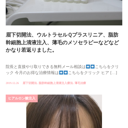
眉下切開法、ウルトラセルＱプラスリニア、脂肪
幹細胞上清液注入、薄毛のメソセラピーなどなど
かなり若返りました。
院長と直接やり取りできる無料メール相談は
こちらをクリ
ック 今月のお得な治療情報は
こちらをクリック ヒア […]
2019.12.26
眉下切開法
,
脂肪幹細胞上清液注入療法
,
薄毛治療
ヒアルロン酸注入