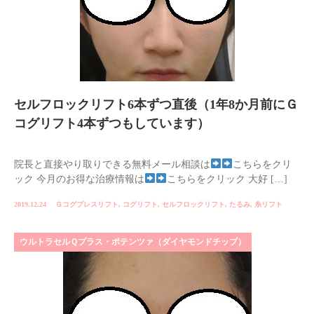
セルフロックリフト6本ずつ直後（1年8か月前にＧ
コグリフト4本ずつもしています）
院長と直接やり取りできる無料メール相談は
こちらをクリ
ック 今月のお得な治療情報は
こちらをクリック 大好 […]
2019.12.24
Ｇコグプレスリフト
,
コグリフト
,
セルフロックリフト
,
たるみ
,
糸リフト
ウルトラセルＱプラス・ポテンツァ（ダイヤモンドチップ）