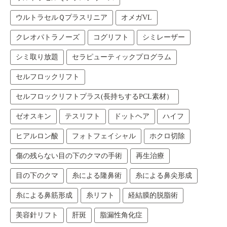
ウルトラセルＱプラスリニア
オメガVL
クレオパトラノーズ
コグリフト
シミレーザー
シミ取り放題
セラピューティックプログラム
セルフロックリフト
セルフロックリフトプラス(長持ちするPCL素材）
ゼオスキン
テスリフト
ドットヘア
ハイフ
ヒアルロン酸
フォトフェイシャル
ホクロ切除
傷の残らない目の下のクマの手術
再生治療
目の下のクマ
糸による隆鼻術
糸による鼻尖形成
糸による鼻筋形成
糸リフト
経結膜的脱脂術
美容針リフト
肝斑
脂漏性角化症