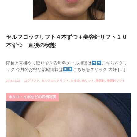
セルフロックリフト４本ずつ＋美容針リフト１０
本ずつ 直後の状態
院長と直接やり取りできる無料メール相談は
こちらをクリ
ック 今月のお得な治療情報は
こちらをクリック 大好 […]
2019.12.28
コグリフト
,
セルフロックリフト
,
たるみ
,
糸リフト
,
美容針
,
美容針リフト
ホクロ・イボなどの症例写真