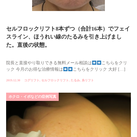
セルフロックリフト8本ずつ（合計16本）でフェイ
スライン、ほうれい線のたるみを引き上げまし
た。直後の状態。
院長と直接やり取りできる無料メール相談は
こちらをクリ
ック 今月のお得な治療情報は
こちらをクリック 大好 […]
2019.12.30
コグリフト
,
セルフロックリフト
,
たるみ
,
糸リフト
ホクロ・イボなどの症例写真