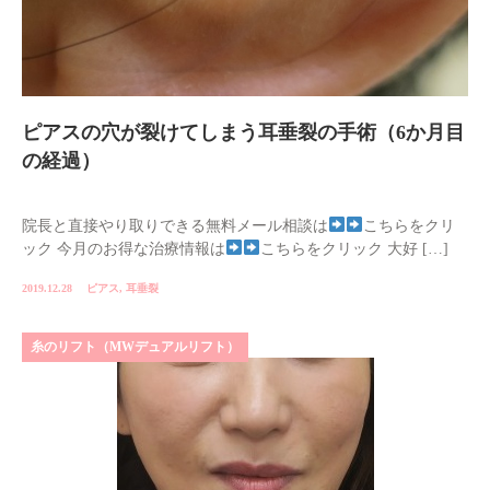
ピアスの穴が裂けてしまう耳垂裂の手術（6か月目
の経過）
院長と直接やり取りできる無料メール相談は
こちらをクリ
ック 今月のお得な治療情報は
こちらをクリック 大好 […]
2019.12.28
ピアス
,
耳垂裂
糸のリフト（MWデュアルリフト）