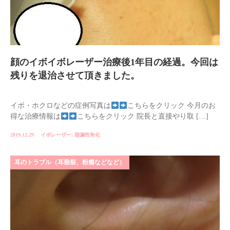
顔のイボイボレーザー治療後1年目の経過。今回は
残りを退治させて頂きました。
イボ・ホクロなどの症例写真は
こちらをクリック 今月のお
得な治療情報は
こちらをクリック 院長と直接やり取 […]
2019.12.29
イボレーザー
,
脂漏性角化
耳のトラブル（耳垂裂、粉瘤などなど）