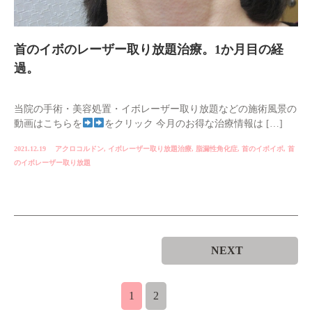
首のイボのレーザー取り放題治療。1か月目の経
過。
当院の手術・美容処置・イボレーザー取り放題などの施術風景の
動画はこちらを
をクリック 今月のお得な治療情報は […]
2021.12.19
アクロコルドン
,
イボレーザー取り放題治療
,
脂漏性角化症
,
首のイボイボ
,
首
のイボレーザー取り放題
NEXT
1
2