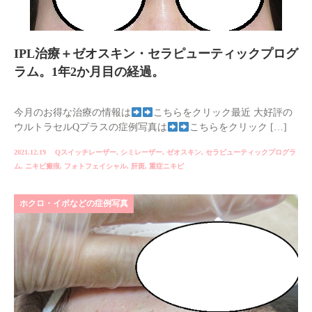
IPL治療＋ゼオスキン・セラピューティックプログ
ラム。1年2か月目の経過。
今月のお得な治療の情報は
こちらをクリック最近 大好評の
ウルトラセルQプラスの症例写真は
こちらをクリック […]
2021.12.19
Qスイッチレーザー
,
シミレーザー
,
ゼオスキン
,
セラピューティックプログラ
ム
,
ニキビ瘢痕
,
フォトフェイシャル
,
肝斑
,
重症ニキビ
ホクロ・イボなどの症例写真