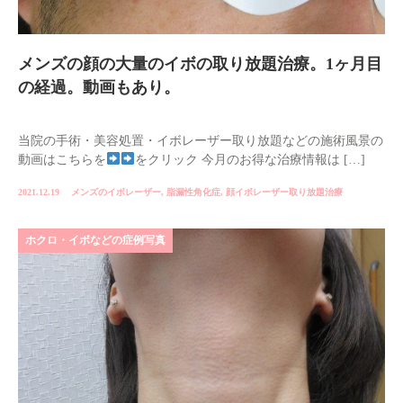
メンズの顔の大量のイボの取り放題治療。1ヶ月目
の経過。動画もあり。
当院の手術・美容処置・イボレーザー取り放題などの施術風景の
動画はこちらを
をクリック 今月のお得な治療情報は […]
2021.12.19
メンズのイボレーザー
,
脂漏性角化症
,
顔イボレーザー取り放題治療
ホクロ・イボなどの症例写真