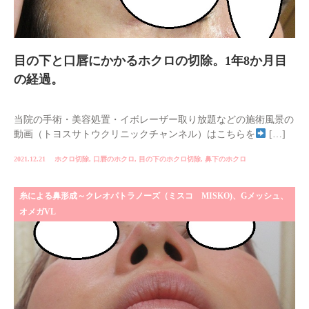
目の下と口唇にかかるホクロの切除。1年8か月目
の経過。
当院の手術・美容処置・イボレーザー取り放題などの施術風景の
動画（トヨスサトウクリニックチャンネル）はこちらを
[…]
2021.12.21
ホクロ切除
,
口唇のホクロ
,
目の下のホクロ切除
,
鼻下のホクロ
糸による鼻形成～クレオパトラノーズ（ミスコ MISKO)、Gメッシュ、
オメガVL