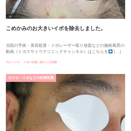
こめかみのお大きいイボを除去しました。
当院の手術・美容処置・イボレーザー取り放題などの施術風景の
動画（トヨスサトウクリニックチャンネル）はこちらを
[…]
2021.12.19
イボの切除
,
顔のイボ切除
ホクロ・イボなどの症例写真