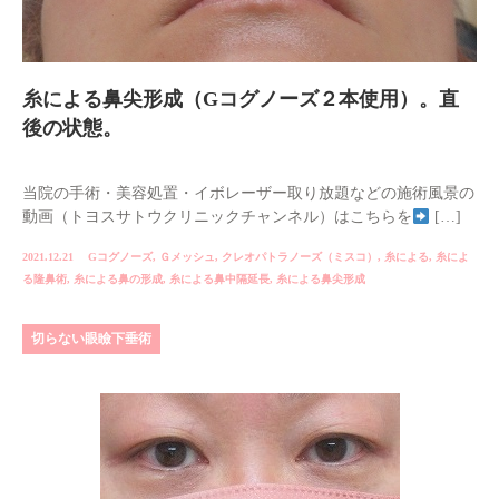
糸による鼻尖形成（Gコグノーズ２本使用）。直
後の状態。
当院の手術・美容処置・イボレーザー取り放題などの施術風景の
動画（トヨスサトウクリニックチャンネル）はこちらを
[…]
2021.12.21
Gコグノーズ
,
Ｇメッシュ
,
クレオパトラノーズ（ミスコ）
,
糸による
,
糸によ
る隆鼻術
,
糸による鼻の形成
,
糸による鼻中隔延長
,
糸による鼻尖形成
切らない眼瞼下垂術