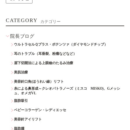
CATEGORY
カテゴリー
院長ブログ
ウルトラセルＱプラス・ポテンツァ（ダイヤモンドチップ）
耳のトラブル（耳垂裂、粉瘤などなど）
眉下切開法による上眼瞼のたるみ治療
美肌治療
美容針口角(ほうれい線）リフト
糸による鼻形成～クレオパトラノーズ（ミスコ MISKO)、Gメッシ
ュ、オメガVL
脂肪吸引
ベビーコラーゲン・レディエッセ
美容針アイリフト
脂肪腫