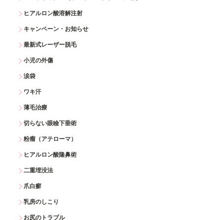
ヒアルロン酸溶解注射
キャンペーン・お知らせ
最新式レーザー脱毛
小児の外傷
涙袋
ワキ汗
薄毛治療
切らない眼瞼下垂術
粉瘤（アテローマ）
ヒアルロン酸隆鼻術
二重埋没法
爪白癬
乳房のしこり
お尻のトラブル