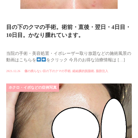
目の下のクマの手術。術前・直後・翌日・4日目・
10日目。かなり腫れています。
当院の手術・美容処置・イボレーザー取り放題などの施術風景の
動画はこちらを
をクリック 今月のお得な治療情報は […]
2021.12.26
傷の残らない目の下のクマの手術
,
経結膜的脱脂術
,
脂肪注入
ホクロ・イボなどの症例写真