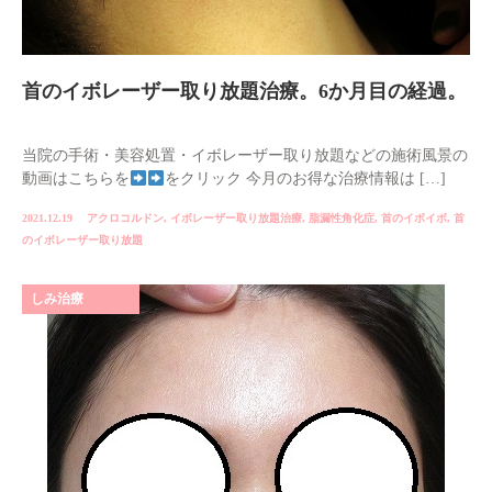
首のイボレーザー取り放題治療。6か月目の経過。
当院の手術・美容処置・イボレーザー取り放題などの施術風景の
動画はこちらを
をクリック 今月のお得な治療情報は […]
2021.12.19
アクロコルドン
,
イボレーザー取り放題治療
,
脂漏性角化症
,
首のイボイボ
,
首
のイボレーザー取り放題
しみ治療