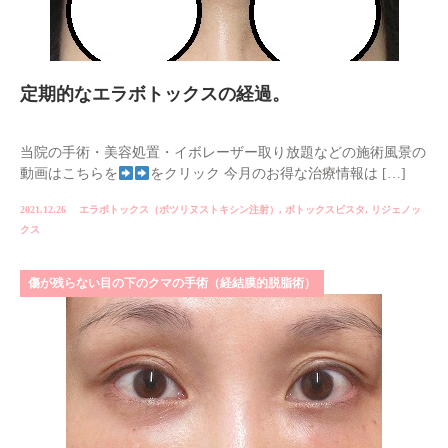
定期的なエラボトックスの経過。
当院の手術・美容処置・イボレーザー取り放題などの施術風景の
動画はこちらを
をクリック 今月のお得な治療情報は […]
2021.12.26
エラボトックス（ボツリヌストキシン注射）
,
ボトックスビスタ
,
リジェノッ
クス
傷が残らない目の下のクマの手術（経結膜的脱脂術）