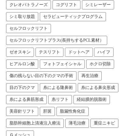
クレオパトラノーズ
コグリフト
シミレーザー
シミ取り放題
セラピューティックプログラム
セルフロックリフト
セルフロックリフトプラス(長持ちするPCL素材）
ゼオスキン
テスリフト
ドットヘア
ハイフ
ヒアルロン酸
フォトフェイシャル
ホクロ切除
傷の残らない目の下のクマの手術
再生治療
目の下のクマ
糸による隆鼻術
糸による鼻尖形成
糸による鼻筋形成
糸リフト
経結膜的脱脂術
美容針リフト
肝斑
脂漏性角化症
脂肪幹細胞上清液注入療法
薄毛治療
重症ニキビ
Ｇメッシュ