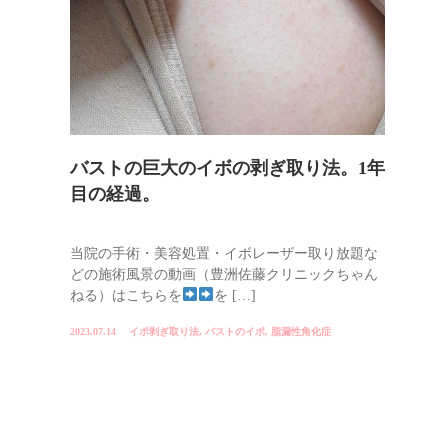
バストの巨大のイボの剥ぎ取り法。1年
目の経過。
当院の手術・美容処置・イボレーザー取り放題な
どの施術風景の動画（豊洲佐藤クリニックちゃん
ねる）はこちらを
を […]
2023.07.14
イボ剥ぎ取り法
,
バストのイボ
,
脂漏性角化症