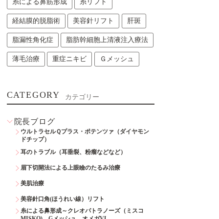
糸による鼻筋形成
糸リフト
経結膜的脱脂術
美容針リフト
肝斑
脂漏性角化症
脂肪幹細胞上清液注入療法
薄毛治療
重症ニキビ
Ｇメッシュ
CATEGORY
カテゴリー
院長ブログ
ウルトラセルＱプラス・ポテンツァ（ダイヤモン
ドチップ）
耳のトラブル（耳垂裂、粉瘤などなど）
眉下切開法による上眼瞼のたるみ治療
美肌治療
美容針口角(ほうれい線）リフト
糸による鼻形成～クレオパトラノーズ（ミスコ
MISKO)、Gメッシュ、オメガVL