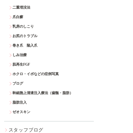
二重埋没法
爪白癬
乳房のしこり
お尻のトラブル
巻き爪 陥入爪
しみ治療
肌再生FGF
ホクロ・イボなどの症例写真
ブログ
幹細胞上清液注入療法（歯髄・脂肪）
脂肪注入
ゼオスキン
スタッフブログ