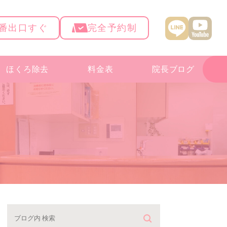
4番出口すぐ
完全予約制
ほくろ除去
料金表
院長ブログ