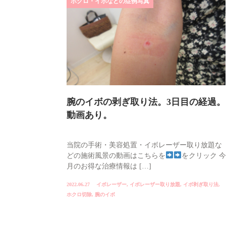
ホクロ・イボなどの症例写真
腕のイボの剥ぎ取り法。3日目の経過。
動画あり。
当院の手術・美容処置・イボレーザー取り放題な
どの施術風景の動画はこちらを
をクリック 今
月のお得な治療情報は […]
2022.06.27
イボレーザー
,
イボレーザー取り放題
,
イボ剥ぎ取り法
,
ホクロ切除
,
腕のイボ