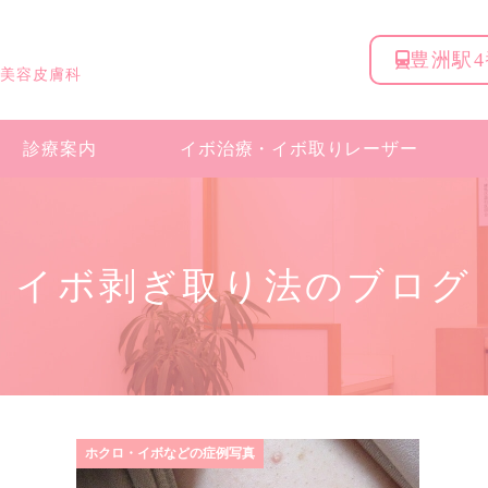
豊洲駅
 美容皮膚科
診療案内
イボ治療・
イボ取りレーザー
イボ剥ぎ取り法のブログ
ホクロ・イボなどの症例写真