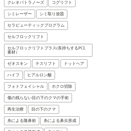
クレオパトラノーズ
コグリフト
シミレーザー
シミ取り放題
セラピューティックプログラム
セルフロックリフト
セルフロックリフトプラス(長持ちするPCL
素材）
ゼオスキン
テスリフト
ドットヘア
ハイフ
ヒアルロン酸
フォトフェイシャル
ホクロ切除
傷の残らない目の下のクマの手術
再生治療
目の下のクマ
糸による隆鼻術
糸による鼻尖形成