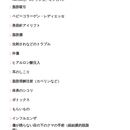
脂肪吸引
ベビーコラーゲン・レディエッセ
美容針アイリフト
脂肪腫
虫刺されなどのトラブル
外傷
ヒアルロン酸注入
耳のしこり
脂肪溶解注射（カベリンなど）
体表のシコリ
ボトックス
もらいもの
インフルエンザ
傷が残らない目の下のクマの手術（経結膜的脱脂
術）