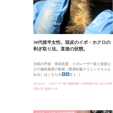
30代後半女性。頭皮のイボ・ホクロの
剥ぎ取り法。直後の状態。
当院の手術・美容処置・イボレーザー取り放題な
どの施術風景の動画（豊洲佐藤クリニックちゃん
ねる）はこちらを
を […]
2024.04.23
イボレーザー取り放題治療
,
イボ剥ぎ取り法
,
ホクロの剥
ぎ取り法
,
頭皮のイボ