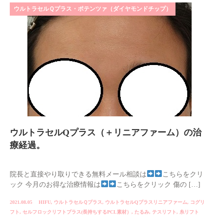
ウルトラセルＱプラス・ポテンツァ（ダイヤモンドチップ）
ウルトラセルQプラス（＋リニアファーム）の治
療経過。
院長と直接やり取りできる無料メール相談は
こちらをクリ
ック 今月のお得な治療情報は
こちらをクリック 傷の […]
2021.08.05
HIFU
,
ウルトラセルＱプラス
,
ウルトラセルQプラスリニアファーム
,
コグリ
フト
,
セルフロックリフトプラス(長持ちするPCL素材）
,
たるみ
,
テスリフト
,
糸リフト