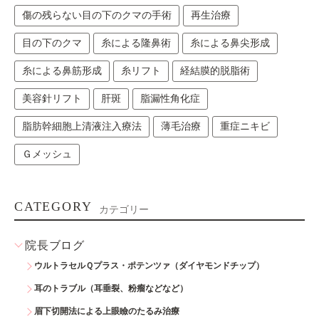
傷の残らない目の下のクマの手術
再生治療
目の下のクマ
糸による隆鼻術
糸による鼻尖形成
糸による鼻筋形成
糸リフト
経結膜的脱脂術
美容針リフト
肝斑
脂漏性角化症
脂肪幹細胞上清液注入療法
薄毛治療
重症ニキビ
Ｇメッシュ
CATEGORY
カテゴリー
院長ブログ
ウルトラセルＱプラス・ポテンツァ（ダイヤモンドチップ）
耳のトラブル（耳垂裂、粉瘤などなど）
眉下切開法による上眼瞼のたるみ治療