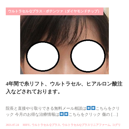
ウルトラセルＱプラス・ポテンツァ（ダイヤモンドチップ）
4年間で糸リフト、ウルトラセル、ヒアルロン酸注
入などされております。
院長と直接やり取りできる無料メール相談は
こちらをクリ
ック 今月のお得な治療情報は
こちらをクリック 傷の […]
2021.07.24
HIFU
,
ウルトラセルＱプラス
,
ウルトラセルQプラスリニアファーム
,
コグリ