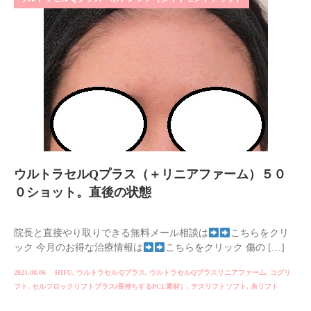
ウルトラセルQプラス（＋リニアファーム）５０
０ショット。直後の状態
院長と直接やり取りできる無料メール相談は
こちらをクリ
ック 今月のお得な治療情報は
こちらをクリック 傷の […]
2021.08.06
HIFU
,
ウルトラセルＱプラス
,
ウルトラセルQプラスリニアファーム
,
コグリ
フト
,
セルフロックリフトプラス(長持ちするPCL素材）
,
テスリフトソフト
,
糸リフト