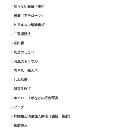
切らない眼瞼下垂術
粉瘤（アテローマ）
ヒアルロン酸隆鼻術
二重埋没法
爪白癬
乳房のしこり
お尻のトラブル
巻き爪 陥入爪
しみ治療
肌再生FGF
ホクロ・イボなどの症例写真
ブログ
幹細胞上清液注入療法（歯髄・脂肪）
脂肪注入