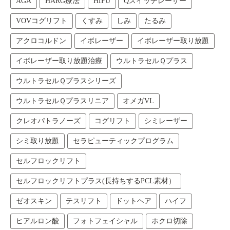
AGA
HARG療法
HIFU
Qスイッチレーザー
VOVコグリフト
くすみ
しみ
たるみ
アクロコルドン
イボレーザー
イボレーザー取り放題
イボレーザー取り放題治療
ウルトラセルＱプラス
ウルトラセルＱプラスシリーズ
ウルトラセルＱプラスリニア
オメガVL
クレオパトラノーズ
コグリフト
シミレーザー
シミ取り放題
セラピューティックプログラム
セルフロックリフト
セルフロックリフトプラス(長持ちするPCL素材）
ゼオスキン
テスリフト
ドットヘア
ハイフ
ヒアルロン酸
フォトフェイシャル
ホクロ切除