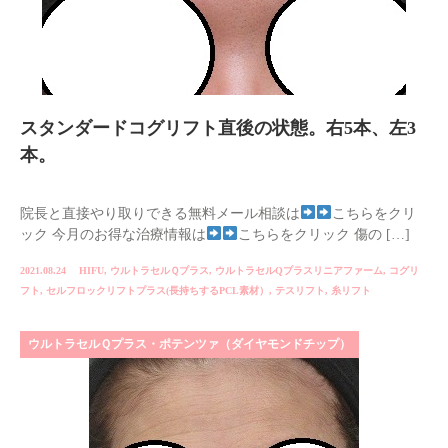
スタンダードコグリフト直後の状態。右5本、左3
本。
院長と直接やり取りできる無料メール相談は
こちらをクリ
ック 今月のお得な治療情報は
こちらをクリック 傷の […]
2021.08.24
HIFU
,
ウルトラセルＱプラス
,
ウルトラセルQプラスリニアファーム
,
コグリ
フト
,
セルフロックリフトプラス(長持ちするPCL素材）
,
テスリフト
,
糸リフト
ウルトラセルＱプラス・ポテンツァ（ダイヤモンドチップ）