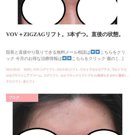
VOV＋ZIGZAGリフト。3本ずつ。直後の状態。
院長と直接やり取りできる無料メール相談は
こちらをクリ
ック 今月のお得な治療情報は
こちらをクリック 傷の […]
2021.09.03
HIFU
,
VOVコグリフト
,
ZIGZAGリフト
,
ウルトラセルＱプラス
,
ウルトラセ
ルQプラスリニアファーム
,
コグリフト
,
セルフロックリフトプラス(長持ちするPCL素材）
,
テスリフト
,
糸リフト
ブログ