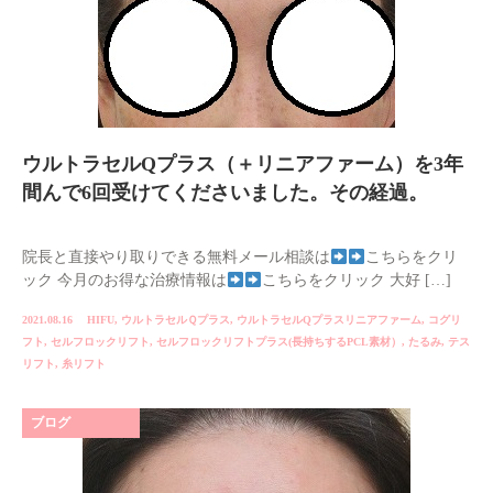
ウルトラセルQプラス（＋リニアファーム）を3年
間んで6回受けてくださいました。その経過。
院長と直接やり取りできる無料メール相談は
こちらをクリ
ック 今月のお得な治療情報は
こちらをクリック 大好 […]
2021.08.16
HIFU
,
ウルトラセルＱプラス
,
ウルトラセルQプラスリニアファーム
,
コグリ
フト
,
セルフロックリフト
,
セルフロックリフトプラス(長持ちするPCL素材）
,
たるみ
,
テス
リフト
,
糸リフト
ブログ