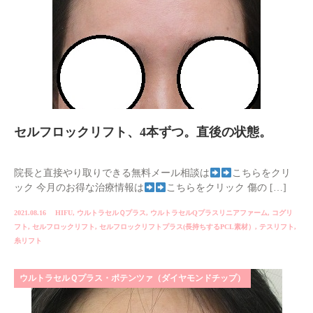
セルフロックリフト、4本ずつ。直後の状態。
院長と直接やり取りできる無料メール相談は
こちらをクリ
ック 今月のお得な治療情報は
こちらをクリック 傷の […]
2021.08.16
HIFU
,
ウルトラセルＱプラス
,
ウルトラセルQプラスリニアファーム
,
コグリ
フト
,
セルフロックリフト
,
セルフロックリフトプラス(長持ちするPCL素材）
,
テスリフト
,
糸リフト
ウルトラセルＱプラス・ポテンツァ（ダイヤモンドチップ）