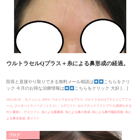
ウルトラセルQプラス＋糸による鼻形成の経過。
院長と直接やり取りできる無料メール相談は
こちらをクリ
ック 今月のお得な治療情報は
こちらをクリック 大好 […]
2021.08.10
Ｇメッシュ
,
HIFU
,
ウルトラセルＱプラス
,
ウルトラセルQプラスリニアファ
ーム
,
クレオパトラノーズ（ミスコ）
,
コグリフト
,
セルフロックリフトプラス(長持ちする
PCL素材）
,
テスリフト
,
糸による隆鼻術
,
糸による鼻の形成
,
糸による鼻中隔延長術
,
糸に
よる鼻尖形成
,
糸リフト
ブログ