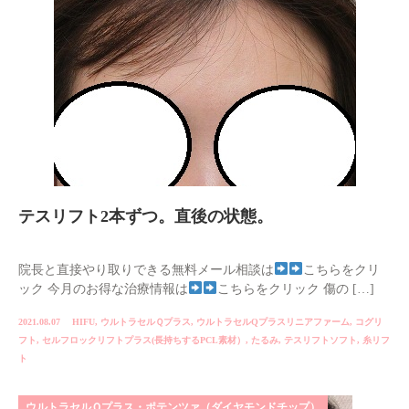
テスリフト2本ずつ。直後の状態。
院長と直接やり取りできる無料メール相談は
こちらをクリ
ック 今月のお得な治療情報は
こちらをクリック 傷の […]
2021.08.07
HIFU
,
ウルトラセルＱプラス
,
ウルトラセルQプラスリニアファーム
,
コグリ
フト
,
セルフロックリフトプラス(長持ちするPCL素材）
,
たるみ
,
テスリフトソフト
,
糸リフ
ト
ウルトラセルＱプラス・ポテンツァ（ダイヤモンドチップ）