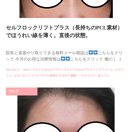
セルフロックリフトプラス（長持ちのPCL素材）
でほうれい線を薄く。直後の状態。
院長と直接やり取りできる無料メール相談は
こちらをクリ
ック 今月のお得な治療情報は
こちらをクリック 傷の […]
2021.09.13
HIFU
,
ウルトラセルＱプラス
,
ウルトラセルQプラスリニアファーム
,
コグリ
フト
,
セルフロックリフトプラス(長持ちするPCL素材）
,
テスリフト
,
糸リフト
ブログ