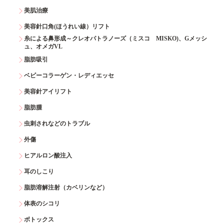
美肌治療
美容針口角(ほうれい線）リフト
糸による鼻形成～クレオパトラノーズ（ミスコ MISKO)、Gメッシ
ュ、オメガVL
脂肪吸引
ベビーコラーゲン・レディエッセ
美容針アイリフト
脂肪腫
虫刺されなどのトラブル
外傷
ヒアルロン酸注入
耳のしこり
脂肪溶解注射（カベリンなど）
体表のシコリ
ボトックス