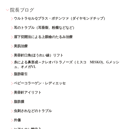
院長ブログ
ウルトラセルＱプラス・ポテンツァ（ダイヤモンドチップ）
耳のトラブル（耳垂裂、粉瘤などなど）
眉下切開法による上眼瞼のたるみ治療
美肌治療
美容針口角(ほうれい線）リフト
糸による鼻形成～クレオパトラノーズ（ミスコ MISKO)、Gメッシ
ュ、オメガVL
脂肪吸引
ベビーコラーゲン・レディエッセ
美容針アイリフト
脂肪腫
虫刺されなどのトラブル
外傷