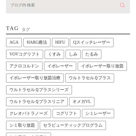
TAG
タグ
AGA
HARG療法
HIFU
Qスイッチレーザー
VOVコグリフト
くすみ
しみ
たるみ
アクロコルドン
イボレーザー
イボレーザー取り放題
イボレーザー取り放題治療
ウルトラセルＱプラス
ウルトラセルＱプラスシリーズ
ウルトラセルＱプラスリニア
オメガVL
クレオパトラノーズ
コグリフト
シミレーザー
シミ取り放題
セラピューティックプログラム