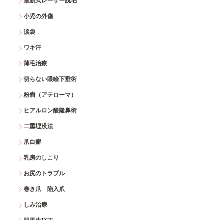
最新式レーザー脱毛
小児の外傷
涙袋
ワキ汗
薄毛治療
切らない眼瞼下垂術
粉瘤（アテローマ）
ヒアルロン酸隆鼻術
二重埋没法
爪白癬
乳房のしこり
お尻のトラブル
巻き爪 陥入爪
しみ治療