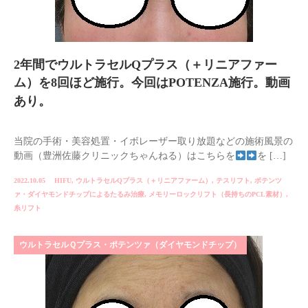
2年間でウルトラセルQプラス（＋リニアファー
ム）を8回ほど施行。今回はPOTENZA施行。動画
あり。
当院の手術・美容処置・イボレーザー取り放題などの施術風景の
動画（豊洲佐藤クリニックちゃんねる）はこちらを
を […]
2022.10.05
HIFU
,
ウルトラセルQプラス（＋リニアファーム）
,
テスリフト
,
ポテンツ
ァ・ダイヤモンドチップによるたるみ治療
,
メモリーロックリフト（長持ちのPCL素材）
,
糸リフト
ウルトラセルＱプラス・ポテンツァ（ダイヤモンドチップ）