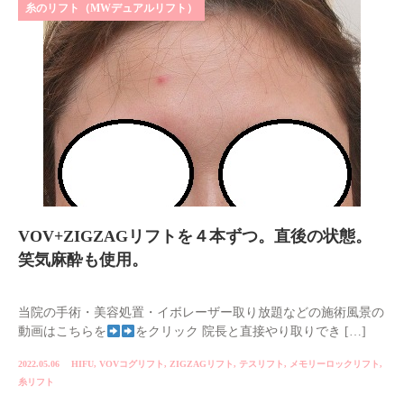
糸のリフト（MWデュアルリフト）
VOV+ZIGZAGリフトを４本ずつ。直後の状態。
笑気麻酔も使用。
当院の手術・美容処置・イボレーザー取り放題などの施術風景の
動画はこちらを
をクリック 院長と直接やり取りでき […]
2022.05.06
HIFU
,
VOVコグリフト
,
ZIGZAGリフト
,
テスリフト
,
メモリーロックリフト
,
糸リフト