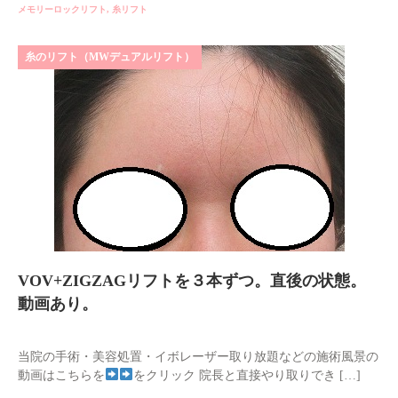
メモリーロックリフト
,
糸リフト
糸のリフト（MWデュアルリフト）
VOV+ZIGZAGリフトを３本ずつ。直後の状態。
動画あり。
当院の手術・美容処置・イボレーザー取り放題などの施術風景の
動画はこちらを
をクリック 院長と直接やり取りでき […]