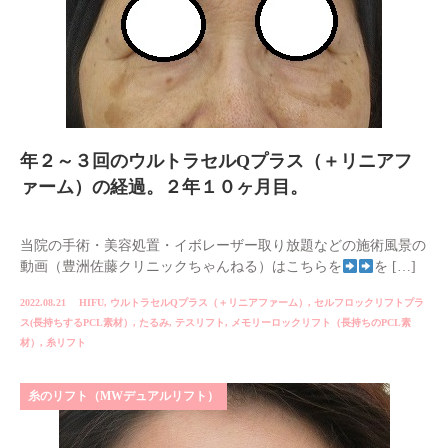
年２～３回のウルトラセルQプラス（＋リニアフ
ァーム）の経過。２年１０ヶ月目。
当院の手術・美容処置・イボレーザー取り放題などの施術風景の
動画（豊洲佐藤クリニックちゃんねる）はこちらを
を […]
2022.08.21
HIFU
,
ウルトラセルQプラス（＋リニアファーム）
,
セルフロックリフトプラ
ス(長持ちするPCL素材）
,
たるみ
,
テスリフト
,
メモリーロックリフト（長持ちのPCL素
材）
,
糸リフト
糸のリフト（MWデュアルリフト）