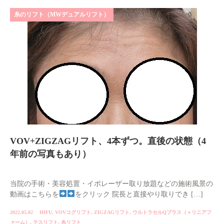
糸のリフト（MWデュアルリフト）
VOV+ZIGZAGリフト、4本ずつ。直後の状態（4
年前の写真もあり）
当院の手術・美容処置・イボレーザー取り放題などの施術風景の
動画はこちらを
をクリック 院長と直接やり取りでき […]
2022.05.02
HIFU
,
VOVコグリフト
,
ZIGZAGリフト
,
ウルトラセルQプラス（＋リニアフ
ァーム）
,
テスリフト
,
糸リフト