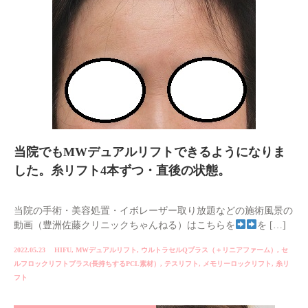
当院でもMWデュアルリフトできるようになりま
した。糸リフト4本ずつ・直後の状態。
当院の手術・美容処置・イボレーザー取り放題などの施術風景の
動画（豊洲佐藤クリニックちゃんねる）はこちらを
を […]
2022.05.23
HIFU
,
MWデュアルリフト
,
ウルトラセルQプラス（＋リニアファーム）
,
セ
ルフロックリフトプラス(長持ちするPCL素材）
,
テスリフト
,
メモリーロックリフト
,
糸リ
フト