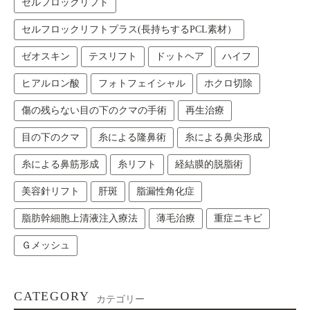
セルフロックリフト
セルフロックリフトプラス(長持ちするPCL素材）
ゼオスキン
テスリフト
ドットヘア
ハイフ
ヒアルロン酸
フォトフェイシャル
ホクロ切除
傷の残らない目の下のクマの手術
再生治療
目の下のクマ
糸による隆鼻術
糸による鼻尖形成
糸による鼻筋形成
糸リフト
経結膜的脱脂術
美容針リフト
肝斑
脂漏性角化症
脂肪幹細胞上清液注入療法
薄毛治療
重症ニキビ
Ｇメッシュ
CATEGORY
カテゴリー