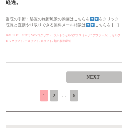
経過。
当院の手術・処置の施術風景の動画はこちらを
をクリック
院長と直接やり取りできる無料メール相談は
こちらを […]
2021.11.12
HIFU
,
VOVコグリフト
,
ウルトラセルQプラス（＋リニアファーム）
,
セルフ
ロックリフト
,
テスリフト
,
糸リフト
,
顔の脂肪吸引
NEXT
1
2
…
6