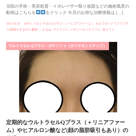
当院の手術・美容処置・イボレーザー取り放題などの施術風景の
動画はこちらを
をクリック 今月のお得な治療情報は […]
2022.03.28
HIFU
,
ウルトラセルQプラス（＋リニアファーム）
,
セルフロックリフトプラ
ス(長持ちするPCL素材）
,
たるみ
,
テスリフト
,
メモリーロックリフト
,
糸リフト
ウルトラセルＱプラス・ポテンツァ（ダイヤモンドチップ）
定期的なウルトラセルQプラス（＋リニアファー
ム）やヒアルロン酸など(顔の脂肪吸引もあり）の