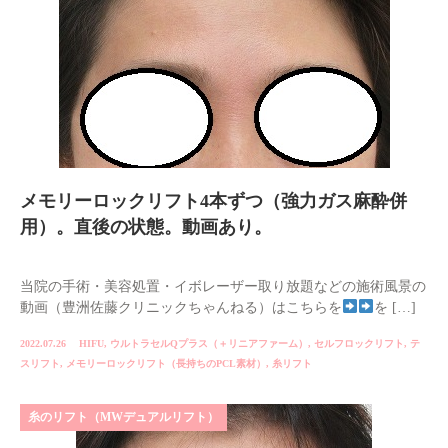
メモリーロックリフト4本ずつ（強力ガス麻酔併
用）。直後の状態。動画あり。
当院の手術・美容処置・イボレーザー取り放題などの施術風景の
動画（豊洲佐藤クリニックちゃんねる）はこちらを
を […]
2022.07.26
HIFU
,
ウルトラセルQプラス（＋リニアファーム）
,
セルフロックリフト
,
テ
スリフト
,
メモリーロックリフト（長持ちのPCL素材）
,
糸リフト
糸のリフト（MWデュアルリフト）