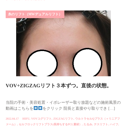
糸のリフト（MWデュアルリフト）
VOV+ZIGZAGリフト３本ずつ。直後の状態。
当院の手術・美容処置・イボレーザー取り放題などの施術風景の
動画はこちらを
をクリック 院長と直接やり取りでき […]
2022.04.17
HIFU
,
VOVコグリフト
,
ZIGZAGリフト
,
ウルトラセルQプラス（＋リニアフ
ァーム）
,
セルフロックリフトプラス(長持ちするPCL素材）
,
たるみ
,
テスリフト
,
ハイフ
,