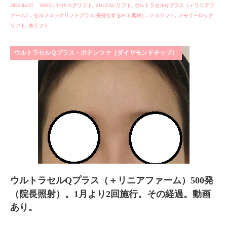
2022.04.07
HIFU
,
VOVコグリフト
,
ZIGZAGリフト
,
ウルトラセルQプラス（＋リニアフ
ァーム）
,
セルフロックリフトプラス(長持ちするPCL素材）
,
テスリフト
,
メモリーロック
リフト
,
糸リフト
ウルトラセルＱプラス・ポテンツァ（ダイヤモンドチップ）
ウルトラセルQプラス（＋リニアファーム）500発
（院長照射）。1月より2回施行。その経過。動画
あり。