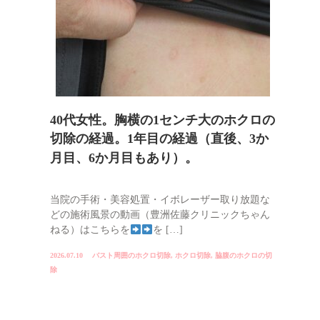
40代女性。胸横の1センチ大のホクロの
切除の経過。1年目の経過（直後、3か
月目、6か月目もあり）。
当院の手術・美容処置・イボレーザー取り放題な
どの施術風景の動画（豊洲佐藤クリニックちゃん
ねる）はこちらを
を […]
2026.07.10
バスト周囲のホクロ切除
,
ホクロ切除
,
脇腹のホクロの切
除