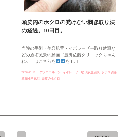
頭皮内のホクロの禿げない剥ぎ取り法
の経過。10日目。
当院の手術・美容処置・イボレーザー取り放題な
どの施術風景の動画（豊洲佐藤クリニックちゃん
ねる）はこちらを
を […]
2026.03.12
アクロコルドン
,
イボレーザー取り放題治療
,
ホクロ切除
,
脂漏性角化症
,
頭皮のホクロ