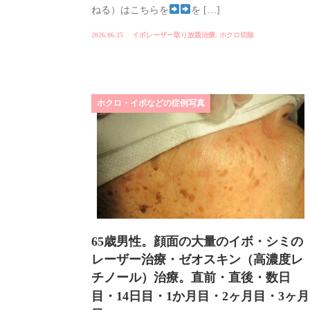
ねる）はこちらを
を […]
2026.06.25
イボレーザー取り放題治療
,
ホクロ切除
ホクロ・イボなどの症例写真
65歳男性。顔面の大量のイボ・シミの
レーザー治療・ゼオスキン（高濃度レ
チノール）治療。直前・直後・数日
目・14日目・1か月目・2ヶ月目・3ヶ月