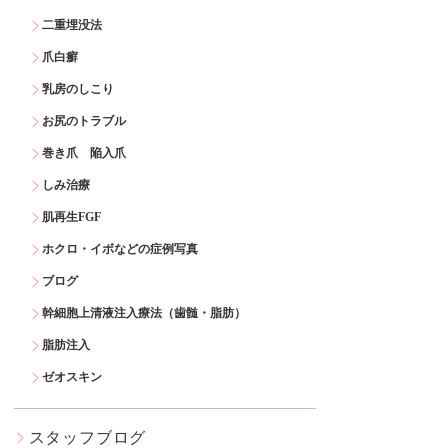
二重埋没法
爪白癬
乳房のしこり
お尻のトラブル
巻き爪 陥入爪
しみ治療
肌再生FGF
ホクロ・イボなどの症例写真
ブログ
幹細胞上清液注入療法（歯髄・脂肪）
脂肪注入
ゼオスキン
スタッフブログ