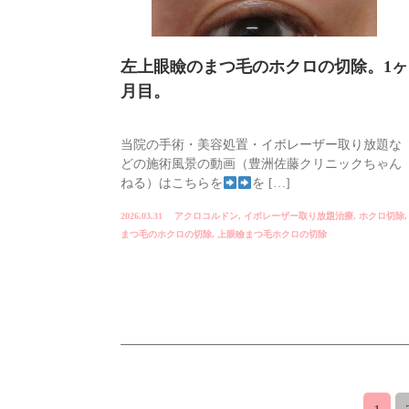
左上眼瞼のまつ毛のホクロの切除。1ヶ
月目。
当院の手術・美容処置・イボレーザー取り放題な
どの施術風景の動画（豊洲佐藤クリニックちゃん
ねる）はこちらを
を […]
2026.03.31
アクロコルドン
,
イボレーザー取り放題治療
,
ホクロ切除
,
まつ毛のホクロの切除
,
上眼瞼まつ毛ホクロの切除