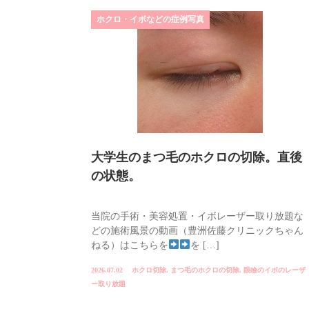
ホクロ・イボなどの症例写真
大学生のまつ毛のホクロの切除。直後
の状態。
当院の手術・美容処置・イボレーザー取り放題な
どの施術風景の動画（豊洲佐藤クリニックちゃん
ねる）はこちらを
を […]
2026.07.02
ホクロ切除
,
まつ毛のホクロの切除
,
眼瞼のイボのレーザ
ー取り放題