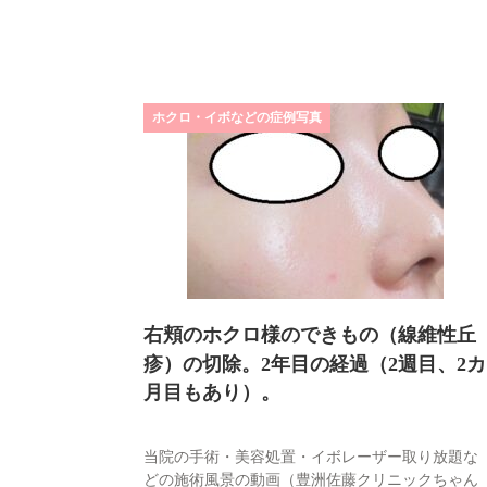
ホクロ・イボなどの症例写真
右頬のホクロ様のできもの（線維性丘
疹）の切除。2年目の経過（2週目、2カ
月目もあり）。
当院の手術・美容処置・イボレーザー取り放題な
どの施術風景の動画（豊洲佐藤クリニックちゃん