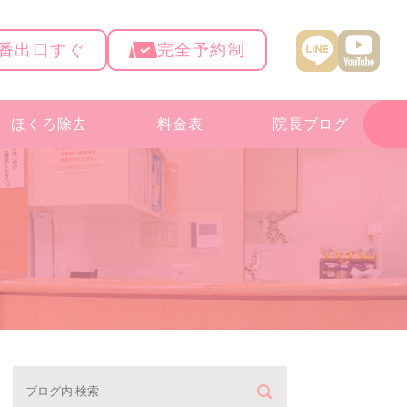
4番出口すぐ
完全予約制
ほくろ除去
料金表
院長ブログ