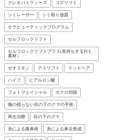
クレオパトラノーズ
コグリフト
シミレーザー
シミ取り放題
セラピューティックプログラム
セルフロックリフト
セルフロックリフトプラス(長持ちするPCL
素材）
ゼオスキン
テスリフト
ドットヘア
ハイフ
ヒアルロン酸
フォトフェイシャル
ホクロ切除
傷の残らない目の下のクマの手術
再生治療
目の下のクマ
糸による隆鼻術
糸による鼻尖形成