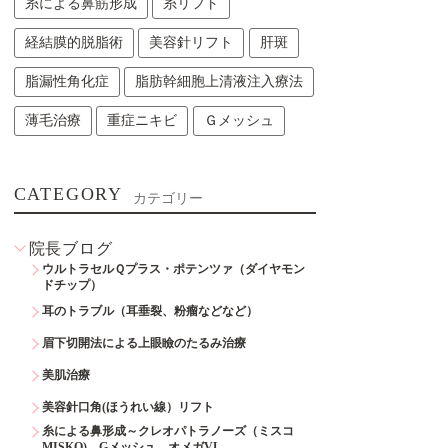
糸による鼻筋形成
糸リフト
経結膜的脱脂術
美容針リフト
肝斑
脂漏性角化症
脂肪幹細胞上清液注入療法
薄毛治療
重症ニキビ
Ｇメッシュ
CATEGORY
カテゴリー
院長ブログ
ウルトラセルＱプラス・ポテンツァ（ダイヤモン
ドチップ）
耳のトラブル（耳垂裂、粉瘤などなど）
眉下切開法による上眼瞼のたるみ治療
美肌治療
美容針口角(ほうれい線）リフト
糸による鼻形成～クレオパトラノーズ（ミスコ
MISKO)、Gメッシュ、オメガVL