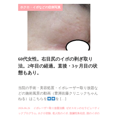
ホクロ・イボなどの症例写真
60代女性。右目尻のイボの剥ぎ取り
法。2年目の経過。直後・3ヶ月目の状
態もあり。
当院の手術・美容処置・イボレーザー取り放題な
どの施術風景の動画（豊洲佐藤クリニックちゃん
ねる）はこちらを
を […]
2026.06.26
イボレーザー取り放題治療
,
ゼオスキンのセラピューティ
ックプログラム
,
ホクロ切除
,
老人性のイボ
,
脂漏性角化症
,
顔のイボの