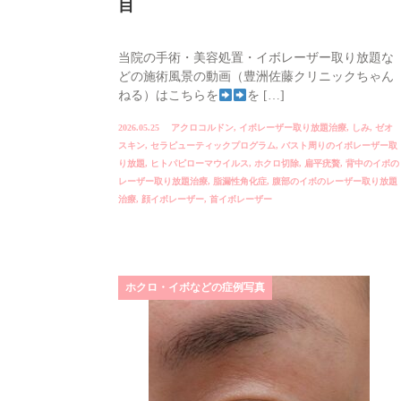
目
当院の手術・美容処置・イボレーザー取り放題な
どの施術風景の動画（豊洲佐藤クリニックちゃん
ねる）はこちらを
を […]
2026.05.25
アクロコルドン
,
イボレーザー取り放題治療
,
しみ
,
ゼオ
スキン
,
セラピューティックプログラム
,
バスト周りのイボレーザー取
り放題
,
ヒトパピローマウイルス
,
ホクロ切除
,
扁平疣贅
,
背中のイボの
レーザー取り放題治療
,
脂漏性角化症
,
腹部のイボのレーザー取り放題
治療
,
顔イボレーザー
,
首イボレーザー
ホクロ・イボなどの症例写真