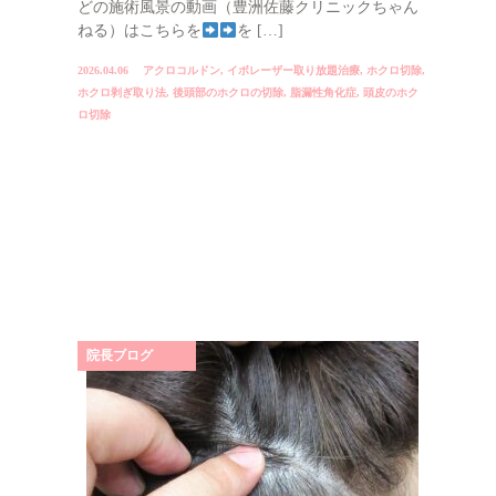
どの施術風景の動画（豊洲佐藤クリニックちゃん
ねる）はこちらを
を […]
2026.04.06
アクロコルドン
,
イボレーザー取り放題治療
,
ホクロ切除
,
ホクロ剥ぎ取り法
,
後頭部のホクロの切除
,
脂漏性角化症
,
頭皮のホク
ロ切除
院長ブログ