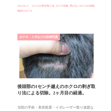
2026.06.11
ホクロの剥ぎ取り法
,
ホクロ切除
,
禿げないホクロの切除
,
頭皮のホクロ
ホクロ・イボなどの症例写真
後頭部の1センチ越えのホクロの剥ぎ取
り法による切除。2ヶ月目の経過。
当院の手術・美容処置・イボレーザー取り放題な