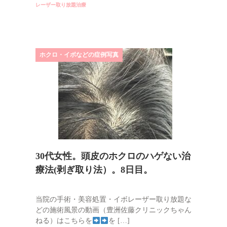
レーザー取り放題治療
ホクロ・イボなどの症例写真
30代女性。頭皮のホクロのハゲない治
療法(剥ぎ取り法）。8日目。
当院の手術・美容処置・イボレーザー取り放題な
どの施術風景の動画（豊洲佐藤クリニックちゃん
ねる）はこちらを
を […]