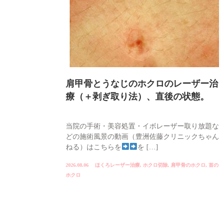
肩甲骨とうなじのホクロのレーザー治
療（＋剥ぎ取り法）、直後の状態。
当院の手術・美容処置・イボレーザー取り放題な
どの施術風景の動画（豊洲佐藤クリニックちゃん
ねる）はこちらを
を […]
2026.08.06
ほくろレーザー治療
,
ホクロ切除
,
肩甲骨のホクロ
,
首の
ホクロ