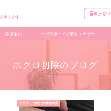
豊洲駅
 美容皮膚科
診療案内
イボ治療・
イボ取りレーザー
ホクロ切除のブログ
ホクロ・イボなどの症例写真