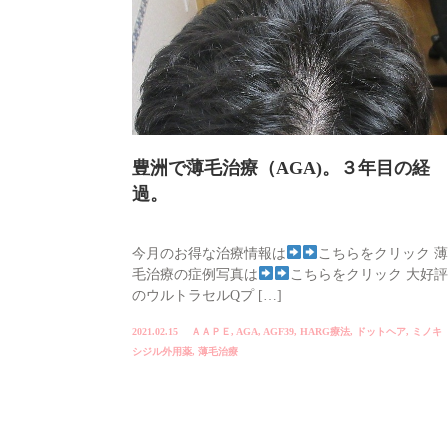
豊洲で薄毛治療（AGA)。３年目の経
過。
今月のお得な治療情報は
こちらをクリック 薄
毛治療の症例写真は
こちらをクリック 大好評
のウルトラセルQプ […]
2021.02.15
ＡＡＰＥ
,
AGA
,
AGF39
,
HARG療法
,
ドットヘア
,
ミノキ
シジル外用薬
,
薄毛治療