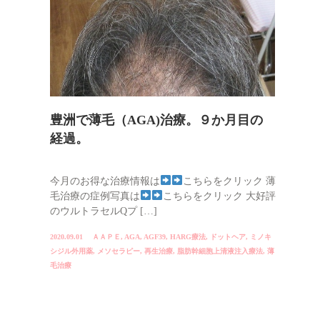
豊洲で薄毛（AGA)治療。９か月目の
経過。
今月のお得な治療情報は
こちらをクリック 薄
毛治療の症例写真は
こちらをクリック 大好評
のウルトラセルQプ […]
2020.09.01
ＡＡＰＥ
,
AGA
,
AGF39
,
HARG療法
,
ドットヘア
,
ミノキ
シジル外用薬
,
メソセラピー
,
再生治療
,
脂肪幹細胞上清液注入療法
,
薄
毛治療