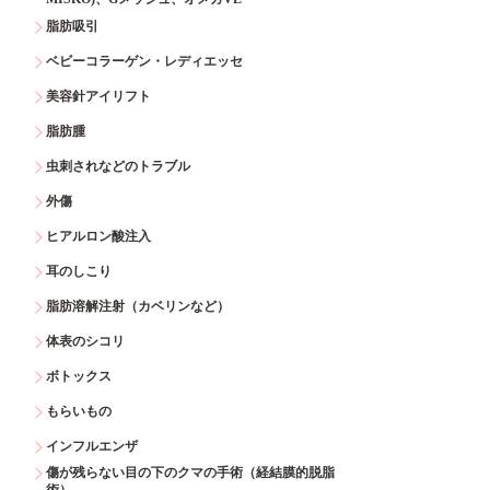
脂肪吸引
ベビーコラーゲン・レディエッセ
美容針アイリフト
脂肪腫
虫刺されなどのトラブル
外傷
ヒアルロン酸注入
耳のしこり
脂肪溶解注射（カベリンなど）
体表のシコリ
ボトックス
もらいもの
インフルエンザ
傷が残らない目の下のクマの手術（経結膜的脱脂
術）