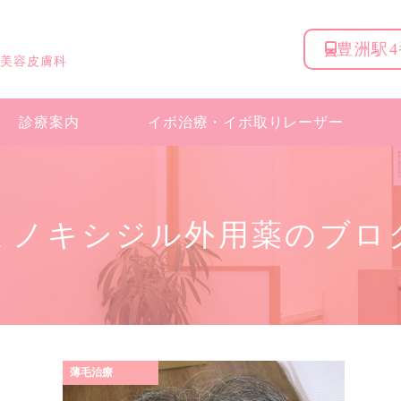
豊洲駅
 美容皮膚科
診療案内
イボ治療・
イボ取りレーザー
ミノキシジル外用薬のブロ
薄毛治療