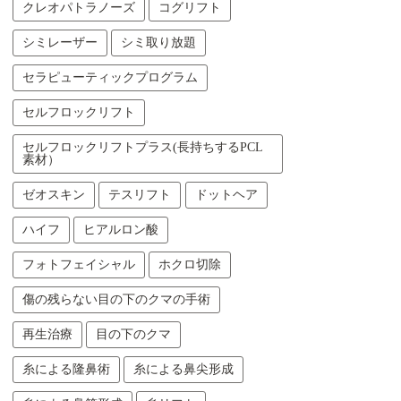
クレオパトラノーズ
コグリフト
シミレーザー
シミ取り放題
セラピューティックプログラム
セルフロックリフト
セルフロックリフトプラス(長持ちするPCL
素材）
ゼオスキン
テスリフト
ドットヘア
ハイフ
ヒアルロン酸
フォトフェイシャル
ホクロ切除
傷の残らない目の下のクマの手術
再生治療
目の下のクマ
糸による隆鼻術
糸による鼻尖形成