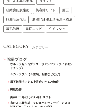
糸による鼻筋形成
糸リフト
経結膜的脱脂術
美容針リフト
肝斑
脂漏性角化症
脂肪幹細胞上清液注入療法
薄毛治療
重症ニキビ
Ｇメッシュ
CATEGORY
カテゴリー
院長ブログ
ウルトラセルＱプラス・ポテンツァ（ダイヤモン
ドチップ）
耳のトラブル（耳垂裂、粉瘤などなど）
眉下切開法による上眼瞼のたるみ治療
美肌治療
美容針口角(ほうれい線）リフト
糸による鼻形成～クレオパトラノーズ（ミスコ
MISKO)、Gメッシュ、オメガVL