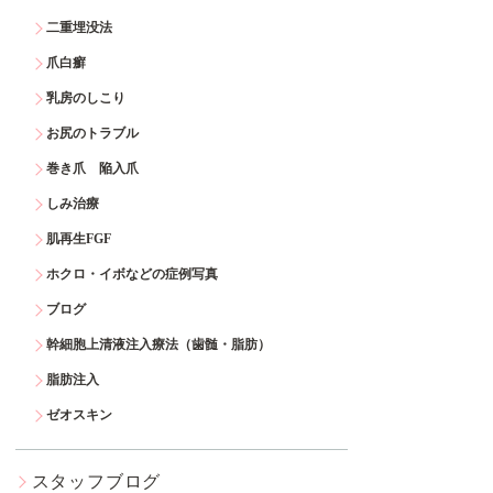
二重埋没法
爪白癬
乳房のしこり
お尻のトラブル
巻き爪 陥入爪
しみ治療
肌再生FGF
ホクロ・イボなどの症例写真
ブログ
幹細胞上清液注入療法（歯髄・脂肪）
脂肪注入
ゼオスキン
スタッフブログ