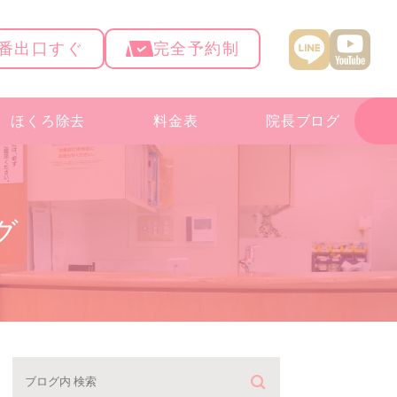
4番出口すぐ
完全予約制
ほくろ除去
料金表
院長ブログ
グ