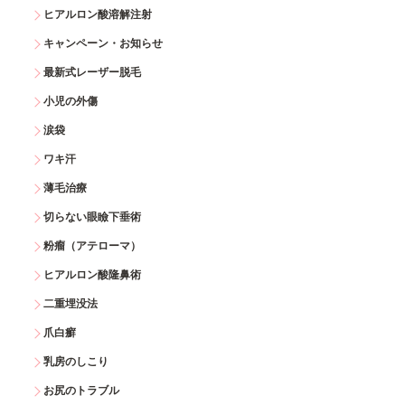
ヒアルロン酸溶解注射
キャンペーン・お知らせ
最新式レーザー脱毛
小児の外傷
涙袋
ワキ汗
薄毛治療
切らない眼瞼下垂術
粉瘤（アテローマ）
ヒアルロン酸隆鼻術
二重埋没法
爪白癬
乳房のしこり
お尻のトラブル