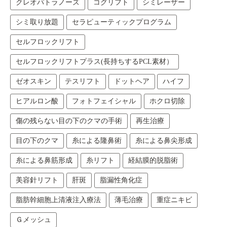
クレオパトラノーズ
コグリフト
シミレーザー
シミ取り放題
セラピューティックプログラム
セルフロックリフト
セルフロックリフトプラス(長持ちするPCL素材）
ゼオスキン
テスリフト
ドットヘア
ハイフ
ヒアルロン酸
フォトフェイシャル
ホクロ切除
傷の残らない目の下のクマの手術
再生治療
目の下のクマ
糸による隆鼻術
糸による鼻尖形成
糸による鼻筋形成
糸リフト
経結膜的脱脂術
美容針リフト
肝斑
脂漏性角化症
脂肪幹細胞上清液注入療法
薄毛治療
重症ニキビ
Ｇメッシュ