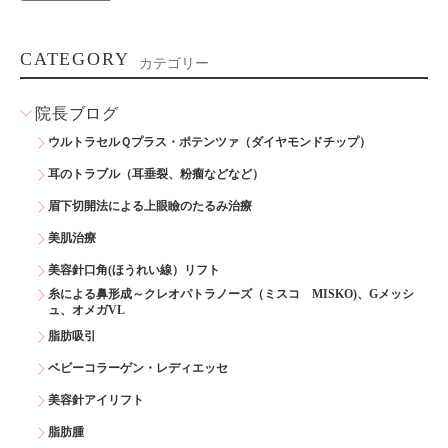
CATEGORY
カテゴリー
院長ブログ
ウルトラセルＱプラス・ポテンツァ（ダイヤモンドチップ）
耳のトラブル（耳垂裂、粉瘤などなど）
眉下切開法による上眼瞼のたるみ治療
美肌治療
美容針口角(ほうれい線）リフト
糸による鼻形成～クレオパトラノーズ（ミスコ MISKO)、Gメッシ
ュ、オメガVL
脂肪吸引
ベビーコラーゲン・レディエッセ
美容針アイリフト
脂肪腫