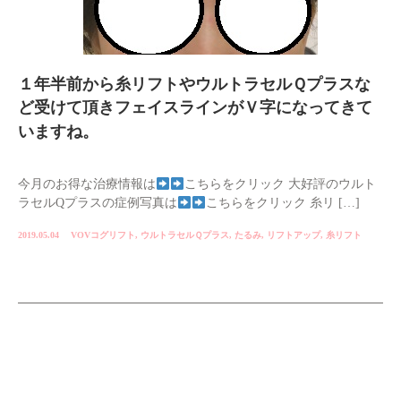
１年半前から糸リフトやウルトラセルＱプラスな
ど受けて頂きフェイスラインがＶ字になってきて
いますね。
今月のお得な治療情報は
こちらをクリック 大好評のウルト
ラセルQプラスの症例写真は
こちらをクリック 糸リ […]
2019.05.04
VOVコグリフト
,
ウルトラセルＱプラス
,
たるみ
,
リフトアップ
,
糸リフト