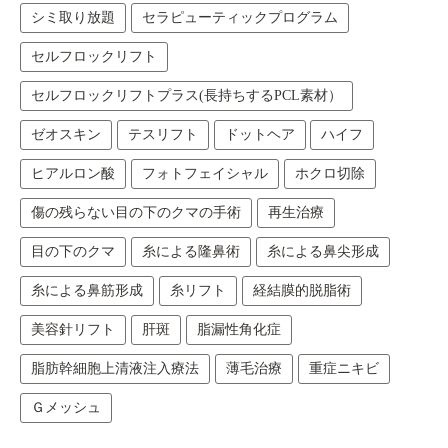
シミ取り放題
セラピューティックプログラム
セルフロックリフト
セルフロックリフトプラス(長持ちするPCL素材）
ゼオスキン
テスリフト
ドットヘア
ハイフ
ヒアルロン酸
フォトフェイシャル
ホクロ切除
傷の残らない目の下のクマの手術
再生治療
目の下のクマ
糸による隆鼻術
糸による鼻尖形成
糸による鼻筋形成
糸リフト
経結膜的脱脂術
美容針リフト
肝斑
脂漏性角化症
脂肪幹細胞上清液注入療法
薄毛治療
重症ニキビ
Ｇメッシュ