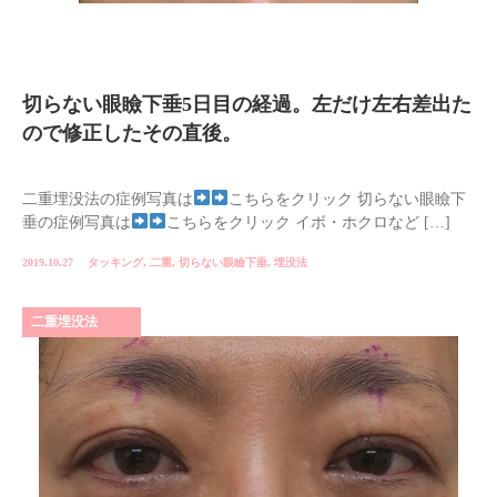
切らない眼瞼下垂5日目の経過。左だけ左右差出た
ので修正したその直後。
二重埋没法の症例写真は
こちらをクリック 切らない眼瞼下
垂の症例写真は
こちらをクリック イボ・ホクロなど […]
2019.10.27
タッキング
,
二重
,
切らない眼瞼下垂
,
埋没法
二重埋没法