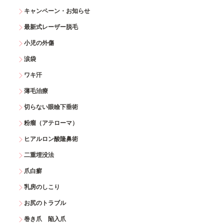
キャンペーン・お知らせ
最新式レーザー脱毛
小児の外傷
涙袋
ワキ汗
薄毛治療
切らない眼瞼下垂術
粉瘤（アテローマ）
ヒアルロン酸隆鼻術
二重埋没法
爪白癬
乳房のしこり
お尻のトラブル
巻き爪 陥入爪