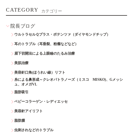
CATEGORY
カテゴリー
院長ブログ
ウルトラセルＱプラス・ポテンツァ（ダイヤモンドチップ）
耳のトラブル（耳垂裂、粉瘤などなど）
眉下切開法による上眼瞼のたるみ治療
美肌治療
美容針口角(ほうれい線）リフト
糸による鼻形成～クレオパトラノーズ（ミスコ MISKO)、Gメッシ
ュ、オメガVL
脂肪吸引
ベビーコラーゲン・レディエッセ
美容針アイリフト
脂肪腫
虫刺されなどのトラブル