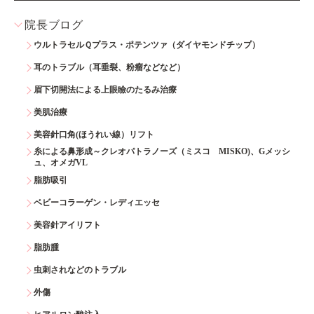
院長ブログ
ウルトラセルＱプラス・ポテンツァ（ダイヤモンドチップ）
耳のトラブル（耳垂裂、粉瘤などなど）
眉下切開法による上眼瞼のたるみ治療
美肌治療
美容針口角(ほうれい線）リフト
糸による鼻形成～クレオパトラノーズ（ミスコ MISKO)、Gメッシ
ュ、オメガVL
脂肪吸引
ベビーコラーゲン・レディエッセ
美容針アイリフト
脂肪腫
虫刺されなどのトラブル
外傷