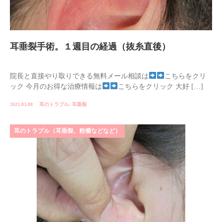
耳垂裂手術。１週目の経過（抜糸直後）
院長と直接やり取りできる無料メール相談は
こちらをクリ
ック 今月のお得な治療情報は
こちらをクリック 大好 […]
2021.03.08
耳のトラブル
,
耳垂裂
耳のトラブル（耳垂裂、粉瘤などなど）