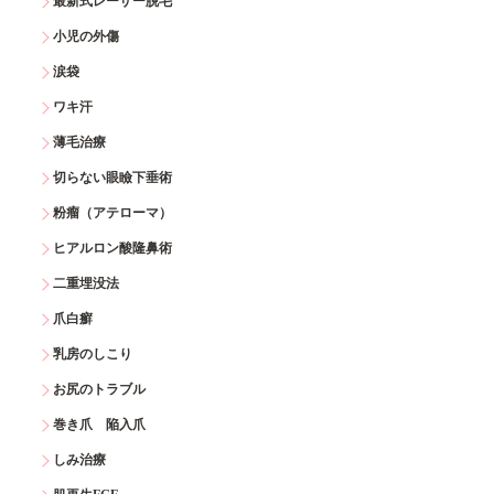
最新式レーザー脱毛
小児の外傷
涙袋
ワキ汗
薄毛治療
切らない眼瞼下垂術
粉瘤（アテローマ）
ヒアルロン酸隆鼻術
二重埋没法
爪白癬
乳房のしこり
お尻のトラブル
巻き爪 陥入爪
しみ治療