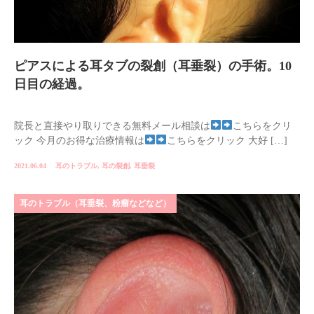
ピアスによる耳タブの裂創（耳垂裂）の手術。10
日目の経過。
院長と直接やり取りできる無料メール相談は
こちらをクリ
ック 今月のお得な治療情報は
こちらをクリック 大好 […]
2021.06.04
耳のトラブル
,
耳の裂創
,
耳垂裂
耳のトラブル（耳垂裂、粉瘤などなど）