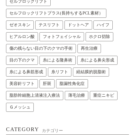
セルフロックリフト
セルフロックリフトプラス(長持ちするPCL素材）
ゼオスキン
テスリフト
ドットヘア
ハイフ
ヒアルロン酸
フォトフェイシャル
ホクロ切除
傷の残らない目の下のクマの手術
再生治療
目の下のクマ
糸による隆鼻術
糸による鼻尖形成
糸による鼻筋形成
糸リフト
経結膜的脱脂術
美容針リフト
肝斑
脂漏性角化症
脂肪幹細胞上清液注入療法
薄毛治療
重症ニキビ
Ｇメッシュ
CATEGORY
カテゴリー