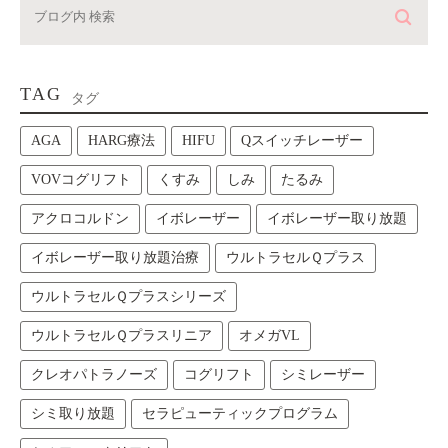
TAG
タグ
AGA
HARG療法
HIFU
Qスイッチレーザー
VOVコグリフト
くすみ
しみ
たるみ
アクロコルドン
イボレーザー
イボレーザー取り放題
イボレーザー取り放題治療
ウルトラセルＱプラス
ウルトラセルＱプラスシリーズ
ウルトラセルＱプラスリニア
オメガVL
クレオパトラノーズ
コグリフト
シミレーザー
シミ取り放題
セラピューティックプログラム