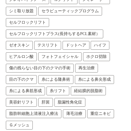
シミ取り放題
セラピューティックプログラム
セルフロックリフト
セルフロックリフトプラス(長持ちするPCL素材）
ゼオスキン
テスリフト
ドットヘア
ハイフ
ヒアルロン酸
フォトフェイシャル
ホクロ切除
傷の残らない目の下のクマの手術
再生治療
目の下のクマ
糸による隆鼻術
糸による鼻尖形成
糸による鼻筋形成
糸リフト
経結膜的脱脂術
美容針リフト
肝斑
脂漏性角化症
脂肪幹細胞上清液注入療法
薄毛治療
重症ニキビ
Ｇメッシュ