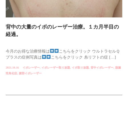
背中の大量のイボのレーザー治療。１カ月半目の
経過。
今月のお得な治療情報は
こちらをクリック ウルトラセルＱ
プラスの症例写真は
こちらをクリック 糸リフトの症 […]
2021.10.16
イボレーザー
,
イボレーザー取り放題
,
イボ取り放題
,
背中イボレーザー
,
脂漏
性角化症
,
腹部イボレーザー