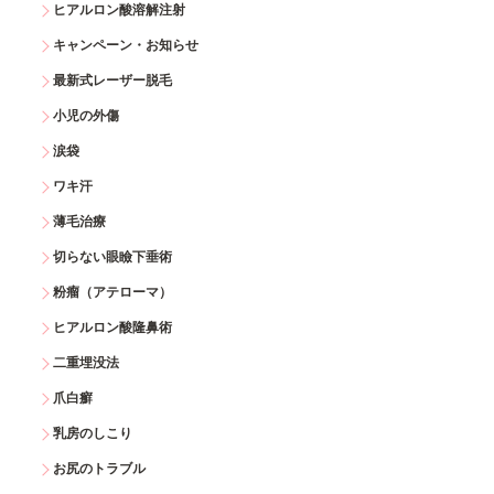
ヒアルロン酸溶解注射
キャンペーン・お知らせ
最新式レーザー脱毛
小児の外傷
涙袋
ワキ汗
薄毛治療
切らない眼瞼下垂術
粉瘤（アテローマ）
ヒアルロン酸隆鼻術
二重埋没法
爪白癬
乳房のしこり
お尻のトラブル