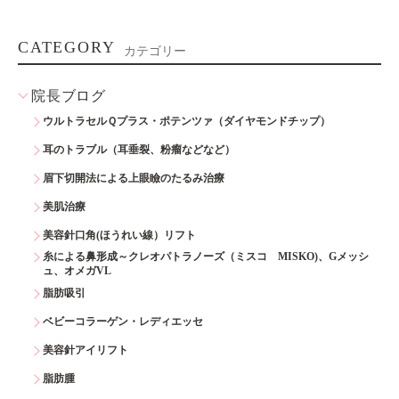
CATEGORY
カテゴリー
院長ブログ
ウルトラセルＱプラス・ポテンツァ（ダイヤモンドチップ）
耳のトラブル（耳垂裂、粉瘤などなど）
眉下切開法による上眼瞼のたるみ治療
美肌治療
美容針口角(ほうれい線）リフト
糸による鼻形成～クレオパトラノーズ（ミスコ MISKO)、Gメッシ
ュ、オメガVL
脂肪吸引
ベビーコラーゲン・レディエッセ
美容針アイリフト
脂肪腫