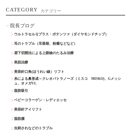
CATEGORY
カテゴリー
院長ブログ
ウルトラセルＱプラス・ポテンツァ（ダイヤモンドチップ）
耳のトラブル（耳垂裂、粉瘤などなど）
眉下切開法による上眼瞼のたるみ治療
美肌治療
美容針口角(ほうれい線）リフト
糸による鼻形成～クレオパトラノーズ（ミスコ MISKO)、Gメッシ
ュ、オメガVL
脂肪吸引
ベビーコラーゲン・レディエッセ
美容針アイリフト
脂肪腫
虫刺されなどのトラブル