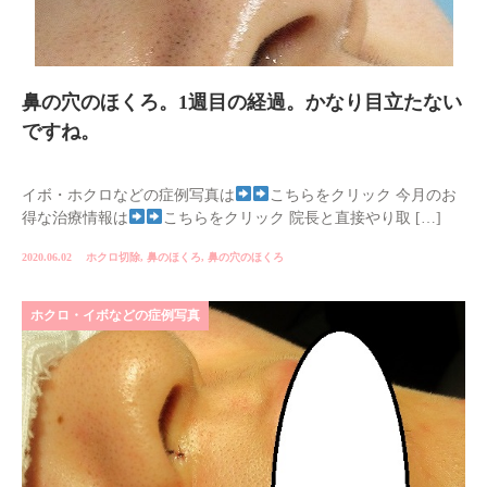
鼻の穴のほくろ。1週目の経過。かなり目立たない
ですね。
イボ・ホクロなどの症例写真は
こちらをクリック 今月のお
得な治療情報は
こちらをクリック 院長と直接やり取 […]
2020.06.02
ホクロ切除
,
鼻のほくろ
,
鼻の穴のほくろ
ホクロ・イボなどの症例写真