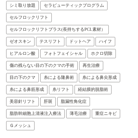
シミ取り放題
セラピューティックプログラム
セルフロックリフト
セルフロックリフトプラス(長持ちするPCL素材）
ゼオスキン
テスリフト
ドットヘア
ハイフ
ヒアルロン酸
フォトフェイシャル
ホクロ切除
傷の残らない目の下のクマの手術
再生治療
目の下のクマ
糸による隆鼻術
糸による鼻尖形成
糸による鼻筋形成
糸リフト
経結膜的脱脂術
美容針リフト
肝斑
脂漏性角化症
脂肪幹細胞上清液注入療法
薄毛治療
重症ニキビ
Ｇメッシュ