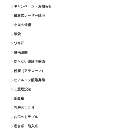
キャンペーン・お知らせ
最新式レーザー脱毛
小児の外傷
涙袋
ワキ汗
薄毛治療
切らない眼瞼下垂術
粉瘤（アテローマ）
ヒアルロン酸隆鼻術
二重埋没法
爪白癬
乳房のしこり
お尻のトラブル
巻き爪 陥入爪