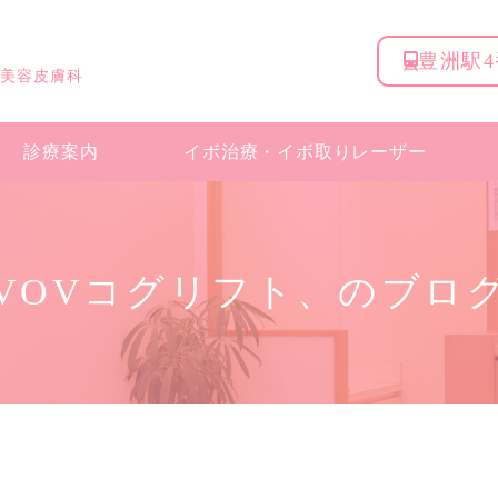
豊洲駅
 美容皮膚科
診療案内
イボ治療・
イボ取りレーザー
VOVコグリフト、のブロ