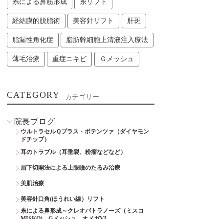
糸による鼻筋形成
糸リフト
経結膜的脱脂術
美容針リフト
肝斑
脂漏性角化症
脂肪幹細胞上清液注入療法
薄毛治療
重症ニキビ
Ｇメッシュ
CATEGORY
カテゴリー
院長ブログ
ウルトラセルＱプラス・ポテンツァ（ダイヤモン
ドチップ）
耳のトラブル（耳垂裂、粉瘤などなど）
眉下切開法による上眼瞼のたるみ治療
美肌治療
美容針口角(ほうれい線）リフト
糸による鼻形成～クレオパトラノーズ（ミスコ
MISKO)、Gメッシュ、オメガVL