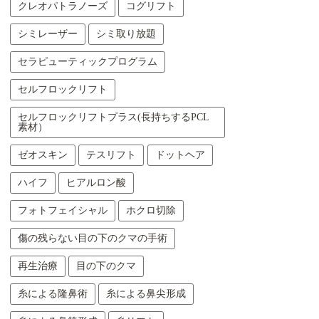
クレオパトラノーズ
コグリフト
シミレーザー
シミ取り放題
セラピューティックプログラム
セルフロックリフト
セルフロックリフトプラス(長持ちするPCL
素材）
ゼオスキン
テスリフト
ドットヘア
ハイフ
ヒアルロン酸
フォトフェイシャル
ホクロ切除
傷の残らない目の下のクマの手術
再生治療
目の下のクマ
糸による隆鼻術
糸による鼻尖形成