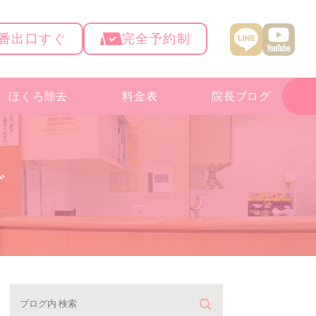
4番出口すぐ
完全予約制
ほくろ除去
料金表
院長ブログ
グ