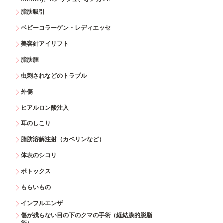
脂肪吸引
ベビーコラーゲン・レディエッセ
美容針アイリフト
脂肪腫
虫刺されなどのトラブル
外傷
ヒアルロン酸注入
耳のしこり
脂肪溶解注射（カベリンなど）
体表のシコリ
ボトックス
もらいもの
インフルエンザ
傷が残らない目の下のクマの手術（経結膜的脱脂
術）