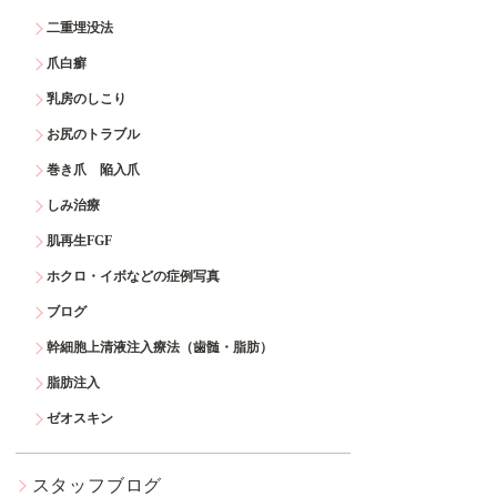
二重埋没法
爪白癬
乳房のしこり
お尻のトラブル
巻き爪 陥入爪
しみ治療
肌再生FGF
ホクロ・イボなどの症例写真
ブログ
幹細胞上清液注入療法（歯髄・脂肪）
脂肪注入
ゼオスキン
スタッフブログ