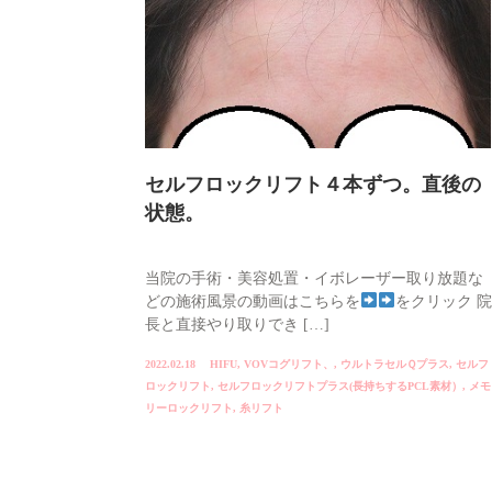
セルフロックリフト４本ずつ。直後の
状態。
当院の手術・美容処置・イボレーザー取り放題な
どの施術風景の動画はこちらを
をクリック 院
長と直接やり取りでき […]
2022.02.18
HIFU
,
VOVコグリフト、
,
ウルトラセルＱプラス
,
セルフ
ロックリフト
,
セルフロックリフトプラス(長持ちするPCL素材）
,
メモ
リーロックリフト
,
糸リフト