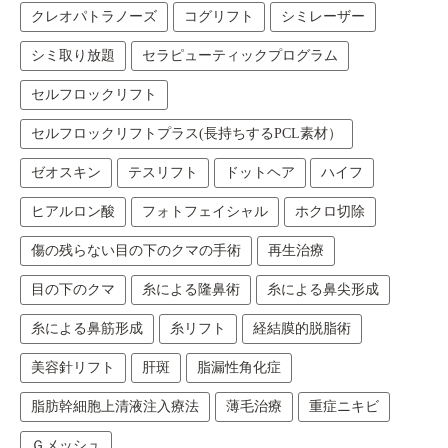
クレオパトラノーズ
コグリフト
シミレーザー
シミ取り放題
セラピューティックプログラム
セルフロックリフト
セルフロックリフトプラス(長持ちするPCL素材）
ゼオスキン
テスリフト
ドットヘア
ハイフ
ヒアルロン酸
フォトフェイシャル
ホクロ切除
傷の残らない目の下のクマの手術
再生治療
目の下のクマ
糸による隆鼻術
糸による鼻尖形成
糸による鼻筋形成
糸リフト
経結膜的脱脂術
美容針リフト
肝斑
脂漏性角化症
脂肪幹細胞上清液注入療法
薄毛治療
重症ニキビ
Ｇメッシュ