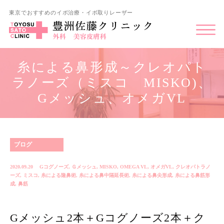
東京でおすすめのイボ治療・イボ取りレーザー
糸による鼻形成～クレオパト
ラノーズ（ミスコ MISKO)、
Gメッシュ、オメガVL
ブログ
2020.09.20
Gコグノーズ
,
Ｇメッシュ
,
MISKO
,
OMEGA VL
,
オメガVL
,
クレオパトラノ
ーズ
,
ミスコ
,
糸による隆鼻術
,
糸による鼻中隔延長術
,
糸による鼻尖形成
,
糸による鼻筋形
成
,
鼻筋
Gメッシュ2本＋Gコグノーズ2本＋ク