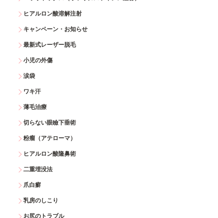
ヒアルロン酸溶解注射
キャンペーン・お知らせ
最新式レーザー脱毛
小児の外傷
涙袋
ワキ汗
薄毛治療
切らない眼瞼下垂術
粉瘤（アテローマ）
ヒアルロン酸隆鼻術
二重埋没法
爪白癬
乳房のしこり
お尻のトラブル