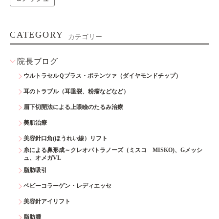
CATEGORY
カテゴリー
院長ブログ
ウルトラセルＱプラス・ポテンツァ（ダイヤモンドチップ）
耳のトラブル（耳垂裂、粉瘤などなど）
眉下切開法による上眼瞼のたるみ治療
美肌治療
美容針口角(ほうれい線）リフト
糸による鼻形成～クレオパトラノーズ（ミスコ MISKO)、Gメッシ
ュ、オメガVL
脂肪吸引
ベビーコラーゲン・レディエッセ
美容針アイリフト
脂肪腫