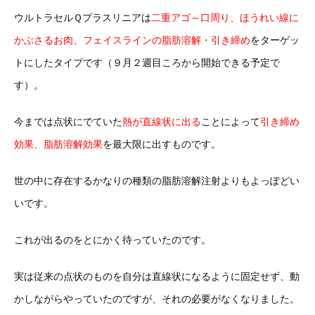
ウルトラセルＱプラスリニアは
二重アゴ～口周り、ほうれい線に
かぶさるお肉、フェイスラインの脂肪溶解・引き締め
をターゲッ
トにしたタイプです（９月２週目ころから開始できる予定で
す）。
今までは点状にでていた
熱が直線状に出る
ことによって
引き締め
効果、脂肪溶解効果
を最大限に出すものです。
世の中に存在するかなりの種類の脂肪溶解注射よりもよっぽどい
いです。
これが出るのをとにかく待っていたのです。
実は従来の点状のものを自分は直線状になるように固定せず、動
かしながらやっていたのですが、それの必要がなくなりました。