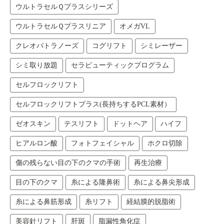
ウルトラセルＱプラスシリーズ
ウルトラセルＱプラスリニア
オメガVL
クレオパトラノーズ
コグリフト
シミレーザー
シミ取り放題
セラピューティックプログラム
セルフロックリフト
セルフロックリフトプラス(長持ちするPCL素材）
ゼオスキン
テスリフト
ドットヘア
ハイフ
ヒアルロン酸
フォトフェイシャル
ホクロ切除
傷の残らない目の下のクマの手術
再生治療
目の下のクマ
糸による隆鼻術
糸による鼻尖形成
糸による鼻筋形成
糸リフト
経結膜的脱脂術
美容針リフト
肝斑
脂漏性角化症