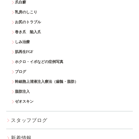
爪白癬
乳房のしこり
お尻のトラブル
巻き爪 陥入爪
しみ治療
肌再生FGF
ホクロ・イボなどの症例写真
ブログ
幹細胞上清液注入療法（歯髄・脂肪）
脂肪注入
ゼオスキン
スタッフブログ
新着情報