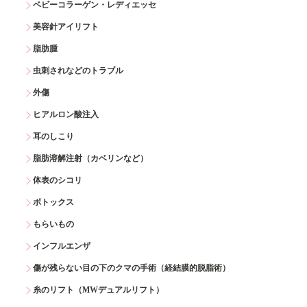
ベビーコラーゲン・レディエッセ
美容針アイリフト
脂肪腫
虫刺されなどのトラブル
外傷
ヒアルロン酸注入
耳のしこり
脂肪溶解注射（カベリンなど）
体表のシコリ
ボトックス
もらいもの
インフルエンザ
傷が残らない目の下のクマの手術（経結膜的脱脂術）
糸のリフト（MWデュアルリフト）