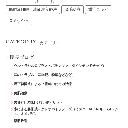
脂肪幹細胞上清液注入療法
薄毛治療
重症ニキビ
Ｇメッシュ
CATEGORY
カテゴリー
院長ブログ
ウルトラセルＱプラス・ポテンツァ（ダイヤモンドチップ）
耳のトラブル（耳垂裂、粉瘤などなど）
眉下切開法による上眼瞼のたるみ治療
美肌治療
美容針口角(ほうれい線）リフト
糸による鼻形成～クレオパトラノーズ（ミスコ MISKO)、Gメッシ
ュ、オメガVL
脂肪吸引