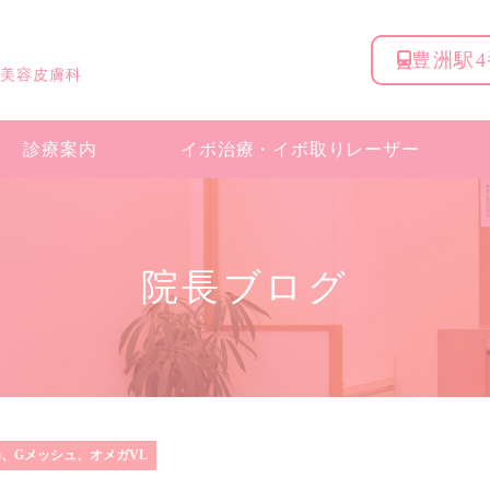
豊洲駅
 美容皮膚科
診療案内
イボ治療・
イボ取りレーザー
院長ブログ
)、Gメッシュ、オメガVL