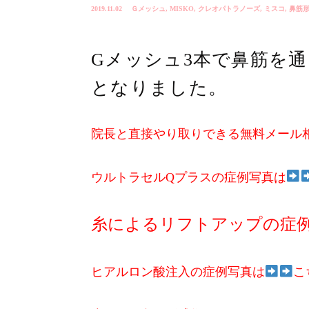
2019.11.02
Ｇメッシュ
,
MISKO
,
クレオパトラノーズ
,
ミスコ
,
鼻筋
Gメッシュ3本で鼻筋を
となりました。
院長と直接やり取りできる無料メール
ウルトラセルQプラスの症例写真は
糸によるリフトアップの症
ヒアルロン酸注入の症例写真は
こ