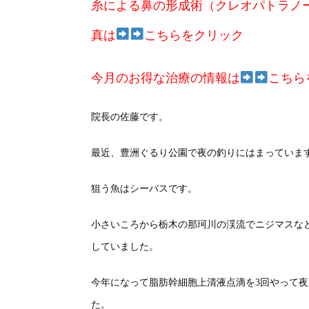
糸による鼻の形成術（クレオパトラノー
真は
こちらをクリック
今月のお得な治療の情報は
こちら
院長の佐藤です。
最近、豊洲ぐるり公園で夜の釣りにはまっていま
狙う魚はシーバスです。
小さいころから栃木の那珂川の渓流でニジマスな
していました。
今年になって脂肪幹細胞上清液点滴を3回やって
た。