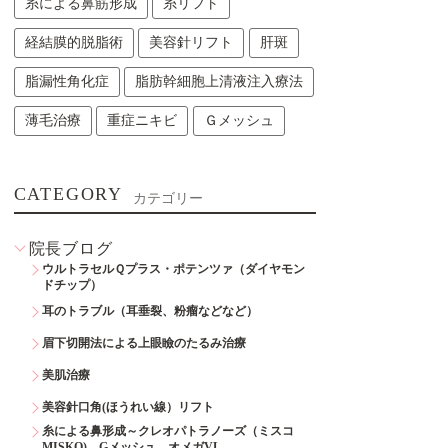
糸による鼻筋形成
糸リフト
経結膜的脱脂術
美容針リフト
肝斑
脂漏性角化症
脂肪幹細胞上清液注入療法
薄毛治療
重症ニキビ
Ｇメッシュ
CATEGORY
カテゴリー
院長ブログ
ウルトラセルＱプラス・ポテンツァ（ダイヤモン
ドチップ）
耳のトラブル（耳垂裂、粉瘤などなど）
眉下切開法による上眼瞼のたるみ治療
美肌治療
美容針口角(ほうれい線）リフト
糸による鼻形成～クレオパトラノーズ（ミスコ
MISKO)、Gメッシュ、オメガVL