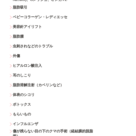
脂肪吸引
ベビーコラーゲン・レディエッセ
美容針アイリフト
脂肪腫
虫刺されなどのトラブル
外傷
ヒアルロン酸注入
耳のしこり
脂肪溶解注射（カベリンなど）
体表のシコリ
ボトックス
もらいもの
インフルエンザ
傷が残らない目の下のクマの手術（経結膜的脱脂
術）