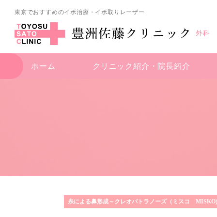
東京でおすすめのイボ治療・イボ取りレーザー
外科
ホーム
クリニック紹介・
院長紹介
糸による鼻形成～クレオパトラノーズ（ミスコ MISKO