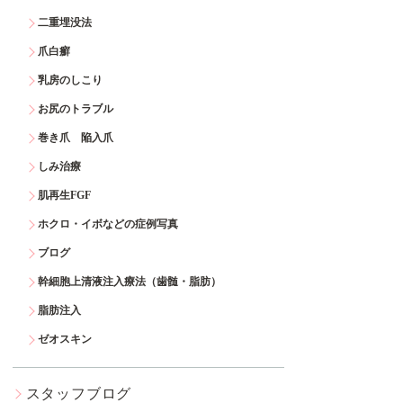
二重埋没法
爪白癬
乳房のしこり
お尻のトラブル
巻き爪 陥入爪
しみ治療
肌再生FGF
ホクロ・イボなどの症例写真
ブログ
幹細胞上清液注入療法（歯髄・脂肪）
脂肪注入
ゼオスキン
スタッフブログ