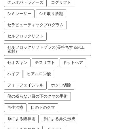
クレオパトラノーズ
コグリフト
シミレーザー
シミ取り放題
セラピューティックプログラム
セルフロックリフト
セルフロックリフトプラス(長持ちするPCL
素材）
ゼオスキン
テスリフト
ドットヘア
ハイフ
ヒアルロン酸
フォトフェイシャル
ホクロ切除
傷の残らない目の下のクマの手術
再生治療
目の下のクマ
糸による隆鼻術
糸による鼻尖形成