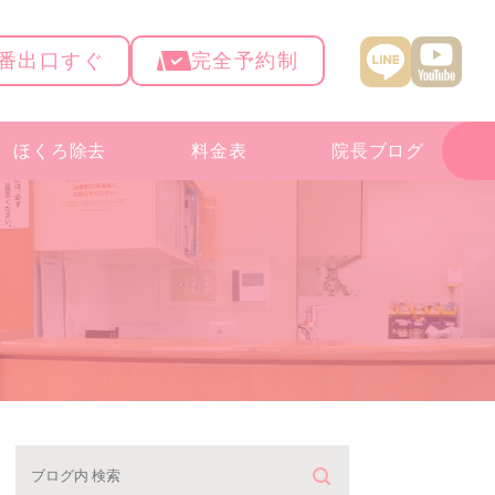
4番出口すぐ
完全予約制
ほくろ除去
料金表
院長ブログ