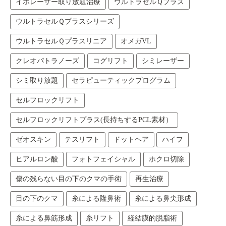
イボレーザー取り放題治療
ウルトラセルＱプラス
ウルトラセルＱプラスシリーズ
ウルトラセルＱプラスリニア
オメガVL
クレオパトラノーズ
コグリフト
シミレーザー
シミ取り放題
セラピューティックプログラム
セルフロックリフト
セルフロックリフトプラス(長持ちするPCL素材）
ゼオスキン
テスリフト
ドットヘア
ハイフ
ヒアルロン酸
フォトフェイシャル
ホクロ切除
傷の残らない目の下のクマの手術
再生治療
目の下のクマ
糸による隆鼻術
糸による鼻尖形成
糸による鼻筋形成
糸リフト
経結膜的脱脂術