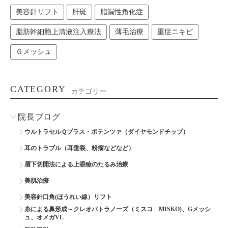
美容針リフト
肝斑
脂漏性角化症
脂肪幹細胞上清液注入療法
薄毛治療
重症ニキビ
Ｇメッシュ
CATEGORY
カテゴリー
院長ブログ
ウルトラセルＱプラス・ポテンツァ（ダイヤモンドチップ）
耳のトラブル（耳垂裂、粉瘤などなど）
眉下切開法による上眼瞼のたるみ治療
美肌治療
美容針口角(ほうれい線）リフト
糸による鼻形成～クレオパトラノーズ（ミスコ MISKO)、Gメッシ
ュ、オメガVL