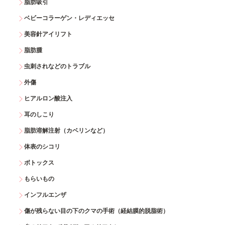
脂肪吸引
ベビーコラーゲン・レディエッセ
美容針アイリフト
脂肪腫
虫刺されなどのトラブル
外傷
ヒアルロン酸注入
耳のしこり
脂肪溶解注射（カベリンなど）
体表のシコリ
ボトックス
もらいもの
インフルエンザ
傷が残らない目の下のクマの手術（経結膜的脱脂術）