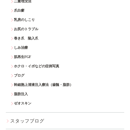
二重埋没法
爪白癬
乳房のしこり
お尻のトラブル
巻き爪 陥入爪
しみ治療
肌再生FGF
ホクロ・イボなどの症例写真
ブログ
幹細胞上清液注入療法（歯髄・脂肪）
脂肪注入
ゼオスキン
スタッフブログ