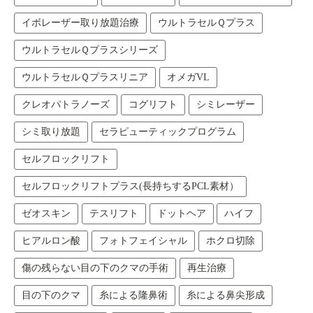
イボレーザー取り放題治療
ウルトラセルＱプラス
ウルトラセルＱプラスシリーズ
ウルトラセルＱプラスリニア
オメガVL
クレオパトラノーズ
コグリフト
シミレーザー
シミ取り放題
セラピューティックプログラム
セルフロックリフト
セルフロックリフトプラス(長持ちするPCL素材）
ゼオスキン
テスリフト
ドットヘア
ハイフ
ヒアルロン酸
フォトフェイシャル
ホクロ切除
傷の残らない目の下のクマの手術
再生治療
目の下のクマ
糸による隆鼻術
糸による鼻尖形成