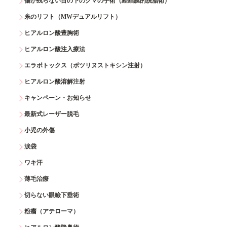
傷が残らない目の下のクマの手術（経結膜的脱脂術）
糸のリフト（MWデュアルリフト）
ヒアルロン酸豊胸術
ヒアルロン酸注入療法
エラボトックス（ボツリヌストキシン注射）
ヒアルロン酸溶解注射
キャンペーン・お知らせ
最新式レーザー脱毛
小児の外傷
涙袋
ワキ汗
薄毛治療
切らない眼瞼下垂術
粉瘤（アテローマ）