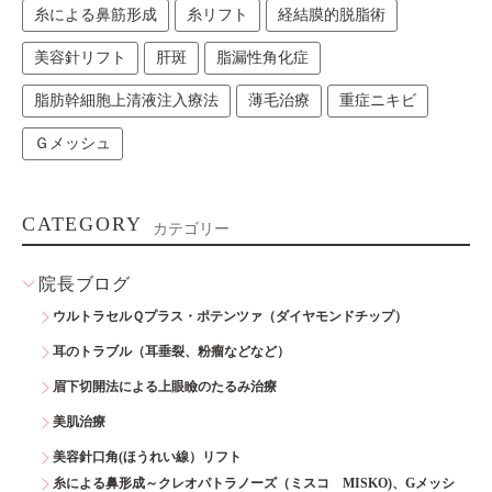
糸による鼻筋形成
糸リフト
経結膜的脱脂術
美容針リフト
肝斑
脂漏性角化症
脂肪幹細胞上清液注入療法
薄毛治療
重症ニキビ
Ｇメッシュ
CATEGORY
カテゴリー
院長ブログ
ウルトラセルＱプラス・ポテンツァ（ダイヤモンドチップ）
耳のトラブル（耳垂裂、粉瘤などなど）
眉下切開法による上眼瞼のたるみ治療
美肌治療
美容針口角(ほうれい線）リフト
糸による鼻形成～クレオパトラノーズ（ミスコ MISKO)、Gメッシ