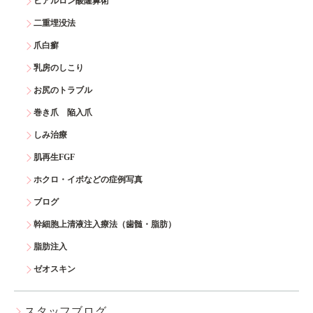
ヒアルロン酸隆鼻術
二重埋没法
爪白癬
乳房のしこり
お尻のトラブル
巻き爪 陥入爪
しみ治療
肌再生FGF
ホクロ・イボなどの症例写真
ブログ
幹細胞上清液注入療法（歯髄・脂肪）
脂肪注入
ゼオスキン
スタッフブログ