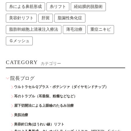
糸による鼻筋形成
糸リフト
経結膜的脱脂術
美容針リフト
肝斑
脂漏性角化症
脂肪幹細胞上清液注入療法
薄毛治療
重症ニキビ
Ｇメッシュ
CATEGORY
カテゴリー
院長ブログ
ウルトラセルＱプラス・ポテンツァ（ダイヤモンドチップ）
耳のトラブル（耳垂裂、粉瘤などなど）
眉下切開法による上眼瞼のたるみ治療
美肌治療
美容針口角(ほうれい線）リフト