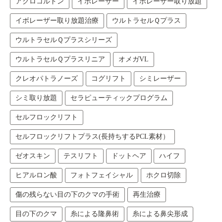
アクロコルドン
イボレーザー
イボレーザー取り放題
イボレーザー取り放題治療
ウルトラセルＱプラス
ウルトラセルＱプラスシリーズ
ウルトラセルＱプラスリニア
オメガVL
クレオパトラノーズ
コグリフト
シミレーザー
シミ取り放題
セラピューティックプログラム
セルフロックリフト
セルフロックリフトプラス(長持ちするPCL素材）
ゼオスキン
テスリフト
ドットヘア
ハイフ
ヒアルロン酸
フォトフェイシャル
ホクロ切除
傷の残らない目の下のクマの手術
再生治療
目の下のクマ
糸による隆鼻術
糸による鼻尖形成