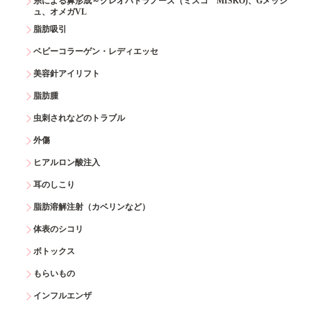
糸による鼻形成～クレオパトラノーズ（ミスコ MISKO)、Gメッシ
ュ、オメガVL
脂肪吸引
ベビーコラーゲン・レディエッセ
美容針アイリフト
脂肪腫
虫刺されなどのトラブル
外傷
ヒアルロン酸注入
耳のしこり
脂肪溶解注射（カベリンなど）
体表のシコリ
ボトックス
もらいもの
インフルエンザ