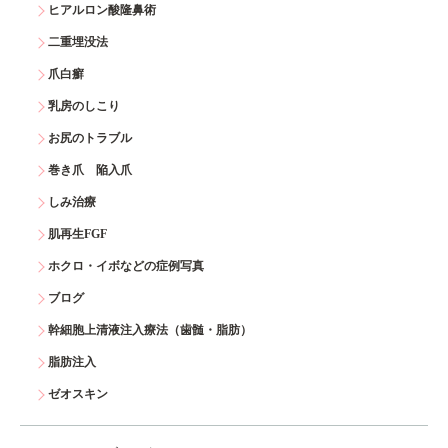
ヒアルロン酸隆鼻術
二重埋没法
爪白癬
乳房のしこり
お尻のトラブル
巻き爪 陥入爪
しみ治療
肌再生FGF
ホクロ・イボなどの症例写真
ブログ
幹細胞上清液注入療法（歯髄・脂肪）
脂肪注入
ゼオスキン