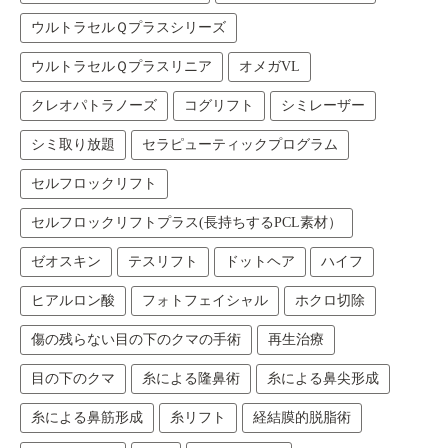
ウルトラセルＱプラスシリーズ
ウルトラセルＱプラスリニア
オメガVL
クレオパトラノーズ
コグリフト
シミレーザー
シミ取り放題
セラピューティックプログラム
セルフロックリフト
セルフロックリフトプラス(長持ちするPCL素材）
ゼオスキン
テスリフト
ドットヘア
ハイフ
ヒアルロン酸
フォトフェイシャル
ホクロ切除
傷の残らない目の下のクマの手術
再生治療
目の下のクマ
糸による隆鼻術
糸による鼻尖形成
糸による鼻筋形成
糸リフト
経結膜的脱脂術