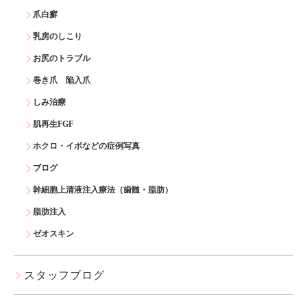
爪白癬
乳房のしこり
お尻のトラブル
巻き爪 陥入爪
しみ治療
肌再生FGF
ホクロ・イボなどの症例写真
ブログ
幹細胞上清液注入療法（歯髄・脂肪）
脂肪注入
ゼオスキン
スタッフブログ