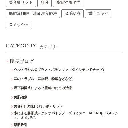
美容針リフト
肝斑
脂漏性角化症
脂肪幹細胞上清液注入療法
薄毛治療
重症ニキビ
Ｇメッシュ
CATEGORY
カテゴリー
院長ブログ
ウルトラセルＱプラス・ポテンツァ（ダイヤモンドチップ）
耳のトラブル（耳垂裂、粉瘤などなど）
眉下切開法による上眼瞼のたるみ治療
美肌治療
美容針口角(ほうれい線）リフト
糸による鼻形成～クレオパトラノーズ（ミスコ MISKO)、Gメッシ
ュ、オメガVL
脂肪吸引