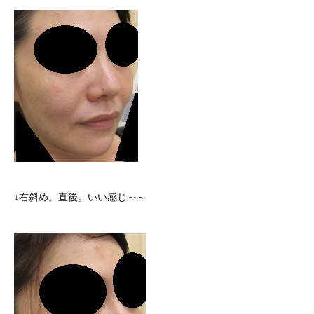
↓右斜め。直後。いい感じ～～