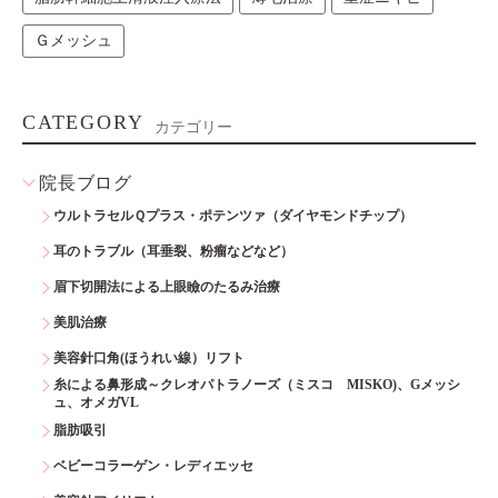
Ｇメッシュ
CATEGORY
カテゴリー
院長ブログ
ウルトラセルＱプラス・ポテンツァ（ダイヤモンドチップ）
耳のトラブル（耳垂裂、粉瘤などなど）
眉下切開法による上眼瞼のたるみ治療
美肌治療
美容針口角(ほうれい線）リフト
糸による鼻形成～クレオパトラノーズ（ミスコ MISKO)、Gメッシ
ュ、オメガVL
脂肪吸引
ベビーコラーゲン・レディエッセ