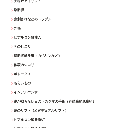
美容針アイリフト
脂肪腫
虫刺されなどのトラブル
外傷
ヒアルロン酸注入
耳のしこり
脂肪溶解注射（カベリンなど）
体表のシコリ
ボトックス
もらいもの
インフルエンザ
傷が残らない目の下のクマの手術（経結膜的脱脂術）
糸のリフト（MWデュアルリフト）
ヒアルロン酸豊胸術