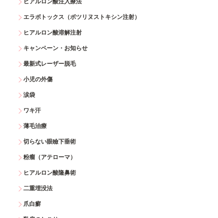
ヒアルロン酸注入療法
エラボトックス（ボツリヌストキシン注射）
ヒアルロン酸溶解注射
キャンペーン・お知らせ
最新式レーザー脱毛
小児の外傷
涙袋
ワキ汗
薄毛治療
切らない眼瞼下垂術
粉瘤（アテローマ）
ヒアルロン酸隆鼻術
二重埋没法
爪白癬