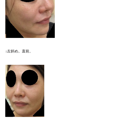
↓左斜め。直前。