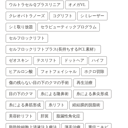
ウルトラセルＱプラスリニア
オメガVL
クレオパトラノーズ
コグリフト
シミレーザー
シミ取り放題
セラピューティックプログラム
セルフロックリフト
セルフロックリフトプラス(長持ちするPCL素材）
ゼオスキン
テスリフト
ドットヘア
ハイフ
ヒアルロン酸
フォトフェイシャル
ホクロ切除
傷の残らない目の下のクマの手術
再生治療
目の下のクマ
糸による隆鼻術
糸による鼻尖形成
糸による鼻筋形成
糸リフト
経結膜的脱脂術
美容針リフト
肝斑
脂漏性角化症
脂肪幹細胞上清液注入療法
薄毛治療
重症ニキビ