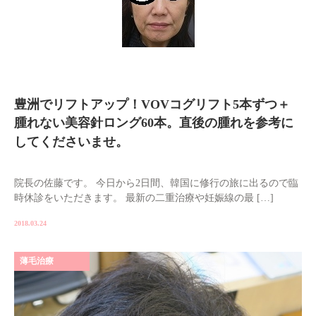
豊洲でリフトアップ！VOVコグリフト5本ずつ＋
腫れない美容針ロング60本。直後の腫れを参考に
してくださいませ。
院長の佐藤です。 今日から2日間、韓国に修行の旅に出るので臨
時休診をいただきます。 最新の二重治療や妊娠線の最 […]
2018.03.24
薄毛治療