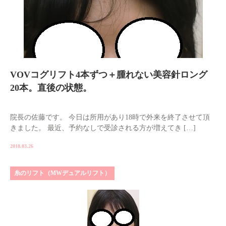
VOVコグリフト4本ずつ＋腫れない美容針ロング
20本。直後の状態。
院長の佐藤です。 今日は所用があり18時で外来を終了させて頂
きました。 最近、予約なしで受診される方が増えてき […]
2018.03.26
糸のリフト（MWデュアルリフト）