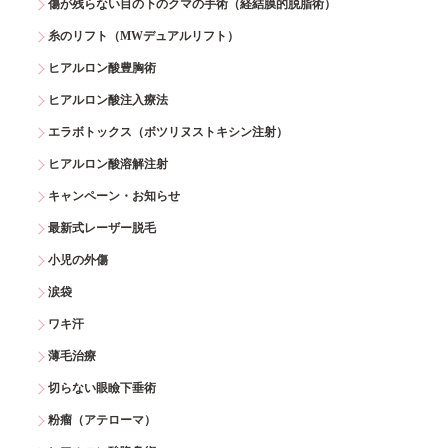
傷が残らない目の下のクマの手術（経結膜的脱脂術）
糸のリフト（MWデュアルリフト）
ヒアルロン酸豊胸術
ヒアルロン酸注入療法
エラボトックス（ボツリヌストキシン注射）
ヒアルロン酸溶解注射
キャンペーン・お知らせ
最新式レーザー脱毛
小児の外傷
涙袋
ワキ汗
薄毛治療
切らない眼瞼下垂術
粉瘤（アテローマ）