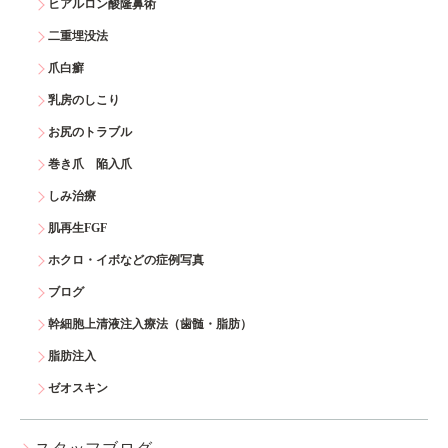
ヒアルロン酸隆鼻術
二重埋没法
爪白癬
乳房のしこり
お尻のトラブル
巻き爪 陥入爪
しみ治療
肌再生FGF
ホクロ・イボなどの症例写真
ブログ
幹細胞上清液注入療法（歯髄・脂肪）
脂肪注入
ゼオスキン