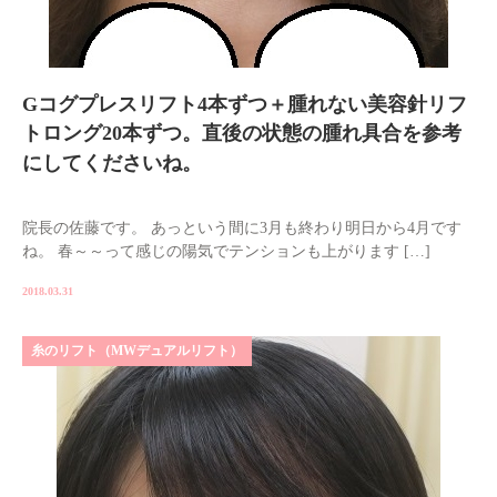
Gコグプレスリフト4本ずつ＋腫れない美容針リフ
トロング20本ずつ。直後の状態の腫れ具合を参考
にしてくださいね。
院長の佐藤です。 あっという間に3月も終わり明日から4月です
ね。 春～～って感じの陽気でテンションも上がります […]
2018.03.31
糸のリフト（MWデュアルリフト）