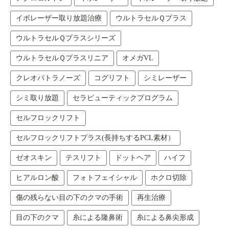
イボレーザー取り放題治療
ウルトラセルＱプラス
ウルトラセルＱプラスシリーズ
ウルトラセルＱプラスリニア
オメガVL
クレオパトラノーズ
コグリフト
シミレーザー
シミ取り放題
セラピューティックプログラム
セルフロックリフト
セルフロックリフトプラス(長持ちするPCL素材）
ゼオスキン
テスリフト
ドットヘア
ハイフ
ヒアルロン酸
フォトフェイシャル
ホクロ切除
傷の残らない目の下のクマの手術
再生治療
目の下のクマ
糸による隆鼻術
糸による鼻尖形成