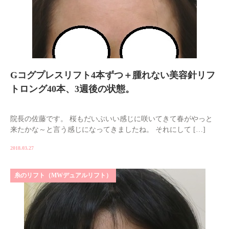
Gコグプレスリフト4本ずつ＋腫れない美容針リフ
トロング40本、3週後の状態。
院長の佐藤です。 桜もだいぶいい感じに咲いてきて春がやっと
来たかな～と言う感じになってきましたね。 それにして […]
2018.03.27
糸のリフト（MWデュアルリフト）