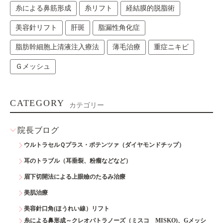
糸による鼻筋形成
糸リフト
経結膜的脱脂術
美容針リフト
肝斑
脂漏性角化症
脂肪幹細胞上清液注入療法
薄毛治療
重症ニキビ
Ｇメッシュ
CATEGORY
カテゴリー
院長ブログ
ウルトラセルＱプラス・ポテンツァ（ダイヤモンドチップ）
耳のトラブル（耳垂裂、粉瘤などなど）
眉下切開法による上眼瞼のたるみ治療
美肌治療
美容針口角(ほうれい線）リフト
糸による鼻形成～クレオパトラノーズ（ミスコ MISKO)、Gメッシ