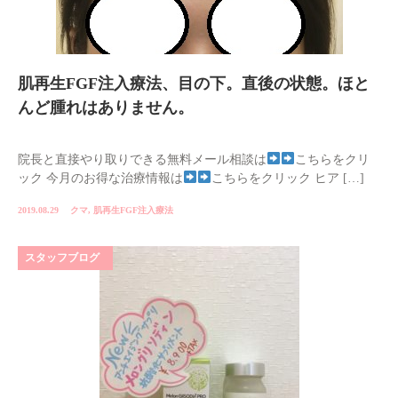
肌再生FGF注入療法、目の下。直後の状態。ほと
んど腫れはありません。
院長と直接やり取りできる無料メール相談は
こちらをクリ
ック 今月のお得な治療情報は
こちらをクリック ヒア […]
2019.08.29
クマ
,
肌再生FGF注入療法
スタッフブログ