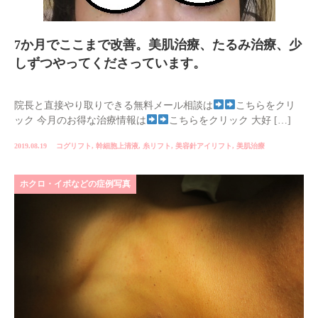
7か月でここまで改善。美肌治療、たるみ治療、少
しずつやってくださっています。
院長と直接やり取りできる無料メール相談は
こちらをクリ
ック 今月のお得な治療情報は
こちらをクリック 大好 […]
2019.08.19
コグリフト
,
幹細胞上清液
,
糸リフト
,
美容針アイリフト
,
美肌治療
ホクロ・イボなどの症例写真