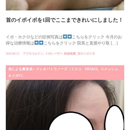
首のイボイボを1回でここまできれいにしました！
イボ・ホクロなどの症例写真は
こちらをクリック 今月のお
得な治療情報は
こちらをクリック 院長と直接やり取 […]
2019.08.23
アクロコルドン
,
イボレーザー
,
軟線維腫
,
首のイボイボ
糸による鼻形成～クレオパトラノーズ（ミスコ MISKO)、Gメッシュ、
オメガVL