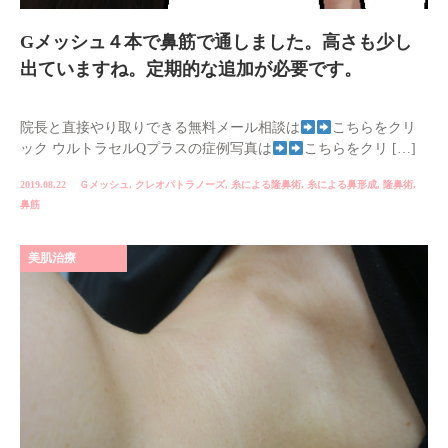
Gメッシュ４本で鼻筋で通しました。高さも少し
出ていますね。定期的な追加が必要です。
院長と直接やり取りできる無料メール相談は
こちらをクリ
ック ウルトラセルQプラスの症例写真は
こちらをクリ […]
2019.08.22
Ｇメッシュ
,
クレオパトラノーズ
,
糸による隆鼻術
,
糸による鼻形成
,
隆鼻術
,
鼻筋
美肌治療