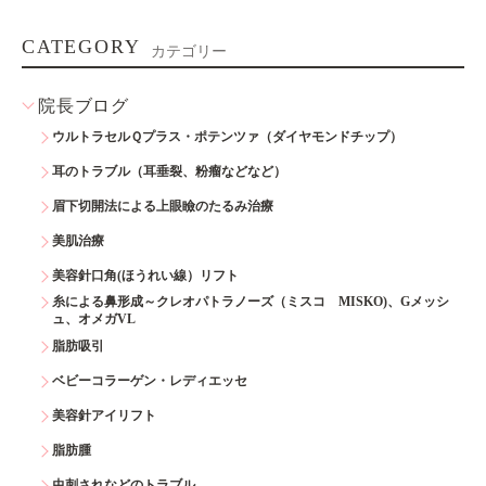
CATEGORY
カテゴリー
院長ブログ
ウルトラセルＱプラス・ポテンツァ（ダイヤモンドチップ）
耳のトラブル（耳垂裂、粉瘤などなど）
眉下切開法による上眼瞼のたるみ治療
美肌治療
美容針口角(ほうれい線）リフト
糸による鼻形成～クレオパトラノーズ（ミスコ MISKO)、Gメッシ
ュ、オメガVL
脂肪吸引
ベビーコラーゲン・レディエッセ
美容針アイリフト
脂肪腫
虫刺されなどのトラブル