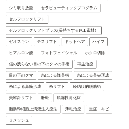
シミ取り放題
セラピューティックプログラム
セルフロックリフト
セルフロックリフトプラス(長持ちするPCL素材）
ゼオスキン
テスリフト
ドットヘア
ハイフ
ヒアルロン酸
フォトフェイシャル
ホクロ切除
傷の残らない目の下のクマの手術
再生治療
目の下のクマ
糸による隆鼻術
糸による鼻尖形成
糸による鼻筋形成
糸リフト
経結膜的脱脂術
美容針リフト
肝斑
脂漏性角化症
脂肪幹細胞上清液注入療法
薄毛治療
重症ニキビ
Ｇメッシュ