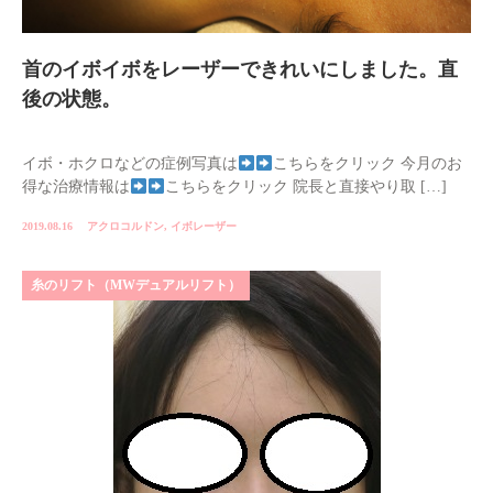
首のイボイボをレーザーできれいにしました。直
後の状態。
イボ・ホクロなどの症例写真は
こちらをクリック 今月のお
得な治療情報は
こちらをクリック 院長と直接やり取 […]
2019.08.16
アクロコルドン
,
イボレーザー
糸のリフト（MWデュアルリフト）