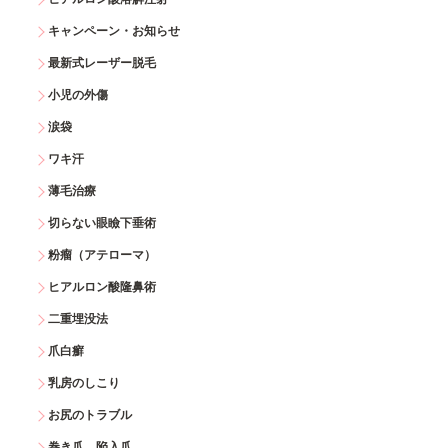
キャンペーン・お知らせ
最新式レーザー脱毛
小児の外傷
涙袋
ワキ汗
薄毛治療
切らない眼瞼下垂術
粉瘤（アテローマ）
ヒアルロン酸隆鼻術
二重埋没法
爪白癬
乳房のしこり
お尻のトラブル
巻き爪 陥入爪