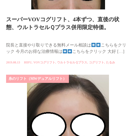
スーパーVOVコグリフト、4本ずつ、直後の状
態、ウルトラセルＱプラス併用限定特価。
院長と直接やり取りできる無料メール相談は
こちらをクリ
ック 今月のお得な治療情報は
こちらをクリック 大好 […]
2019.08.13
HIFU
,
VOVコグリフト
,
ウルトラセルＱプラス
,
コグリフト
,
たるみ
糸のリフト（MWデュアルリフト）