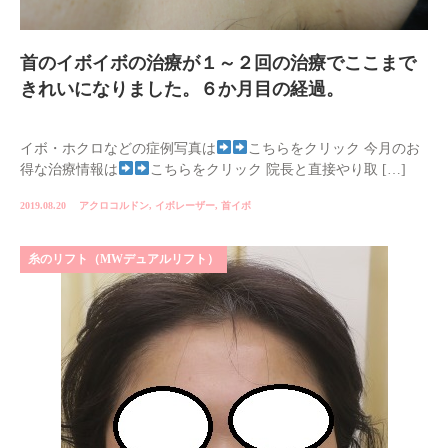
首のイボイボの治療が１～２回の治療でここまで
きれいになりました。６か月目の経過。
イボ・ホクロなどの症例写真は
こちらをクリック 今月のお
得な治療情報は
こちらをクリック 院長と直接やり取 […]
2019.08.20
アクロコルドン
,
イボレーザー
,
首イボ
糸のリフト（MWデュアルリフト）