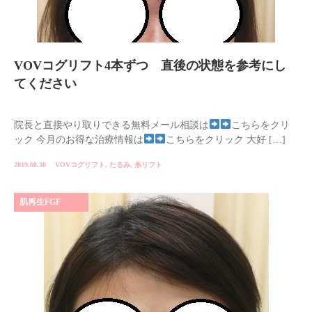
VOVコグリフト4本ずつ 直後の状態を参考にし
てください
院長と直接やり取りできる無料メール相談は
こちらをクリ
ック 今月のお得な治療情報は
こちらをクリック 大好 […]
2019.08.30
VOVコグリフト
,
たるみ
,
糸リフト
肌再生FGF