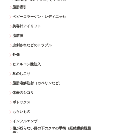
脂肪吸引
ベビーコラーゲン・レディエッセ
美容針アイリフト
脂肪腫
虫刺されなどのトラブル
外傷
ヒアルロン酸注入
耳のしこり
脂肪溶解注射（カベリンなど）
体表のシコリ
ボトックス
もらいもの
インフルエンザ
傷が残らない目の下のクマの手術（経結膜的脱脂
術）