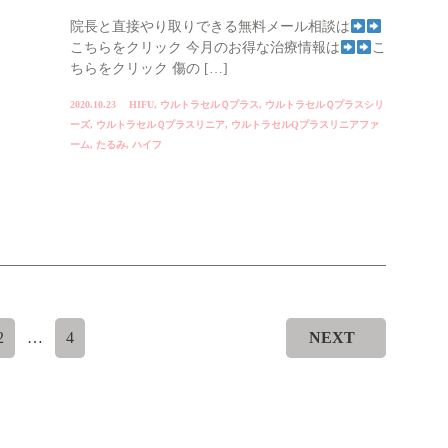
院長と直接やり取りできる無料メール相談は
こちらをクリック 今月のお得な治療情報は
こ
ちらをクリック 傷の […]
2020.10.23
HIFU
,
ウルトラセルＱプラス
,
ウルトラセルＱプラスシリ
ーズ
,
ウルトラセルＱプラスリニア
,
ウルトラセルQプラスリニアファ
ーム
,
たるみ
,
ハイフ
2
…
4
NEXT