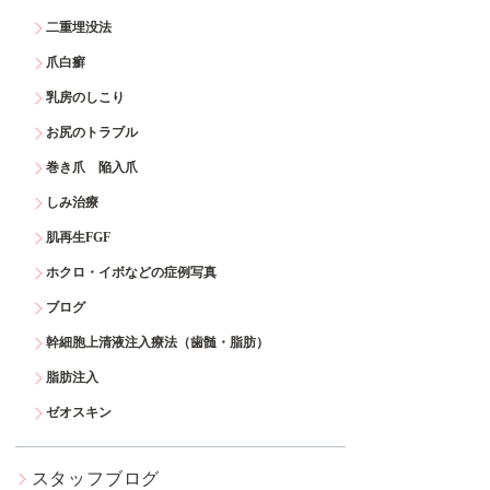
二重埋没法
爪白癬
乳房のしこり
お尻のトラブル
巻き爪 陥入爪
しみ治療
肌再生FGF
ホクロ・イボなどの症例写真
ブログ
幹細胞上清液注入療法（歯髄・脂肪）
脂肪注入
ゼオスキン
スタッフブログ