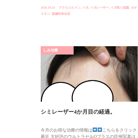
2020.10.24
アクロコルドン
,
イボ
,
イボレーザー
,
イボ取り放題
,
ゼオ
スキン
,
脂漏性角化症
しみ治療
シミレーザー4か月目の経過。
今月のお得な治療の情報は
こちらをクリック
最近 大好評のウルトラセルQプラスの症例写真は