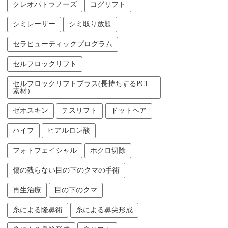
クレオパトラノーズ
コグリフト
シミレーザー
シミ取り放題
セラピューティックプログラム
セルフロックリフト
セルフロックリフトプラス(長持ちするPCL
素材）
ゼオスキン
テスリフト
ドットヘア
ハイフ
ヒアルロン酸
フォトフェイシャル
ホクロ切除
傷の残らない目の下のクマの手術
再生治療
目の下のクマ
糸による隆鼻術
糸による鼻尖形成