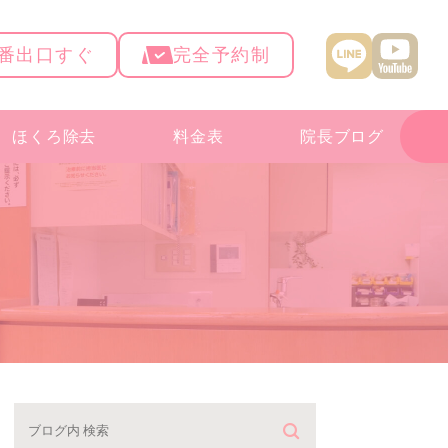
4番出口すぐ
完全予約制
ほくろ除去
料金表
院長ブログ