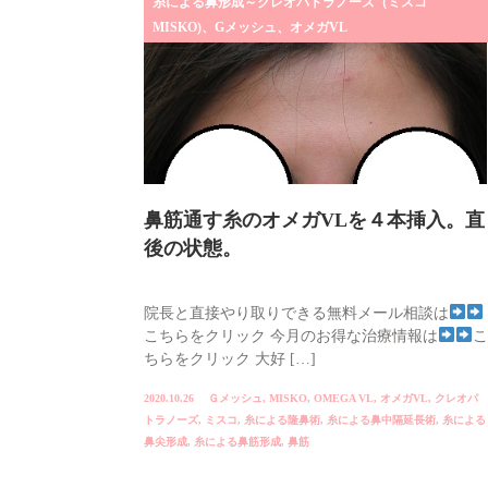
糸による鼻形成～クレオパトラノーズ（ミスコ
MISKO)、Gメッシュ、オメガVL
鼻筋通す糸のオメガVLを４本挿入。直
後の状態。
院長と直接やり取りできる無料メール相談は
こちらをクリック 今月のお得な治療情報は
こ
ちらをクリック 大好 […]
2020.10.26
Ｇメッシュ
,
MISKO
,
OMEGA VL
,
オメガVL
,
クレオパ
トラノーズ
,
ミスコ
,
糸による隆鼻術
,
糸による鼻中隔延長術
,
糸による
鼻尖形成
,
糸による鼻筋形成
,
鼻筋