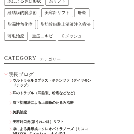
糸による鼻筋形成
糸リフト
経結膜的脱脂術
美容針リフト
肝斑
脂漏性角化症
脂肪幹細胞上清液注入療法
薄毛治療
重症ニキビ
Ｇメッシュ
CATEGORY
カテゴリー
院長ブログ
ウルトラセルＱプラス・ポテンツァ（ダイヤモン
ドチップ）
耳のトラブル（耳垂裂、粉瘤などなど）
眉下切開法による上眼瞼のたるみ治療
美肌治療
美容針口角(ほうれい線）リフト
糸による鼻形成～クレオパトラノーズ（ミスコ
MISKO)、Gメッシュ、オメガVL