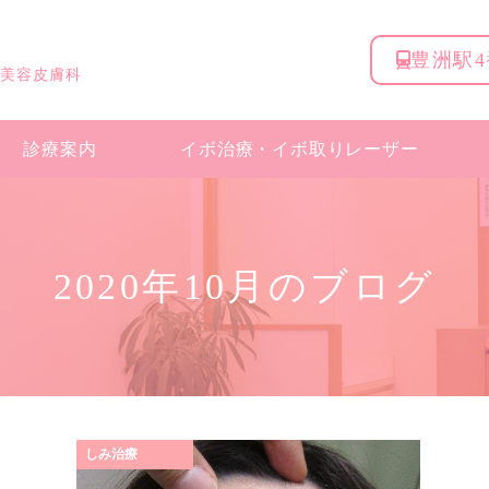
豊洲駅
 美容皮膚科
診療案内
イボ治療・
イボ取りレーザー
2020年10月のブログ
しみ治療