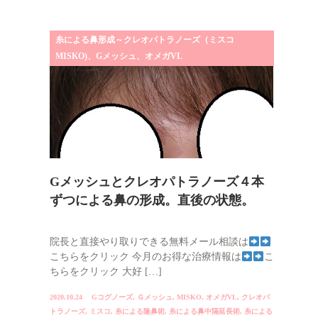
糸による鼻形成～クレオパトラノーズ（ミスコ
MISKO)、Gメッシュ、オメガVL
Gメッシュとクレオパトラノーズ４本
ずつによる鼻の形成。直後の状態。
院長と直接やり取りできる無料メール相談は
こちらをクリック 今月のお得な治療情報は
こ
ちらをクリック 大好 […]
2020.10.24
Gコグノーズ
,
Ｇメッシュ
,
MISKO
,
オメガVL
,
クレオパ
トラノーズ
,
ミスコ
,
糸による隆鼻術
,
糸による鼻中隔延長術
,
糸による