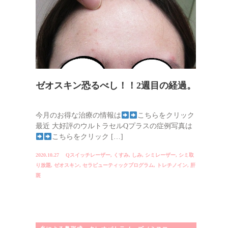
ゼオスキン恐るべし！！2週目の経過。
今月のお得な治療の情報は
こちらをクリック
最近 大好評のウルトラセルQプラスの症例写真は
こちらをクリック […]
2020.10.27
Qスイッチレーザー
,
くすみ
,
しみ
,
シミレーザー
,
シミ取
り放題
,
ゼオスキン
,
セラピューティックプログラム
,
トレチノイン
,
肝
斑