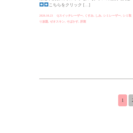
こちらをクリック […]
2020.10.23
Qスイッチレーザー
,
くすみ
,
しみ
,
シミレーザー
,
シミ取
り放題
,
ゼオスキン
,
そばかす
,
肝斑
1