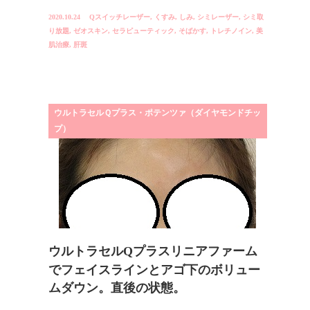
2020.10.24
Qスイッチレーザー
,
くすみ
,
しみ
,
シミレーザー
,
シミ取
り放題
,
ゼオスキン
,
セラピューティック
,
そばかす
,
トレチノイン
,
美
肌治療
,
肝斑
ウルトラセルＱプラス・ポテンツァ（ダイヤモンドチッ
プ）
ウルトラセルQプラスリニアファーム
でフェイスラインとアゴ下のボリュー
ムダウン。直後の状態。