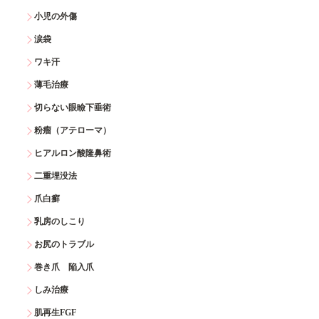
小児の外傷
涙袋
ワキ汗
薄毛治療
切らない眼瞼下垂術
粉瘤（アテローマ）
ヒアルロン酸隆鼻術
二重埋没法
爪白癬
乳房のしこり
お尻のトラブル
巻き爪 陥入爪
しみ治療
肌再生FGF