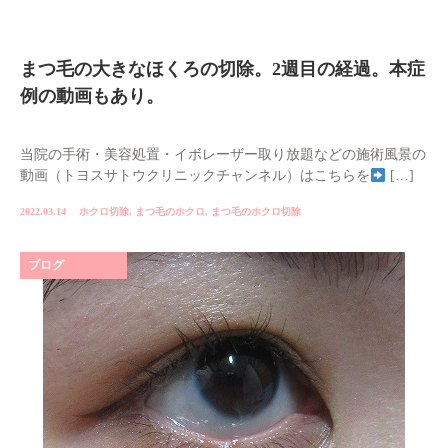
まつ毛の大きなほくろの切除。2週目の経過。本症
例の動画もあり。
当院の手術・美容処置・イボレーザー取り放題などの施術風景の
動画（トヨスサトウクリニックチャンネル）はこちらを
[…]
2022.03.14
ホクロ切除
,
まつ毛のホクロ
,
まつ毛のホクロ切除
ブログ