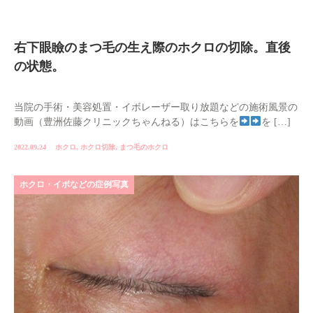
右下眼瞼のまつ毛の生え際のホクロの切除。直後
の状態。
当院の手術・美容処置・イボレーザー取り放題などの施術風景の
動画（豊洲佐藤クリニックちゃんねる）はこちらを
を […]
2022.09.24
ホクロ
,
ホクロ切除
,
まつ毛のホクロ
ホクロ・イボなどの症例写真