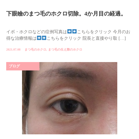
下眼瞼のまつ毛のホクロ切除。4か月目の経過。
イボ・ホクロなどの症例写真は
こちらをクリック 今月のお
得な治療情報は
こちらをクリック 院長と直接やり取 […]
2021.07.08
まつ毛のホクロ
,
まつ毛の生え際のホクロ
ブログ