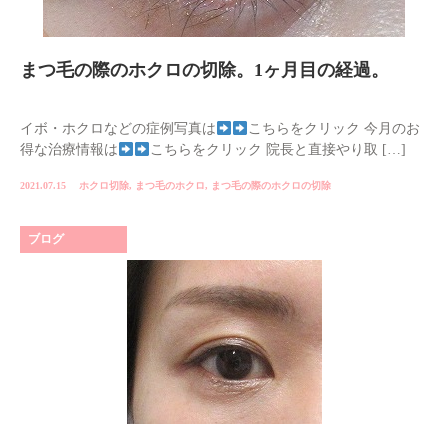
まつ毛の際のホクロの切除。1ヶ月目の経過。
イボ・ホクロなどの症例写真は
こちらをクリック 今月のお
得な治療情報は
こちらをクリック 院長と直接やり取 […]
2021.07.15
ホクロ切除
,
まつ毛のホクロ
,
まつ毛の際のホクロの切除
ブログ