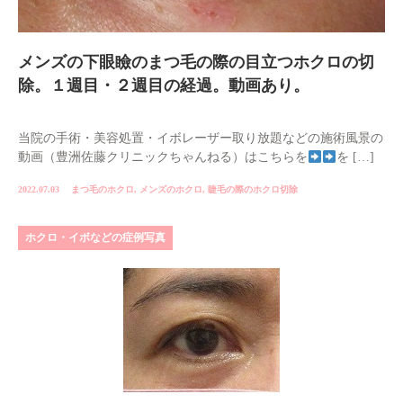
メンズの下眼瞼のまつ毛の際の目立つホクロの切
除。１週目・２週目の経過。動画あり。
当院の手術・美容処置・イボレーザー取り放題などの施術風景の
動画（豊洲佐藤クリニックちゃんねる）はこちらを
を […]
2022.07.03
まつ毛のホクロ
,
メンズのホクロ
,
睫毛の際のホクロ切除
ホクロ・イボなどの症例写真