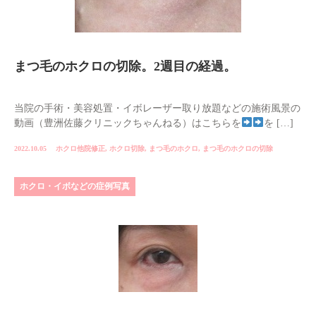
まつ毛のホクロの切除。2週目の経過。
当院の手術・美容処置・イボレーザー取り放題などの施術風景の
動画（豊洲佐藤クリニックちゃんねる）はこちらを
を […]
2022.10.05
ホクロ他院修正
,
ホクロ切除
,
まつ毛のホクロ
,
まつ毛のホクロの切除
ホクロ・イボなどの症例写真