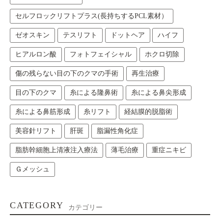
セルフロックリフトプラス(長持ちするPCL素材）
ゼオスキン
テスリフト
ドットヘア
ハイフ
ヒアルロン酸
フォトフェイシャル
ホクロ切除
傷の残らない目の下のクマの手術
再生治療
目の下のクマ
糸による隆鼻術
糸による鼻尖形成
糸による鼻筋形成
糸リフト
経結膜的脱脂術
美容針リフト
肝斑
脂漏性角化症
脂肪幹細胞上清液注入療法
薄毛治療
重症ニキビ
Ｇメッシュ
CATEGORY
カテゴリー