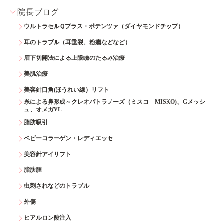
院長ブログ
ウルトラセルＱプラス・ポテンツァ（ダイヤモンドチップ）
耳のトラブル（耳垂裂、粉瘤などなど）
眉下切開法による上眼瞼のたるみ治療
美肌治療
美容針口角(ほうれい線）リフト
糸による鼻形成～クレオパトラノーズ（ミスコ MISKO)、Gメッシ
ュ、オメガVL
脂肪吸引
ベビーコラーゲン・レディエッセ
美容針アイリフト
脂肪腫
虫刺されなどのトラブル
外傷
ヒアルロン酸注入