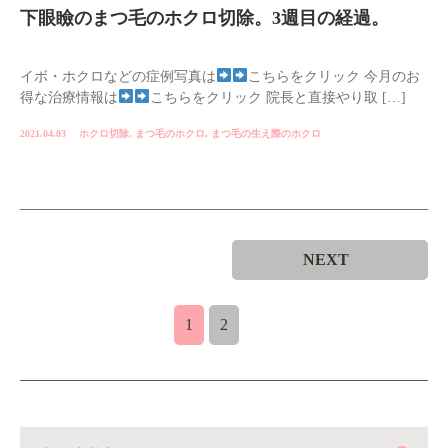
下眼瞼のまつ毛のホクロ切除。3週目の経過。
イボ・ホクロなどの症例写真は
こちらをクリック 今月のお
得な治療情報は
こちらをクリック 院長と直接やり取 […]
2021.04.03
ホクロ切除
,
まつ毛のホクロ
,
まつ毛の生え際のホクロ
NEXT
1
2