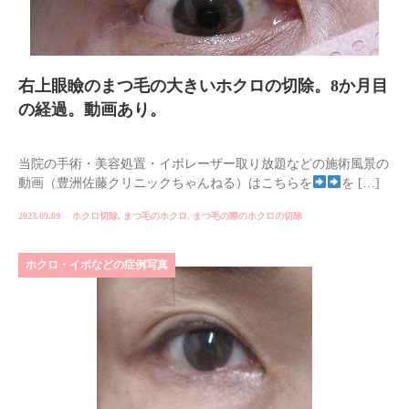
右上眼瞼のまつ毛の大きいホクロの切除。8か月目
の経過。動画あり。
当院の手術・美容処置・イボレーザー取り放題などの施術風景の
動画（豊洲佐藤クリニックちゃんねる）はこちらを
を […]
2023.09.09
ホクロ切除
,
まつ毛のホクロ
,
まつ毛の際のホクロの切除
ホクロ・イボなどの症例写真