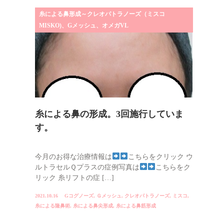
糸による鼻形成～クレオパトラノーズ（ミスコ
MISKO)、Gメッシュ、オメガVL
糸による鼻の形成。3回施行していま
す。
今月のお得な治療情報は
こちらをクリック ウ
ルトラセルＱプラスの症例写真は
こちらをク
リック 糸リフトの症 […]
2021.10.16
Gコグノーズ
,
Ｇメッシュ
,
クレオパトラノーズ
,
ミスコ
,
糸による隆鼻術
,
糸による鼻尖形成
,
糸による鼻筋形成