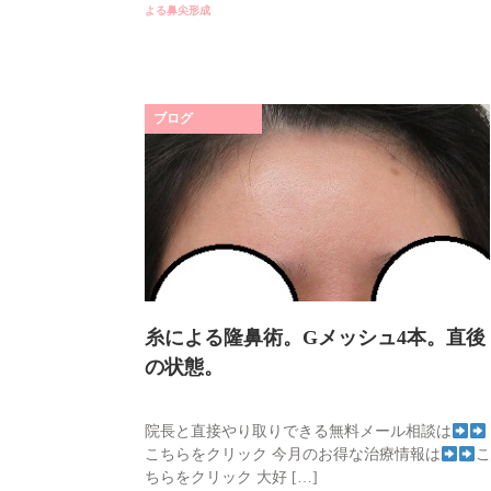
よる鼻尖形成
ブログ
糸による隆鼻術。Gメッシュ4本。直後
の状態。
院長と直接やり取りできる無料メール相談は
こちらをクリック 今月のお得な治療情報は
こ
ちらをクリック 大好 […]