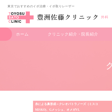
東京でおすすめのイボ治療・イボ取りレーザー
外科
ホーム
クリニック紹介・
院長紹介
糸による鼻形成～クレオパトラノーズ（ミスコ
MISKO)、Gメッシュ、オメガVL