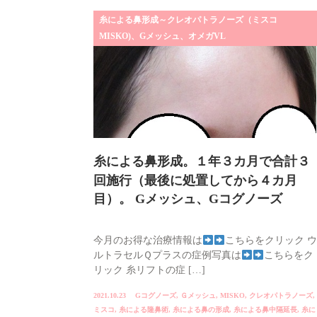
糸による鼻形成～クレオパトラノーズ（ミスコ
MISKO)、Gメッシュ、オメガVL
糸による鼻形成。１年３カ月で合計３
回施行（最後に処置してから４カ月
目）。 Gメッシュ、Gコグノーズ
今月のお得な治療情報は
こちらをクリック ウ
ルトラセルＱプラスの症例写真は
こちらをク
リック 糸リフトの症 […]
2021.10.23
Gコグノーズ
,
Ｇメッシュ
,
MISKO
,
クレオパトラノーズ
,
ミスコ
,
糸による隆鼻術
,
糸による鼻の形成
,
糸による鼻中隔延長
,
糸に