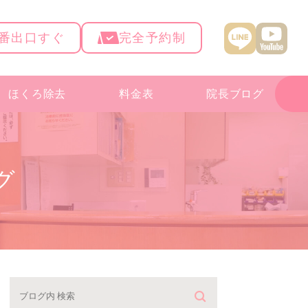
4番出口すぐ
完全予約制
ほくろ除去
料金表
院長ブログ
グ