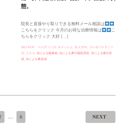
態。
院長と直接やり取りできる無料メール相談は
こちらをクリック 今月のお得な治療情報は
こ
ちらをクリック 大好 […]
2021.03.07
Gコグノーズ
,
Ｇメッシュ
,
オメガVL
,
クレオパトラノー
ズ
,
ミスコ
,
糸による隆鼻術
,
糸による鼻中隔延長術
,
糸による鼻尖形
成
,
糸による鼻形成
2
…
6
NEXT