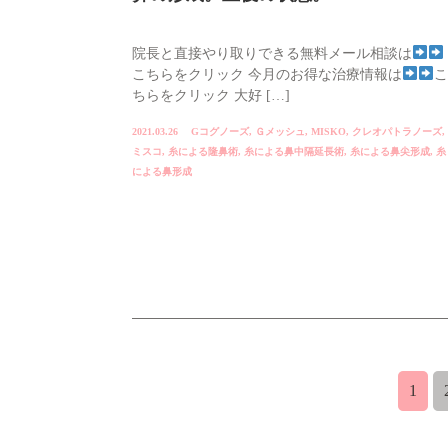
院長と直接やり取りできる無料メール相談は
こちらをクリック 今月のお得な治療情報は
こ
ちらをクリック 大好 […]
2021.03.26
Gコグノーズ
,
Ｇメッシュ
,
MISKO
,
クレオパトラノーズ
,
ミスコ
,
糸による隆鼻術
,
糸による鼻中隔延長術
,
糸による鼻尖形成
,
糸
による鼻形成
1