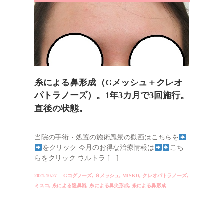
糸による鼻形成（Gメッシュ＋クレオ
パトラノーズ）。1年3カ月で3回施行。
直後の状態。
当院の手術・処置の施術風景の動画はこちらを
をクリック 今月のお得な治療情報は
こち
らをクリック ウルトラ […]
2021.10.27
Gコグノーズ
,
Ｇメッシュ
,
MISKO
,
クレオパトラノーズ
,
ミスコ
,
糸による隆鼻術
,
糸による鼻尖形成
,
糸による鼻形成