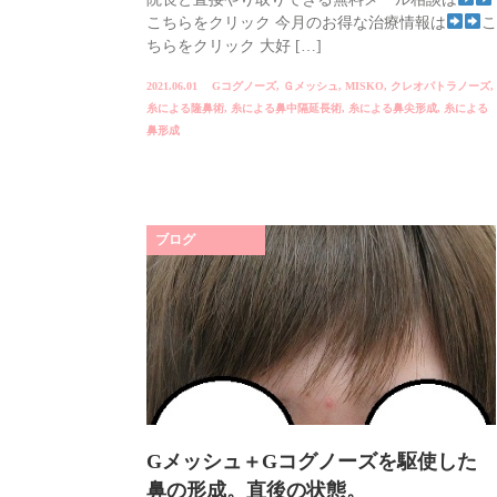
こちらをクリック 今月のお得な治療情報は
こ
ちらをクリック 大好 […]
2021.06.01
Gコグノーズ
,
Ｇメッシュ
,
MISKO
,
クレオパトラノーズ
,
糸による隆鼻術
,
糸による鼻中隔延長術
,
糸による鼻尖形成
,
糸による
鼻形成
ブログ
Gメッシュ＋Gコグノーズを駆使した
鼻の形成。直後の状態。