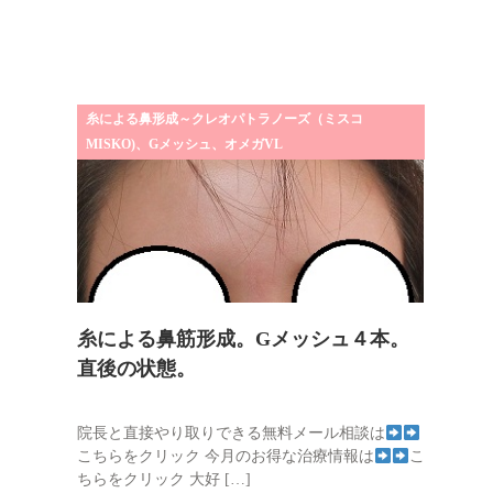
糸による鼻形成～クレオパトラノーズ（ミスコ
MISKO)、Gメッシュ、オメガVL
糸による鼻筋形成。Gメッシュ４本。
直後の状態。
院長と直接やり取りできる無料メール相談は
こちらをクリック 今月のお得な治療情報は
こ
ちらをクリック 大好 […]