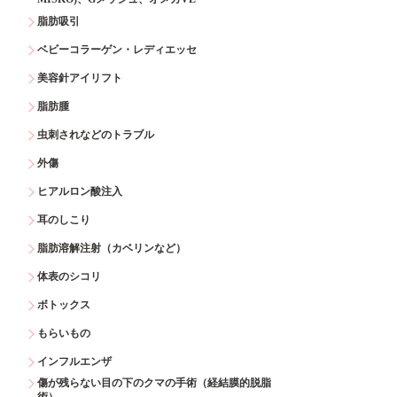
脂肪吸引
ベビーコラーゲン・レディエッセ
美容針アイリフト
脂肪腫
虫刺されなどのトラブル
外傷
ヒアルロン酸注入
耳のしこり
脂肪溶解注射（カベリンなど）
体表のシコリ
ボトックス
もらいもの
インフルエンザ
傷が残らない目の下のクマの手術（経結膜的脱脂
術）