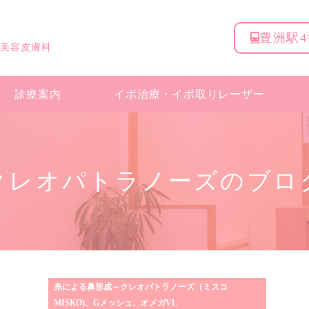
豊洲駅
 美容皮膚科
診療案内
イボ治療・
イボ取りレーザー
クレオパトラノーズのブロ
糸による鼻形成～クレオパトラノーズ（ミスコ
MISKO)、Gメッシュ、オメガVL