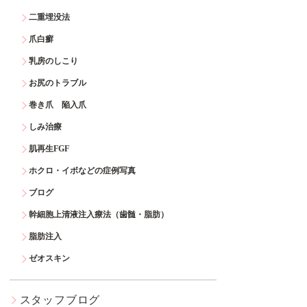
二重埋没法
爪白癬
乳房のしこり
お尻のトラブル
巻き爪 陥入爪
しみ治療
肌再生FGF
ホクロ・イボなどの症例写真
ブログ
幹細胞上清液注入療法（歯髄・脂肪）
脂肪注入
ゼオスキン
スタッフブログ