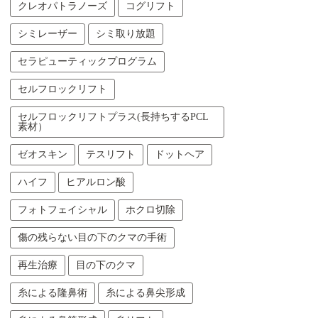
クレオパトラノーズ
コグリフト
シミレーザー
シミ取り放題
セラピューティックプログラム
セルフロックリフト
セルフロックリフトプラス(長持ちするPCL
素材）
ゼオスキン
テスリフト
ドットヘア
ハイフ
ヒアルロン酸
フォトフェイシャル
ホクロ切除
傷の残らない目の下のクマの手術
再生治療
目の下のクマ
糸による隆鼻術
糸による鼻尖形成