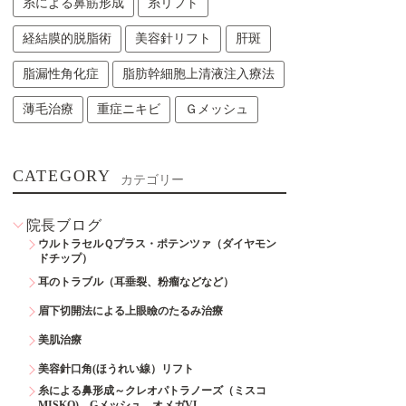
糸による鼻筋形成
糸リフト
経結膜的脱脂術
美容針リフト
肝斑
脂漏性角化症
脂肪幹細胞上清液注入療法
薄毛治療
重症ニキビ
Ｇメッシュ
CATEGORY
カテゴリー
院長ブログ
ウルトラセルＱプラス・ポテンツァ（ダイヤモン
ドチップ）
耳のトラブル（耳垂裂、粉瘤などなど）
眉下切開法による上眼瞼のたるみ治療
美肌治療
美容針口角(ほうれい線）リフト
糸による鼻形成～クレオパトラノーズ（ミスコ
MISKO)、Gメッシュ、オメガVL