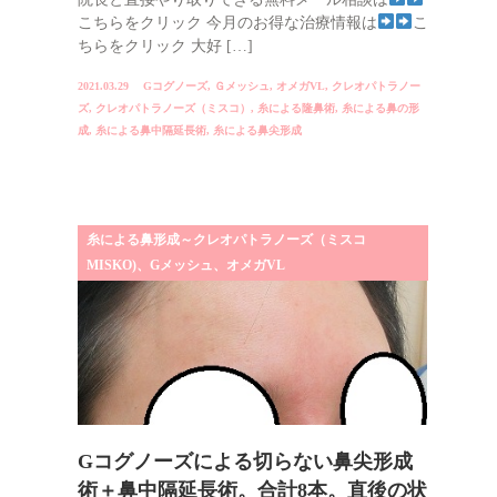
こちらをクリック 今月のお得な治療情報は
こ
ちらをクリック 大好 […]
2021.03.29
Gコグノーズ
,
Ｇメッシュ
,
オメガVL
,
クレオパトラノー
ズ
,
クレオパトラノーズ（ミスコ）
,
糸による隆鼻術
,
糸による鼻の形
成
,
糸による鼻中隔延長術
,
糸による鼻尖形成
糸による鼻形成～クレオパトラノーズ（ミスコ
MISKO)、Gメッシュ、オメガVL
Gコグノーズによる切らない鼻尖形成
術＋鼻中隔延長術。合計8本。直後の状