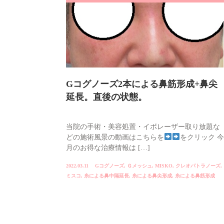
Gコグノーズ2本による鼻筋形成+鼻尖
延長。直後の状態。
当院の手術・美容処置・イボレーザー取り放題な
どの施術風景の動画はこちらを
をクリック 今
月のお得な治療情報は […]
2022.03.11
Gコグノーズ
,
Ｇメッシュ
,
MISKO
,
クレオパトラノーズ
,
ミスコ
,
糸による鼻中隔延長
,
糸による鼻尖形成
,
糸による鼻筋形成