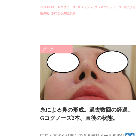
2021.07.03
Gコグノーズ
,
Ｇメッシュ
,
クレオパトラノーズ
,
糸による
隆鼻術
,
糸による鼻筋形成
ブログ
糸による鼻の形成。過去数回の経過。
Gコグノーズ2本、直後の状態。
院長と直接やり取りできる無料メール相談は