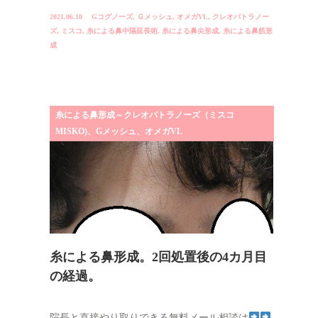
2021.06.10
Gコグノーズ
,
Ｇメッシュ
,
オメガVL
,
クレオパトラノー
ズ
,
ミスコ
,
糸による鼻中隔延長術
,
糸による鼻尖形成
,
糸による鼻筋形
成
糸による鼻形成～クレオパトラノーズ（ミスコ
MISKO)、Gメッシュ、オメガVL
糸による鼻形成。2回処置後の4カ月目
の経過。
院長と直接やり取りできる無料メール相談は