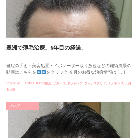
豊洲で薄毛治療。6年目の経過。
当院の手術・美容処置・イボレーザー取り放題などの施術風景の
動画はこちらを
をクリック 今月のお得な治療情報は […]
2022.04.03
AGF39
,
HARG療法
,
ザガーロ
,
ドットヘア
,
フィナステリド
,
ミノキシジル
,
薄
毛治療
ブログ