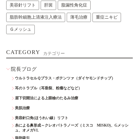
美容針リフト
肝斑
脂漏性角化症
脂肪幹細胞上清液注入療法
薄毛治療
重症ニキビ
Ｇメッシュ
CATEGORY
カテゴリー
院長ブログ
ウルトラセルＱプラス・ポテンツァ（ダイヤモンドチップ）
耳のトラブル（耳垂裂、粉瘤などなど）
眉下切開法による上眼瞼のたるみ治療
美肌治療
美容針口角(ほうれい線）リフト
糸による鼻形成～クレオパトラノーズ（ミスコ MISKO)、Gメッシ
ュ、オメガVL
脂肪吸引