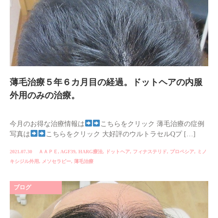
薄毛治療５年６カ月目の経過。ドットヘアの内服
外用のみの治療。
今月のお得な治療情報は
こちらをクリック 薄毛治療の症例
写真は
こちらをクリック 大好評のウルトラセルQプ […]
2021.07.30
ＡＡＰＥ
,
AGF39
,
HARG療法
,
ドットヘア
,
フィナステリド
,
プロペシア
,
ミノ
キシジル外用
,
メソセラピー
,
薄毛治療
ブログ