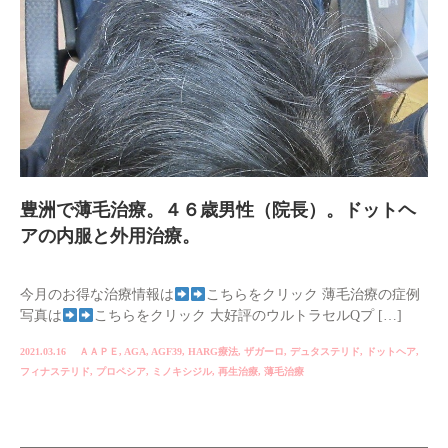
豊洲で薄毛治療。４６歳男性（院長）。ドットヘ
アの内服と外用治療。
今月のお得な治療情報は
こちらをクリック 薄毛治療の症例
写真は
こちらをクリック 大好評のウルトラセルQプ […]
2021.03.16
ＡＡＰＥ
,
AGA
,
AGF39
,
HARG療法
,
ザガーロ
,
デュタステリド
,
ドットヘア
,
フィナステリド
,
プロペシア
,
ミノキシジル
,
再生治療
,
薄毛治療