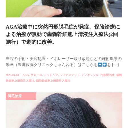
AGA治療中に突然円形脱毛症が発症。保険診療に
よる治療が無効で歯髄幹細胞上清液注入療法(2回
施行）で劇的に改善。
当院の手術・美容処置・イボレーザー取り放題などの施術風景の
動画（豊洲佐藤クリニックちゃんねる）はこちらを
を […]
2023.04.08
AGA
,
ザガーロ
,
ドットヘア
,
フィナステリド
,
ミノキシジル
,
円形脱毛症
,
歯髄
幹細胞上清液注入療法
,
脂肪幹細胞上清液注入療法
薄毛治療