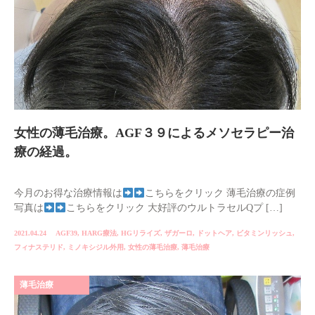
女性の薄毛治療。AGF３９によるメソセラピー治
療の経過。
今月のお得な治療情報は
こちらをクリック 薄毛治療の症例
写真は
こちらをクリック 大好評のウルトラセルQプ […]
2021.04.24
AGF39
,
HARG療法
,
HGリライズ
,
ザガーロ
,
ドットヘア
,
ビタミンリッシュ
,
フィナステリド
,
ミノキシジル外用
,
女性の薄毛治療
,
薄毛治療
薄毛治療