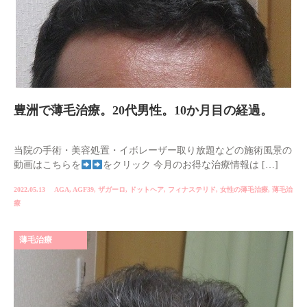
豊洲で薄毛治療。20代男性。10か月目の経過。
当院の手術・美容処置・イボレーザー取り放題などの施術風景の
動画はこちらを
をクリック 今月のお得な治療情報は […]
2022.05.13
AGA
,
AGF39
,
ザガーロ
,
ドットヘア
,
フィナステリド
,
女性の薄毛治療
,
薄毛治
療
薄毛治療