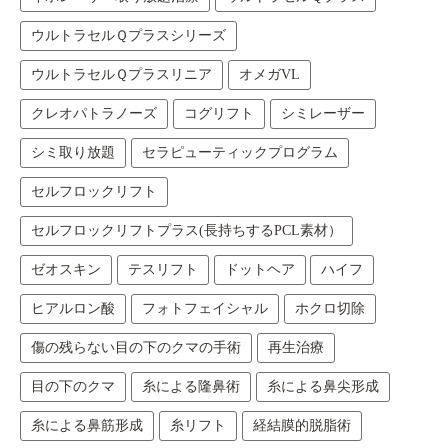
ウルトラセルＱプラスシリーズ
ウルトラセルＱプラスリニア
オメガVL
クレオパトラノーズ
コグリフト
シミレーザー
シミ取り放題
セラピューティックプログラム
セルフロックリフト
セルフロックリフトプラス(長持ちするPCL素材）
ゼオスキン
テスリフト
ドットヘア
ハイフ
ヒアルロン酸
フォトフェイシャル
ホクロ切除
傷の残らない目の下のクマの手術
再生治療
目の下のクマ
糸による隆鼻術
糸による鼻尖形成
糸による鼻筋形成
糸リフト
経結膜的脱脂術