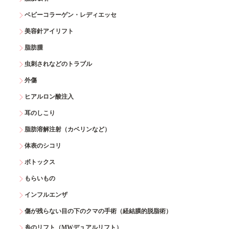
ベビーコラーゲン・レディエッセ
美容針アイリフト
脂肪腫
虫刺されなどのトラブル
外傷
ヒアルロン酸注入
耳のしこり
脂肪溶解注射（カベリンなど）
体表のシコリ
ボトックス
もらいもの
インフルエンザ
傷が残らない目の下のクマの手術（経結膜的脱脂術）
糸のリフト（MWデュアルリフト）