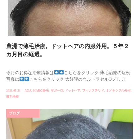
豊洲で薄毛治療。ドットヘアの内服外用。５年２
カ月目の経過。
今月のお得な治療情報は
こちらをクリック 薄毛治療の症例
写真は
こちらをクリック 大好評のウルトラセルQプ […]
2021.08.31
AGA
,
HARG療法
,
ザガーロ
,
ドットヘア
,
フィナステリド
,
ミノキシジル外用
,
薄毛治療
ブログ