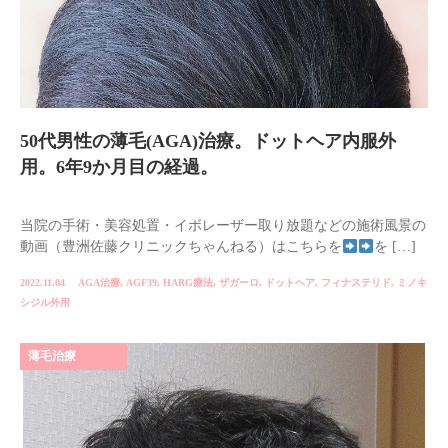
50代男性の薄毛(AGA)治療。ドットヘア内服外
用。6年9か月目の経過。
当院の手術・美容処置・イボレーザー取り放題などの施術風景の
動画（豊洲佐藤クリニックちゃんねる）はこちらを
を […]
2022.11.04
AGA治療
,
AGF39
,
HARG療法
,
ザガーロ
,
ドットヘア
,
フィナステリド
,
ミノキ
シジル外用
薄毛治療