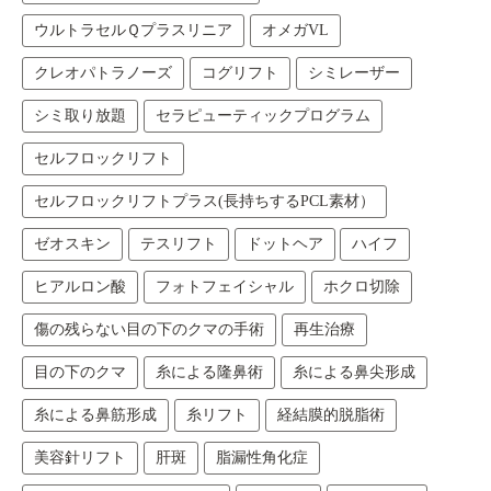
ウルトラセルＱプラスリニア
オメガVL
クレオパトラノーズ
コグリフト
シミレーザー
シミ取り放題
セラピューティックプログラム
セルフロックリフト
セルフロックリフトプラス(長持ちするPCL素材）
ゼオスキン
テスリフト
ドットヘア
ハイフ
ヒアルロン酸
フォトフェイシャル
ホクロ切除
傷の残らない目の下のクマの手術
再生治療
目の下のクマ
糸による隆鼻術
糸による鼻尖形成
糸による鼻筋形成
糸リフト
経結膜的脱脂術
美容針リフト
肝斑
脂漏性角化症