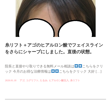
糸リフト＋アゴのヒアルロン酸でフェイスライン
をさらにシャープにしました。直後の状態。
院長と直接やり取りできる無料メール相談は
こちらをクリ
ック 今月のお得な治療情報は
こちらをクリック 大好 […]
2020.01.18
アゴ
,
コグリフト
,
たるみ
,
ヒアルロン酸注入
,
糸リフト