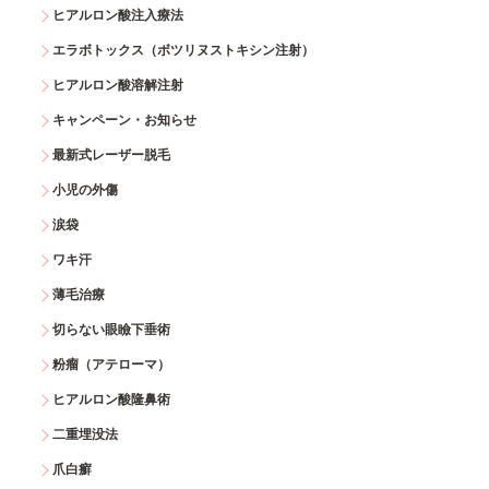
ヒアルロン酸注入療法
エラボトックス（ボツリヌストキシン注射）
ヒアルロン酸溶解注射
キャンペーン・お知らせ
最新式レーザー脱毛
小児の外傷
涙袋
ワキ汗
薄毛治療
切らない眼瞼下垂術
粉瘤（アテローマ）
ヒアルロン酸隆鼻術
二重埋没法
爪白癬