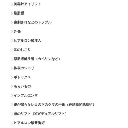
美容針アイリフト
脂肪腫
虫刺されなどのトラブル
外傷
ヒアルロン酸注入
耳のしこり
脂肪溶解注射（カベリンなど）
体表のシコリ
ボトックス
もらいもの
インフルエンザ
傷が残らない目の下のクマの手術（経結膜的脱脂術）
糸のリフト（MWデュアルリフト）
ヒアルロン酸豊胸術