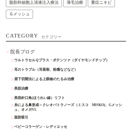
脂肪幹細胞上清液注入療法
薄毛治療
重症ニキビ
Ｇメッシュ
CATEGORY
カテゴリー
院長ブログ
ウルトラセルＱプラス・ポテンツァ（ダイヤモンドチップ）
耳のトラブル（耳垂裂、粉瘤などなど）
眉下切開法による上眼瞼のたるみ治療
美肌治療
美容針口角(ほうれい線）リフト
糸による鼻形成～クレオパトラノーズ（ミスコ MISKO)、Gメッシ
ュ、オメガVL
脂肪吸引
ベビーコラーゲン・レディエッセ