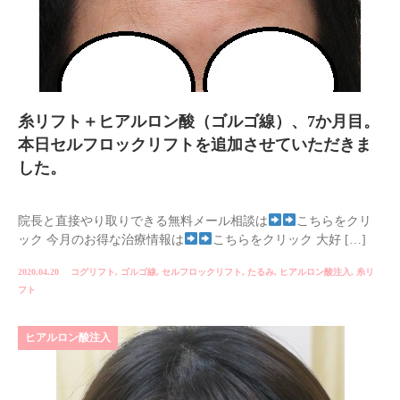
糸リフト＋ヒアルロン酸（ゴルゴ線）、7か月目。
本日セルフロックリフトを追加させていただきま
した。
院長と直接やり取りできる無料メール相談は
こちらをクリ
ック 今月のお得な治療情報は
こちらをクリック 大好 […]
2020.04.20
コグリフト
,
ゴルゴ線
,
セルフロックリフト
,
たるみ
,
ヒアルロン酸注入
,
糸リ
フト
ヒアルロン酸注入