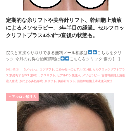
定期的な糸リフトや美容針リフト、幹細胞上清液
によるメソセラピー。3年半目の経過。セルフロッ
クリフトプラス4本ずつ直後の状態も。
院長と直接やり取りできる無料メール相談は
こちらをクリ
ック 今月のお得な治療情報は
こちらをクリック 傷の […]
2021.05.24
Ｇメッシュ
,
コグリフト
,
こめかみへのヒアルロン酸
,
セルフロックリフトプラ
ス(長持ちするPCL素材）
,
テスリフト
,
ヒアルロン酸注入
,
メソセラピー
,
歯髄幹細胞上清液
注入療法
,
糸による鼻筋形成
,
糸リフト
,
美容針リフト
,
脂肪幹細胞上清液注入療法
ヒアルロン酸注入