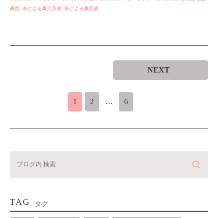
鼻術
,
糸による鼻尖形成
,
糸による鼻形成
NEXT
1
2
…
6
TAG
タグ