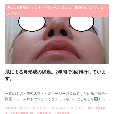
糸による鼻形成～クレオパトラノーズ（ミスコ MISKO)、Gメッシュ、
オメガVL
糸による鼻形成の経過。2年間で3回施行していま
す。
当院の手術・美容処置・イボレーザー取り放題などの施術風景の
動画（トヨスサトウクリニックチャンネル）はこちらを
[…]
2021.11.18
Gコグノーズ
,
Ｇメッシュ
,
クレオパトラノーズ（ミスコ）
,
糸による隆鼻術
,
糸による鼻中隔延長
,
糸による鼻形成
,
糸による鼻筋形成