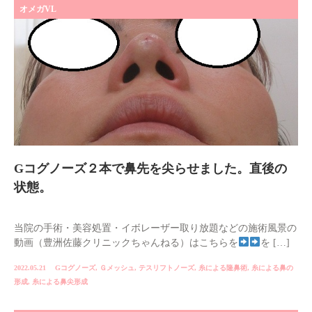
オメガVL
Gコグノーズ２本で鼻先を尖らせました。直後の
状態。
当院の手術・美容処置・イボレーザー取り放題などの施術風景の
動画（豊洲佐藤クリニックちゃんねる）はこちらを
を […]
2022.05.21
Gコグノーズ
,
Ｇメッシュ
,
テスリフトノーズ
,
糸による隆鼻術
,
糸による鼻の
形成
,
糸による鼻尖形成