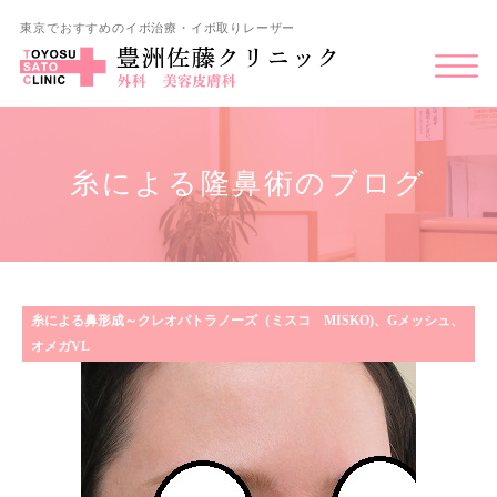
東京でおすすめのイボ治療・イボ取りレーザー
糸による隆鼻術のブログ
糸による鼻形成～クレオパトラノーズ（ミスコ MISKO)、Gメッシュ、
オメガVL