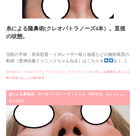
糸による隆鼻術(クレオパトラノーズ4本）。直後
の状態。
当院の手術・美容処置・イボレーザー取り放題などの施術風景の
動画（豊洲佐藤クリニックちゃんねる）はこちらを
を […]
2023.08.23
クレオパトラノーズ（ミスコ）
,
テスリフトノーズ
,
糸による隆鼻術
,
糸による
鼻の形成
,
糸による鼻尖形成
糸による鼻形成～クレオパトラノーズ（ミスコ MISKO)、Gメッシュ、
オメガVL