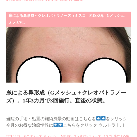
糸による鼻形成～クレオパトラノーズ（ミスコ MISKO)、Gメッシュ、
オメガVL
糸による鼻形成（Gメッシュ＋クレオパトラノー
ズ）。1年3カ月で3回施行。直後の状態。
当院の手術・処置の施術風景の動画はこちらを
をクリック
今月のお得な治療情報は
こちらをクリック ウルトラ […]
2021.10.27
Gコグノーズ
,
Ｇメッシュ
,
MISKO
,
クレオパトラノーズ
,
ミスコ
,
糸による隆