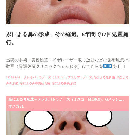
糸による鼻の形成、その経過。6年間で12回処置施
行。
当院の手術・美容処置・イボレーザー取り放題などの施術風景の
動画（豊洲佐藤クリニックちゃんねる）はこちらを
を […]
2023.04.24
クレオパトラノーズ（ミスコ）
,
テスリフトノーズ
,
糸による隆鼻術
,
糸による
鼻の形成
,
糸による鼻中隔延長術
,
糸による鼻尖形成
糸による鼻形成～クレオパトラノーズ（ミスコ MISKO)、Gメッシュ、
オメガVL