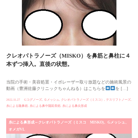
クレオパトラノーズ（MISKO）を鼻筋と鼻柱に４
本ずつ挿入。直後の状態。
当院の手術・美容処置・イボレーザー取り放題などの施術風景の
動画（豊洲佐藤クリニックちゃんねる）はこちらを
を […]
2022.11.27
Gコグノーズ
,
Ｇメッシュ
,
クレオパトラノーズ（ミスコ）
,
テスリフトノーズ
,
糸による隆鼻術
,
糸による鼻中隔延長術
,
糸による鼻尖形成
糸による鼻形成～クレオパトラノーズ（ミスコ MISKO)、Gメッシュ、
オメガVL