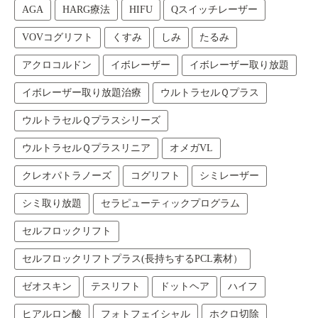
AGA
HARG療法
HIFU
Qスイッチレーザー
VOVコグリフト
くすみ
しみ
たるみ
アクロコルドン
イボレーザー
イボレーザー取り放題
イボレーザー取り放題治療
ウルトラセルＱプラス
ウルトラセルＱプラスシリーズ
ウルトラセルＱプラスリニア
オメガVL
クレオパトラノーズ
コグリフト
シミレーザー
シミ取り放題
セラピューティックプログラム
セルフロックリフト
セルフロックリフトプラス(長持ちするPCL素材）
ゼオスキン
テスリフト
ドットヘア
ハイフ
ヒアルロン酸
フォトフェイシャル
ホクロ切除