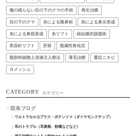
傷の残らない目の下のクマの手術
再生治療
目の下のクマ
糸による隆鼻術
糸による鼻尖形成
糸による鼻筋形成
糸リフト
経結膜的脱脂術
美容針リフト
肝斑
脂漏性角化症
脂肪幹細胞上清液注入療法
薄毛治療
重症ニキビ
Ｇメッシュ
CATEGORY
カテゴリー
院長ブログ
ウルトラセルＱプラス・ポテンツァ（ダイヤモンドチップ）
耳のトラブル（耳垂裂、粉瘤などなど）