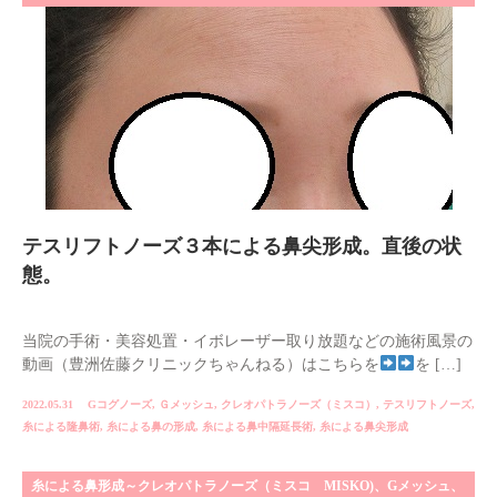
テスリフトノーズ３本による鼻尖形成。直後の状
態。
当院の手術・美容処置・イボレーザー取り放題などの施術風景の
動画（豊洲佐藤クリニックちゃんねる）はこちらを
を […]
2022.05.31
Gコグノーズ
,
Ｇメッシュ
,
クレオパトラノーズ（ミスコ）
,
テスリフトノーズ
,
糸による隆鼻術
,
糸による鼻の形成
,
糸による鼻中隔延長術
,
糸による鼻尖形成
糸による鼻形成～クレオパトラノーズ（ミスコ MISKO)、Gメッシュ、