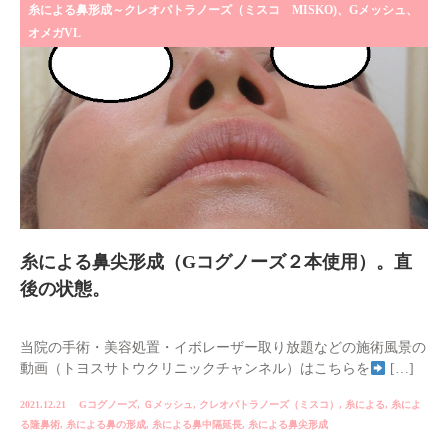
糸による鼻形成～クレオパトラノーズ（ミスコ MISKO)、Gメッシュ、
オメガVL
糸による鼻尖形成（Gコグノーズ２本使用）。直
後の状態。
当院の手術・美容処置・イボレーザー取り放題などの施術風景の
動画（トヨスサトウクリニックチャンネル）はこちらを
[…]
2021.12.21
Gコグノーズ
,
Ｇメッシュ
,
クレオパトラノーズ（ミスコ）
,
糸による
,
糸によ
る隆鼻術
,
糸による鼻の形成
,
糸による鼻中隔延長
,
糸による鼻尖形成