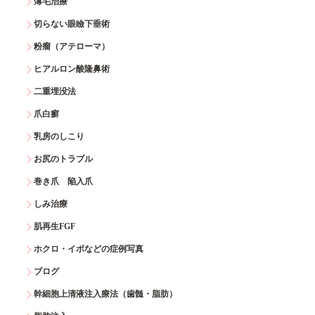
薄毛治療
切らない眼瞼下垂術
粉瘤（アテローマ）
ヒアルロン酸隆鼻術
二重埋没法
爪白癬
乳房のしこり
お尻のトラブル
巻き爪 陥入爪
しみ治療
肌再生FGF
ホクロ・イボなどの症例写真
ブログ
幹細胞上清液注入療法（歯髄・脂肪）