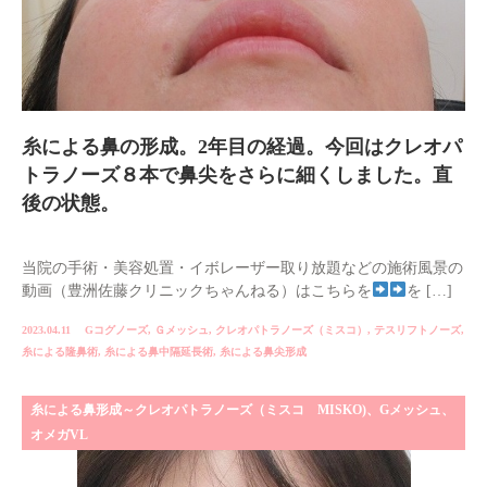
糸による鼻の形成。2年目の経過。今回はクレオパ
トラノーズ８本で鼻尖をさらに細くしました。直
後の状態。
当院の手術・美容処置・イボレーザー取り放題などの施術風景の
動画（豊洲佐藤クリニックちゃんねる）はこちらを
を […]
2023.04.11
Gコグノーズ
,
Ｇメッシュ
,
クレオパトラノーズ（ミスコ）
,
テスリフトノーズ
,
糸による隆鼻術
,
糸による鼻中隔延長術
,
糸による鼻尖形成
糸による鼻形成～クレオパトラノーズ（ミスコ MISKO)、Gメッシュ、
オメガVL