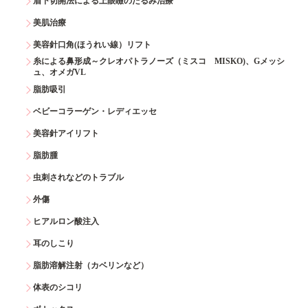
眉下切開法による上眼瞼のたるみ治療
美肌治療
美容針口角(ほうれい線）リフト
糸による鼻形成～クレオパトラノーズ（ミスコ MISKO)、Gメッシ
ュ、オメガVL
脂肪吸引
ベビーコラーゲン・レディエッセ
美容針アイリフト
脂肪腫
虫刺されなどのトラブル
外傷
ヒアルロン酸注入
耳のしこり
脂肪溶解注射（カベリンなど）
体表のシコリ