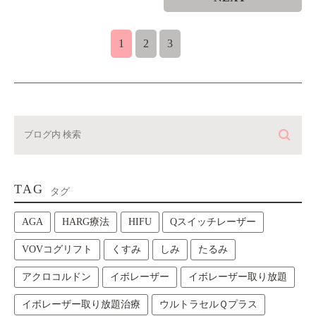
1
2
3
TAG
タグ
AGA
HARG療法
HIFU
Qスイッチレーザー
VOVコグリフト
くすみ
しみ
たるみ
アクロコルドン
イボレーザー
イボレーザー取り放題
イボレーザー取り放題治療
ウルトラセルＱプラス