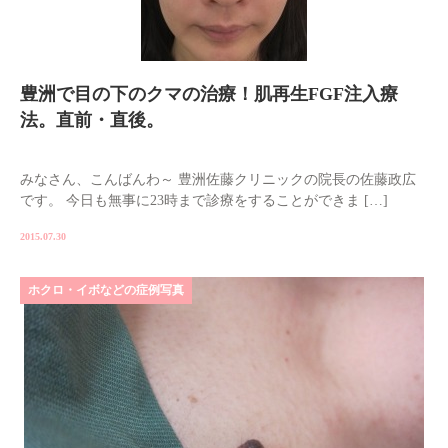
豊洲で目の下のクマの治療！肌再生FGF注入療
法。直前・直後。
みなさん、こんばんわ～ 豊洲佐藤クリニックの院長の佐藤政広
です。 今日も無事に23時まで診療をすることができま […]
2015.07.30
ホクロ・イボなどの症例写真