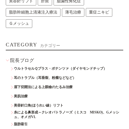
美容針リフト
肝斑
脂漏性角化症
脂肪幹細胞上清液注入療法
薄毛治療
重症ニキビ
Ｇメッシュ
CATEGORY
カテゴリー
院長ブログ
ウルトラセルＱプラス・ポテンツァ（ダイヤモンドチップ）
耳のトラブル（耳垂裂、粉瘤などなど）
眉下切開法による上眼瞼のたるみ治療
美肌治療
美容針口角(ほうれい線）リフト
糸による鼻形成～クレオパトラノーズ（ミスコ MISKO)、Gメッシ
ュ、オメガVL
脂肪吸引