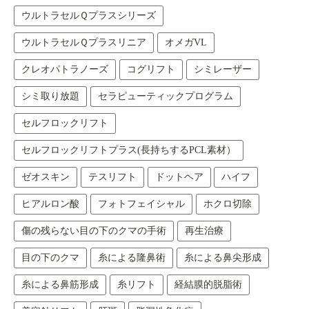
ウルトラセルＱプラスシリーズ
ウルトラセルＱプラスリニア
オメガVL
クレオパトラノーズ
コグリフト
シミレーザー
シミ取り放題
セラピューティックプログラム
セルフロックリフト
セルフロックリフトプラス(長持ちするPCL素材）
ゼオスキン
テスリフト
ドットヘア
ハイフ
ヒアルロン酸
フォトフェイシャル
ホクロ切除
傷の残らない目の下のクマの手術
再生治療
目の下のクマ
糸による隆鼻術
糸による鼻尖形成
糸による鼻筋形成
糸リフト
経結膜的脱脂術