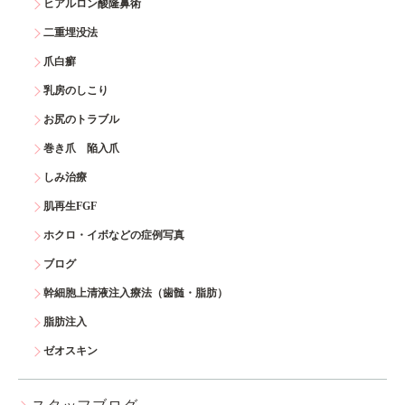
ヒアルロン酸隆鼻術
二重埋没法
爪白癬
乳房のしこり
お尻のトラブル
巻き爪 陥入爪
しみ治療
肌再生FGF
ホクロ・イボなどの症例写真
ブログ
幹細胞上清液注入療法（歯髄・脂肪）
脂肪注入
ゼオスキン