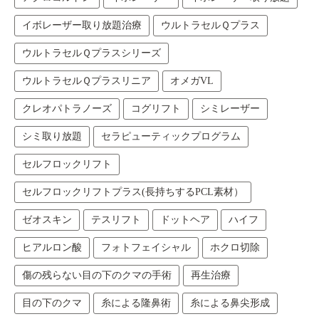
イボレーザー取り放題治療
ウルトラセルＱプラス
ウルトラセルＱプラスシリーズ
ウルトラセルＱプラスリニア
オメガVL
クレオパトラノーズ
コグリフト
シミレーザー
シミ取り放題
セラピューティックプログラム
セルフロックリフト
セルフロックリフトプラス(長持ちするPCL素材）
ゼオスキン
テスリフト
ドットヘア
ハイフ
ヒアルロン酸
フォトフェイシャル
ホクロ切除
傷の残らない目の下のクマの手術
再生治療
目の下のクマ
糸による隆鼻術
糸による鼻尖形成