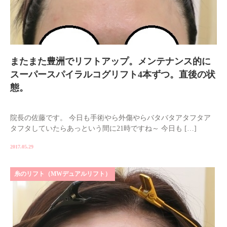
またまた豊洲でリフトアップ。メンテナンス的に
スーパースパイラルコグリフト4本ずつ。直後の状
態。
院長の佐藤です。 今日も手術やら外傷やらバタバタアタフタア
タフタしていたらあっという間に21時ですね～ 今日も […]
2017.05.29
糸のリフト（MWデュアルリフト）