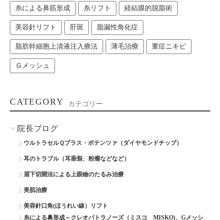
糸による鼻筋形成
糸リフト
経結膜的脱脂術
美容針リフト
肝斑
脂漏性角化症
脂肪幹細胞上清液注入療法
薄毛治療
重症ニキビ
Ｇメッシュ
CATEGORY
カテゴリー
院長ブログ
ウルトラセルＱプラス・ポテンツァ（ダイヤモンドチップ）
耳のトラブル（耳垂裂、粉瘤などなど）
眉下切開法による上眼瞼のたるみ治療
美肌治療
美容針口角(ほうれい線）リフト
糸による鼻形成～クレオパトラノーズ（ミスコ MISKO)、Gメッシ