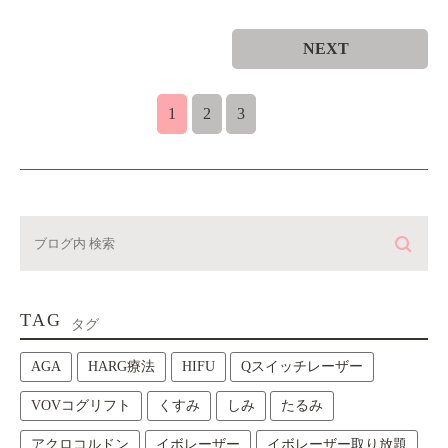
NEXT
1
2
3
TAG
タグ
AGA
HARG療法
HIFU
Qスイッチレーザー
VOVコグリフト
くすみ
しみ
たるみ
アクロコルドン
イボレーザー
イボレーザー取り放題