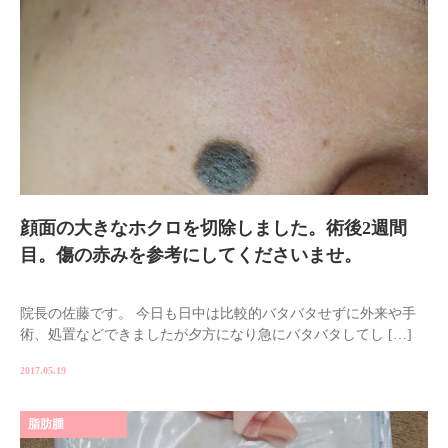
顔面の大きなホクロを切除しました。術後2週間
目。傷の赤みを参考にしてくださいませ。
院長の佐藤です。 今日も日中は比較的バタバタせずに外来や手
術、処置などできましたが夕方になり急にバタバタしてし […]
2017.05.19
脂肪腫