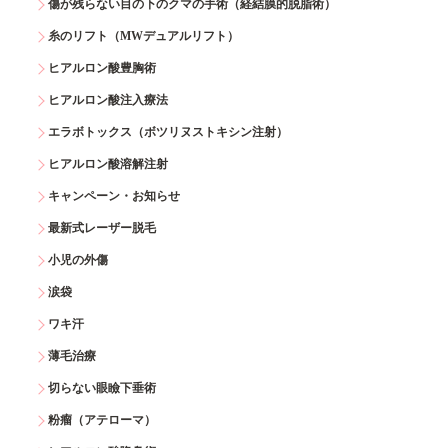
傷が残らない目の下のクマの手術（経結膜的脱脂術）
糸のリフト（MWデュアルリフト）
ヒアルロン酸豊胸術
ヒアルロン酸注入療法
エラボトックス（ボツリヌストキシン注射）
ヒアルロン酸溶解注射
キャンペーン・お知らせ
最新式レーザー脱毛
小児の外傷
涙袋
ワキ汗
薄毛治療
切らない眼瞼下垂術
粉瘤（アテローマ）