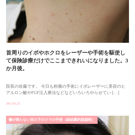
首周りのイボやホクロをレーザーや手術を駆使し
て保険診療だけでここまできれいになりました。3
か月後。
院長の佐藤です。 今日も粉瘤の手術にイボレーザーに美容のヒ
アルロン酸やFGF注入療法などなどいろいろやらせてい […]
2017.05.23
傷が残らない目の下のクマの手術（経結膜的脱脂術）