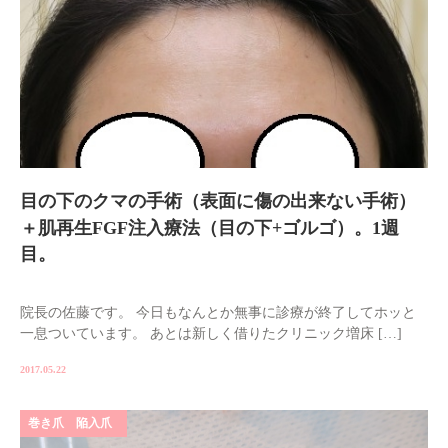
目の下のクマの手術（表面に傷の出来ない手術）
＋肌再生FGF注入療法（目の下+ゴルゴ）。1週
目。
院長の佐藤です。 今日もなんとか無事に診療が終了してホッと
一息ついています。 あとは新しく借りたクリニック増床 […]
2017.05.22
巻き爪 陥入爪